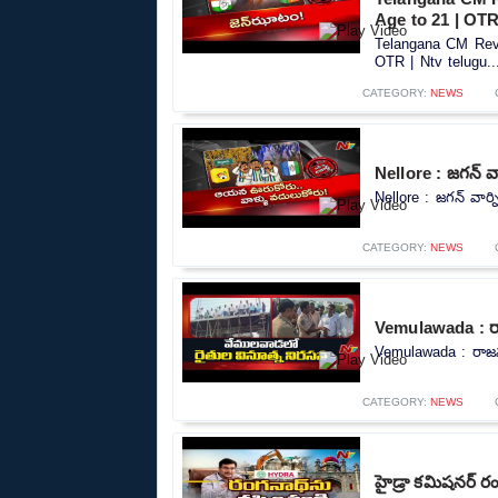
Age to 21 | OTR
Telangana CM Reva
OTR | Ntv telugu..
CATEGORY:
NEWS
Nellore : జగన్ వా
Nellore : జగన్ వార్న
CATEGORY:
NEWS
Vemulawada : రాజన
Vemulawada : రాజన్న 
CATEGORY:
NEWS
హైడ్రా కమిషనర్ ర