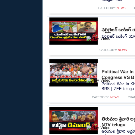
CATEGORY:
NEWS
ఫర్టిలైజర్ బుకింగ
ఫర్టిలైజర్ బుకింగ్ య
CATEGORY:
NEWS
Political War I
Congress VS B
Political War In 
BRS | ZEE telugu 
CATEGORY:
NEWS
CHA
తిరుమల శ్రీవారి ల
NTV telugu
తిరుమల శ్రీవారి లడ్