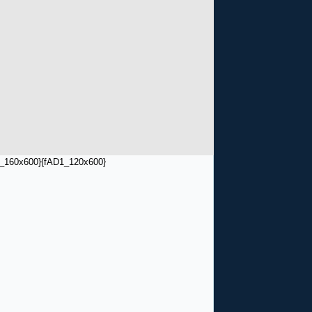
_160x600}
{fAD1_120x600}