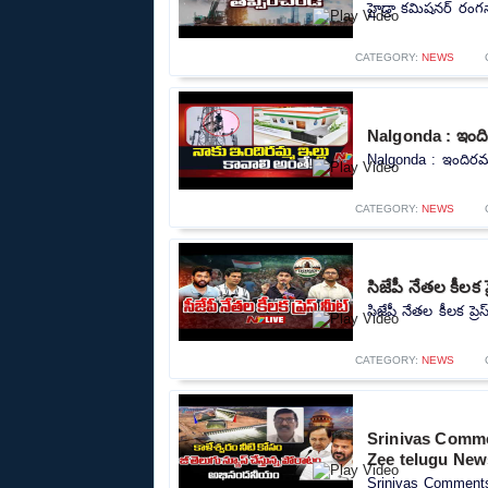
హైడ్రా కమిషనర్ రంగన
CATEGORY:
NEWS
Nalgonda : ఇందిర
Nalgonda : ఇందిరమ్మ
CATEGORY:
NEWS
సిజేపీ నేతల కీలక 
సిజేపీ నేతల కీలక ప్
CATEGORY:
NEWS
Srinivas Comm
Zee telugu New
Srinivas Comment