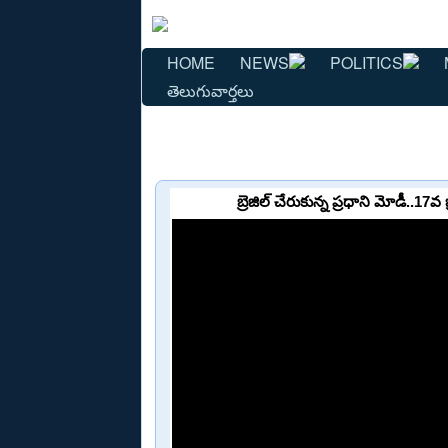
HOME
NEWS
POLITICS
తెలుగువార్తలు
బ్రెజిల్ చేరుకున్న ప్రధాని మోడీ..17