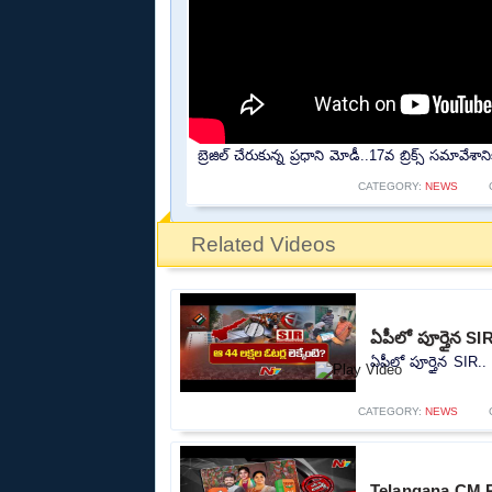
బ్రెజిల్ చేరుకున్న ప్రధాని మోడీ..17వ బ్రిక్స్ సమావే
CATEGORY:
NEWS
Related Videos
ఏపీలో పూర్తైన SIR
ఏపీలో పూర్తైన SIR.. 
CATEGORY:
NEWS
Telangana CM R