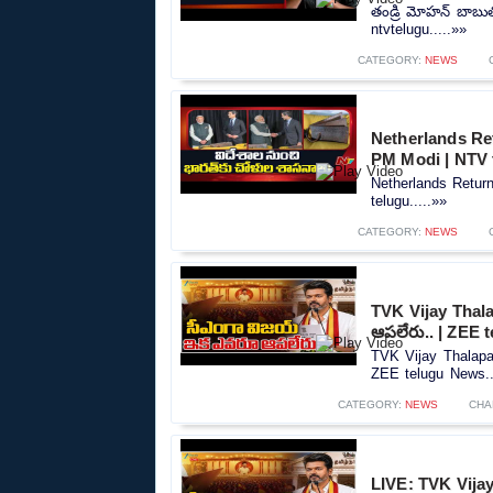
తండ్రి మోహన్ బాబు
ntvtelugu.....»»
CATEGORY:
NEWS
Netherlands Ret
PM Modi | NTV 
Netherlands Retur
telugu.....»»
CATEGORY:
NEWS
TVK Vijay Thal
ఆపలేరు.. | ZEE 
TVK Vijay Thalapa
ZEE telugu News..
CATEGORY:
NEWS
CHA
LIVE: TVK Vija