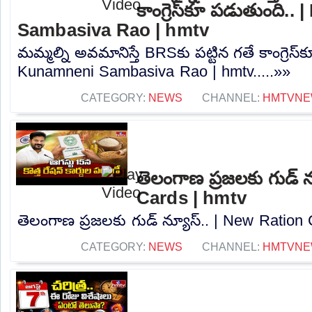
కాంగ్రెస్‌కూ పడుతుంది
Sambasiva Rao | hmtv
మమ్మల్ని అవమానిస్తే BRSకు పట్టిన గతే కాంగ్రెస
Kunamneni Sambasiva Rao | hmtv.....»»
CATEGORY:
NEWS
CHANNEL:
HMTVNE
తెలంగాణ ప్రజలకు గుడ్ 
Cards | hmtv
తెలంగాణ ప్రజలకు గుడ్ న్యూస్.. | New Ration C
CATEGORY:
NEWS
CHANNEL:
HMTVNE