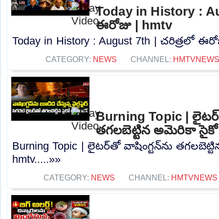
Today in History : Au
ఈరోజు | hmtv
Today in History : August 7th | చరిత్రలో ఈరోజ
CATEGORY:
NEWS
CHANNEL:
HMTVNEW
Burning Topic | లైటర్‌త
తగలబెట్టిన అమెరికా సైక
Burning Topic | లైటర్‌తో వాషింగ్టన్‌ను తగలబెట్టి
hmtv.....»»
CATEGORY:
NEWS
CHANNEL:
HMTVNEWS