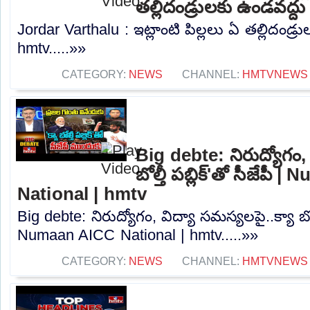
తల్లిదండ్రులకు ఉండవద్ద
Jordar Varthalu : ఇట్లాంటి పిల్లలు ఏ తల్లిదండ్ర
hmtv.....»»
CATEGORY:
NEWS
CHANNEL:
HMTVNEWS
Big debte: నిరుద్యోగం, 
బోల్తీ పబ్లిక్'తో సీజేపీ
National | hmtv
Big debte: నిరుద్యోగం, విద్యా సమస్యలపై..క్యా బోల్తీ
Numaan AICC National | hmtv.....»»
CATEGORY:
NEWS
CHANNEL:
HMTVNEWS