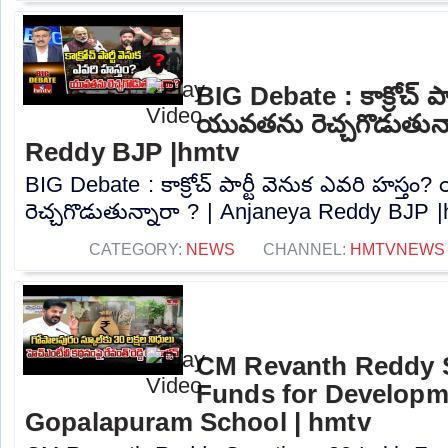
BIG Debate : కాక్రోచ్ పా
యువతను రెచ్చగొడుతున్
Reddy BJP |hmtv
BIG Debate : కాక్రోచ్ పార్టీ వెనుక ఎవరి హస్త
రెచ్చగొడుతున్నారా ? | Anjaneya Reddy BJP |h
CATEGORY:
NEWS
CHANNEL:
HMTVNEWS
CM Revanth Reddy S
Funds for Develop
Gopalapuram School | hmtv