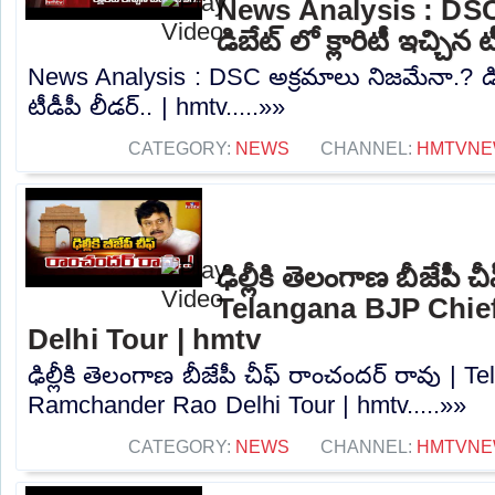
News Analysis : DSC
డిబేట్ లో క్లారిటీ ఇచ్చిన 
News Analysis : DSC అక్రమాలు నిజమేనా.? డిబేట
టీడీపీ లీడర్.. | hmtv.....»»
CATEGORY:
NEWS
CHANNEL:
HMTVNE
ఢిల్లీకి తెలంగాణ బీజేపీ 
Telangana BJP Chi
Delhi Tour | hmtv
ఢిల్లీకి తెలంగాణ బీజేపీ చీఫ్ రాంచందర్ రావు |
Ramchander Rao Delhi Tour | hmtv.....»»
CATEGORY:
NEWS
CHANNEL:
HMTVNE