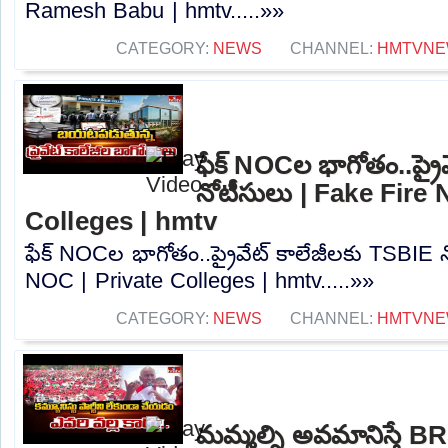
Ramesh Babu | hmtv.....»»
CATEGORY:
NEWS
CHANNEL:
HMTVNE
ఫేక్ NOCల భాగోతం..ప్రై
నోటీసులు | Fake Fire 
Colleges | hmtv
ఫేక్ NOCల భాగోతం..ప్రైవేట్ కాలేజీలకు TSBIE 
NOC | Private Colleges | hmtv.....»»
CATEGORY:
NEWS
CHANNEL:
HMTVNE
మమ్మల్ని అవమానిస్తే BR