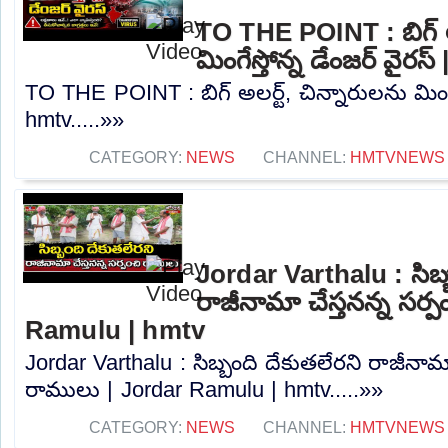
TO THE POINT : బిగ్ అల
మింగేస్తోన్న డేంజర్ వైరస
TO THE POINT : బిగ్ అలర్ట్, చిన్నారులను మింగేస
hmtv.....»»
CATEGORY:
NEWS
CHANNEL:
HMTVNEWS
Jordar Varthalu : సిబ్
రాజీనామా చేస్తనన్న సర్
Ramulu | hmtv
Jordar Varthalu : సిబ్బంది దేకుతలేరని రాజీనామా
రాములు | Jordar Ramulu | hmtv.....»»
CATEGORY:
NEWS
CHANNEL:
HMTVNEWS