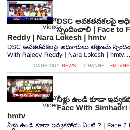
DSC అవకతవకలపై అధిక
స్పందించాలి | Face to
Reddy | Nara Lokesh | hmtv
DSC అవకతవకలపై అధికారులు తక్షణమే స్పందిం
With Rajeev Reddy | Nara Lokesh | hmtv...
CATEGORY:
NEWS
CHANNEL:
HMTVNE
నీళ్లు ఉండి కూడా ఇవ్వక
Face With Simhadri
hmtv
నీళ్లు ఉండి కూడా ఇవ్వకపోడం ఏంటి ? | Face 2