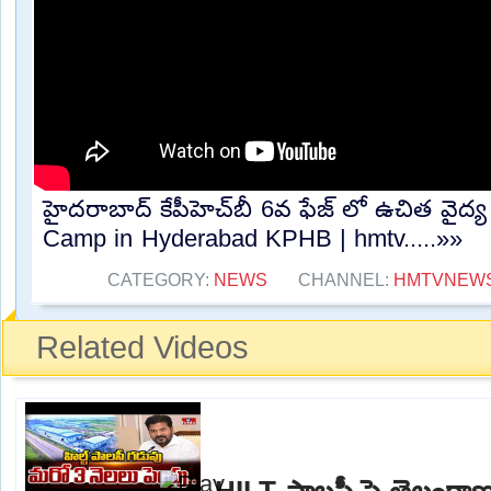
హైదరాబాద్ కేపీహెచ్⁬బీ 6వ ఫేజ్ లో ఉచిత వైద్య
Camp in Hyderabad KPHB | hmtv.....»»
CATEGORY:
NEWS
CHANNEL:
HMTVNEW
Related Videos
HILT పాలసీ పై తెలంగాణ 