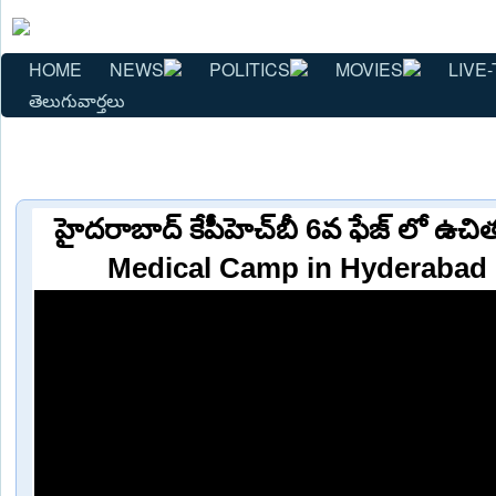
HOME
NEWS
POLITICS
MOVIES
LIVE-
తెలుగువార్తలు
హైదరాబాద్ కేపీహెచ్⁬బీ 6వ ఫేజ్ లో ఉచిత
Medical Camp in Hyderabad