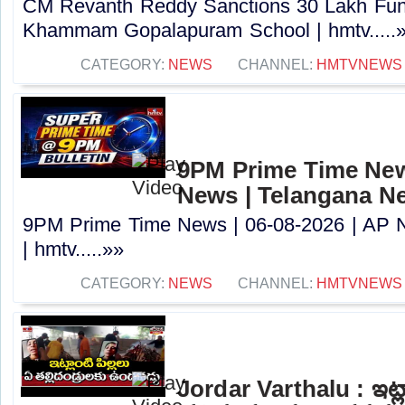
CM Revanth Reddy Sanctions 30 Lakh Fun
Khammam Gopalapuram School | hmtv.....
CATEGORY:
NEWS
CHANNEL:
HMTVNEWS
9PM Prime Time News
News | Telangana N
9PM Prime Time News | 06-08-2026 | AP 
| hmtv.....»»
CATEGORY:
NEWS
CHANNEL:
HMTVNEWS
Jordar Varthalu : ఇట్లా