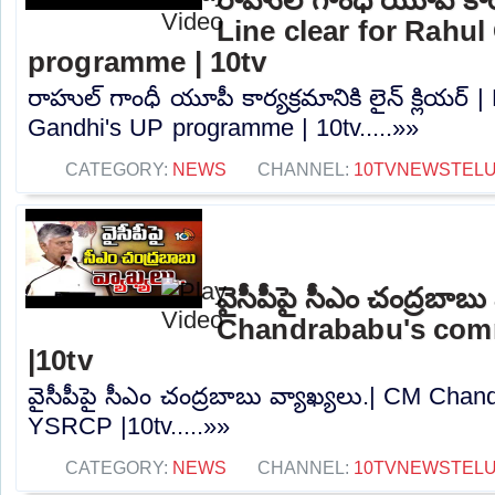
Line clear for Rahu
programme | 10tv
రాహుల్ గాంధీ యూపీ కార్యక్రమానికి లైన్ క్లియర్ |
Gandhi's UP programme | 10tv.....»»
CATEGORY:
NEWS
CHANNEL:
10TVNEWSTEL
వైసీపీపై సీఎం చంద్రబాబు
Chandrababu's co
|10tv
వైసీపీపై సీఎం చంద్రబాబు వ్యాఖ్యలు.| CM Ch
YSRCP |10tv.....»»
CATEGORY:
NEWS
CHANNEL:
10TVNEWSTEL