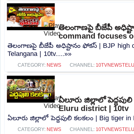
తెలంగాణపై బీజేపీ అధిష్
command focuses on
తెలంగాణపై బీజేపీ అధిష్టానం ఫోకస్ | BJP hi
Telangana | 10tv.....»»
CATEGORY:
NEWS
CHANNEL:
10TVNEWSTEL
ఏలూరు జిల్లాలో పెద్దపుల
Eluru district | 10tv
ఏలూరు జిల్లాలో పెద్దపులి కలకలం | Big tiger in E
CATEGORY:
NEWS
CHANNEL:
10TVNEWSTEL