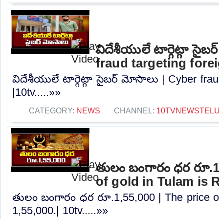
విదేశీయులే టార్గెట్గా సైబ
fraud targeting fore
విదేశీయులే టార్గెట్గా సైబర్ మోసాలు | Cyber ​​fr
|10tv.....»»
CATEGORY:
NEWS
CHANNEL:
10TVNEWSTEL
తులం బంగారం ధర రూ.1,
of gold in Tulam is R
తులం బంగారం ధర రూ.1,55,000 | The price of
1,55,000.| 10tv.....»»