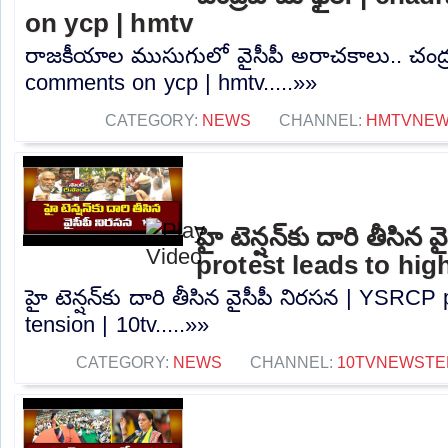
on ycp | hmtv
రాజకీయాల ముసుగులో వైసీపీ అరాచకాలు.. చంద్ర
comments on ycp | hmtv.....»»
CATEGORY:
NEWS
CHANNEL:
HMTVNE
హై టెన్షన్‌కు దారి తీసి
protest leads to high
హై టెన్షన్‌కు దారి తీసిన వైసీపీ నిరసన | YSRCP
tension | 10tv.....»»
CATEGORY:
NEWS
CHANNEL:
10TVNEWSTE