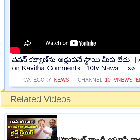
పవన్‌ కల్యాణ్‌ను అడ్డుకునే స్థాయి మీకు లేదు!
on Kavitha Comments | 10tv News.....»»
CATEGORY:
NEWS
CHANNEL:
10TVNEWSTE
Related Videos
రాహుల్ గాంధీ యూపీ కార్యక