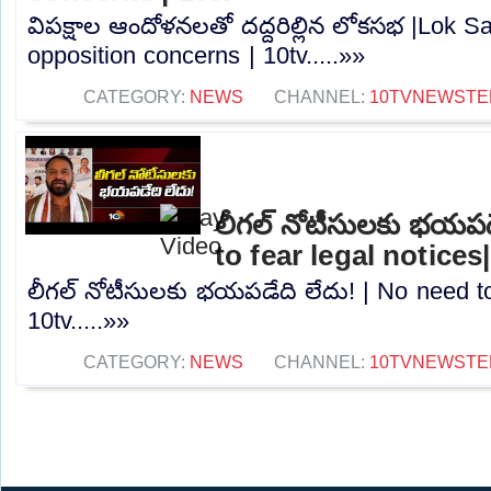
విపక్షాల ఆందోళనలతో దద్దరిల్లిన లోకసభ |Lok S
opposition concerns | 10tv.....»»
CATEGORY:
NEWS
CHANNEL:
10TVNEWSTE
లీగల్ నోటీసులకు భయపడ
to fear legal notices
లీగల్ నోటీసులకు భయపడేది లేదు! | No need to 
10tv.....»»
CATEGORY:
NEWS
CHANNEL:
10TVNEWSTE