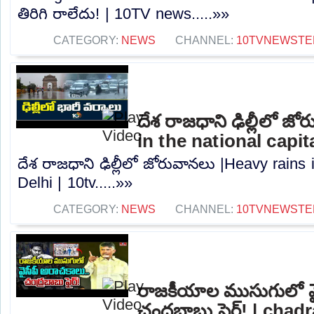
తిరిగి రాలేదు! | 10TV news.....»»
CATEGORY:
NEWS
CHANNEL:
10TVNEWSTE
దేశ రాజధాని ఢిల్లీలో జ
in the national capita
దేశ రాజధాని ఢిల్లీలో జోరువానలు |Heavy rains i
Delhi | 10tv.....»»
CATEGORY:
NEWS
CHANNEL:
10TVNEWSTE
రాజకీయాల ముసుగులో వై
చంద్రబాబు ఫైర్! | ch