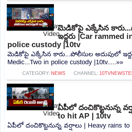
మెడికోపై ఎక్కేసిన కారు
ఇద్దరు |Car rammed i
police custody |10tv
మెడికోపై ఎక్కేసిన కారు...పోలీసుల అదుపులో ఇద
Medic...Two in police custody |10tv.....»»
CATEGORY:
NEWS
CHANNEL:
10TVNEWSTE
ఏపీలో దంచికొట్టనున్న వర
to hit AP | 10tv
ఏపీలో దంచికొట్టనున్న వర్షాలు | Heavy rains to 