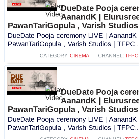
DueDate Pooja cere
AanandK | Elurusree
PawanTariGopula , Varish Studios
DueDate Pooja ceremony LIVE | AanandK |
PawanTariGopula , Varish Studios | TFPC..
CATEGORY:
CINEMA
CHANNEL:
TFPC
DueDate Pooja cere
AanandK | Elurusree
PawanTariGopula , Varish Studios
DueDate Pooja ceremony LIVE | AanandK |
PawanTariGopula , Varish Studios | TFPC..