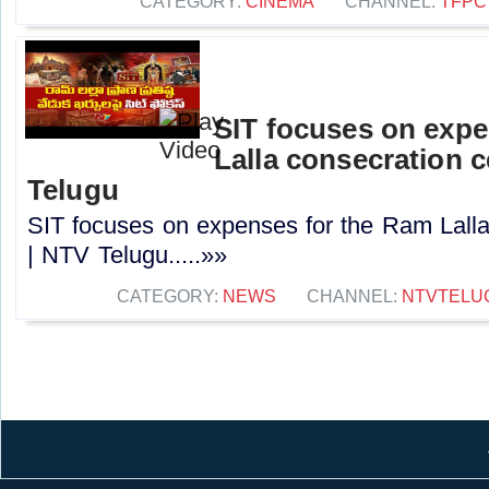
CATEGORY:
CINEMA
CHANNEL:
TFPC
SIT focuses on expe
Lalla consecration 
Telugu
SIT focuses on expenses for the Ram Lall
| NTV Telugu.....»»
CATEGORY:
NEWS
CHANNEL:
NTVTELU