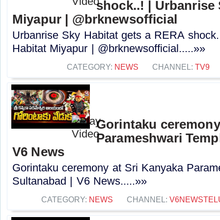
shock..! | Urbanrise
Miyapur | @brknewsofficial
Urbanrise Sky Habitat gets a RERA shock..
Habitat Miyapur | @brknewsofficial.....»»
CATEGORY:
NEWS
CHANNEL:
TV9
Gorintaku ceremony
Parameshwari Temple
V6 News
Gorintaku ceremony at Sri Kanyaka Param
Sultanabad | V6 News.....»»
CATEGORY:
NEWS
CHANNEL:
V6NEWSTEL