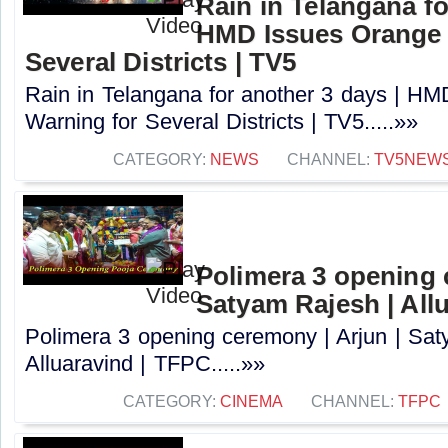
Rain in Telangana fo
HMD Issues Orange 
Several Districts | TV5
Rain in Telangana for another 3 days | H
Warning for Several Districts | TV5.....»»
CATEGORY:
NEWS
CHANNEL:
TV5NEW
Polimera 3 opening 
Satyam Rajesh | All
Polimera 3 opening ceremony | Arjun | Sat
Alluaravind | TFPC.....»»
CATEGORY:
CINEMA
CHANNEL:
TFPC