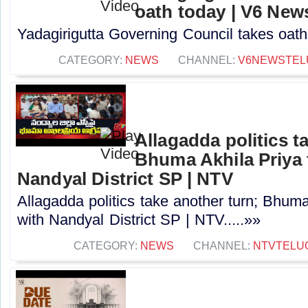
oath today | V6 New
Yadagirigutta Governing Council takes oath
CATEGORY:
NEWS
CHANNEL:
V6NEWSTEL
Allagadda politics t
Bhuma Akhila Priya 
Nandyal District SP | NTV
Allagadda politics take another turn; Bhuma
with Nandyal District SP | NTV.....»»
CATEGORY:
NEWS
CHANNEL:
NTVTELU