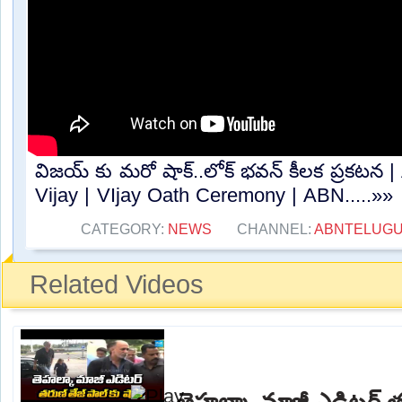
విజయ్ కు మరో షాక్..లోక్ భవన్ కీలక ప్రకటన 
Vijay | VIjay Oath Ceremony | ABN.....»»
CATEGORY:
NEWS
CHANNEL:
ABNTELUG
Related Videos
తెహల్కా మాజీ ఎడిటర్ తర