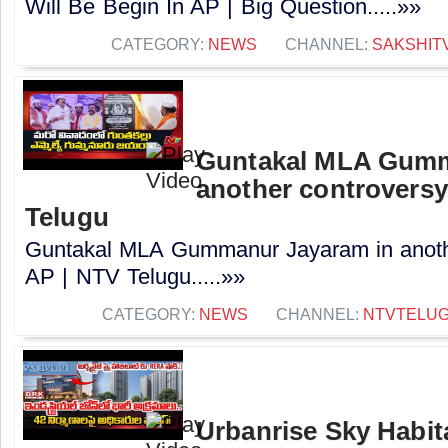
Will Be Begin In AP | Big Question.....»»
CATEGORY:
NEWS
CHANNEL:
SAKSHIT
Guntakal MLA Gumm
another controversy
Telugu
Guntakal MLA Gummanur Jayaram in anothe
AP | NTV Telugu.....»»
CATEGORY:
NEWS
CHANNEL:
NTVTELU
Urbanrise Sky Habit