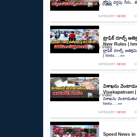
రోడ్లపై వర్షపు నీరు
CATEGORY:
NEWS
C
ట్రాఫిక్ రూల్స్ అత
New Rules | hm
ట్రాఫిక్ రూల్స్ అతిక
| hmtv.....»»
CATEGORY:
NEWS
C
విశాఖను వెంటాడు
Visakapatnam |
విశాఖను వెంటాడుతున
hmtv.....»»
CATEGORY:
NEWS
C
Speed News in 2