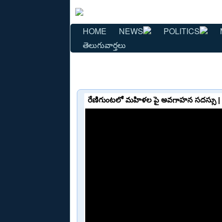
HOME
NEWS
POLITICS
తెలుగువార్తలు
రేణిగుంటలో మహిళల పై అవగాహన సదస్సు |