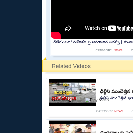
రేణిగుంటలో మహిళల పై అవగాహన సదస్సు | Aware
CATEGORY:
NEWS
C
Related Videos
ఢిల్లీని ముంచెత్త
ఢిల్లీని ముంచెత్తిన 
CATEGORY:
NEWS
చంద్రబాబు కు మహి