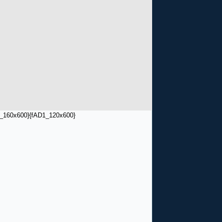
_160x600}
{fAD1_120x600}