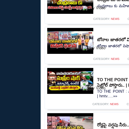
చంద్రబాబు కు మహిళా 
CATEGORY:
NEWS
బోనాల జాతరలో వ
బోనాల జాతరలో విషా
CATEGORY:
NEWS
TO THE POINT : వ
పెట్రోల్ పోస్తారు.. 
TO THE POINT : వాహన
| hmtv.....»»
CATEGORY:
NEWS
C
రోడ్లపై వర్షపు న