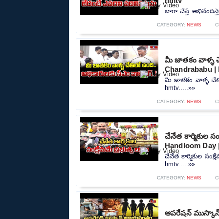
hmtv
బాగా చేస్తే అభినందిస
CATEGORY:
NEWS
C
మీ జాతకం వాళ్ళ చే
Chandrababu |
మీ జాతకం వాళ్ళ చేత
hmtv.....»»
CATEGORY:
NEWS
C
చేనేత కార్మికుల సం
Handloom Day 
చేనేత కార్మికుల సంక్
hmtv.....»»
CATEGORY:
NEWS
C
ఆపరేషన్ ముస్కాన