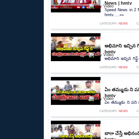
News | hmtv
Speed News in 2 M
hmtv.....»»
CATEGORY:
NEWS
C
అభిమాని ఇచ్చిన గ
hmtv
అభిమాని ఇచ్చిన గిఫ్
CATEGORY:
NEWS
C
ఏం తమ్ముడు ని పన
hmtv
ఏం తమ్ముడు ని పని బ
CATEGORY:
NEWS
C
బాగా చేస్తే అభినం