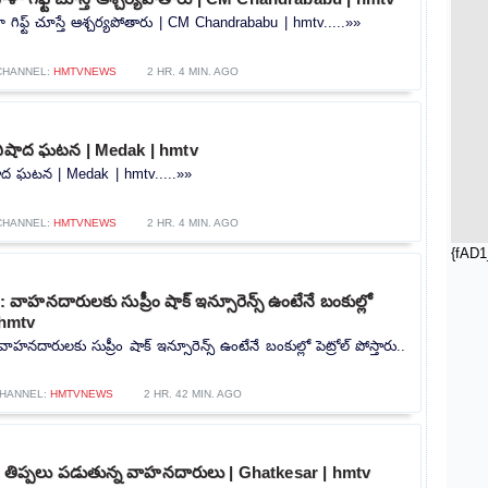
గిఫ్ట్ చూస్తే ఆశ్చర్యపోతారు | CM Chandrababu | hmtv.....»»
CHANNEL:
HMTVNEWS
2 HR. 4 MIN. AGO
ిషాద ఘటన | Medak | hmtv
ద ఘటన | Medak | hmtv.....»»
CHANNEL:
HMTVNEWS
2 HR. 4 MIN. AGO
{fAD1
ాహనదారులకు సుప్రీం షాక్ ఇన్సూరెన్స్ ఉంటేనే బంకుల్లో
| hmtv
దారులకు సుప్రీం షాక్ ఇన్సూరెన్స్ ఉంటేనే బంకుల్లో పెట్రోల్ పోస్తారు..
HANNEL:
HMTVNEWS
2 HR. 42 MIN. AGO
ీరు.. తిప్పలు పడుతున్న వాహనదారులు | Ghatkesar | hmtv