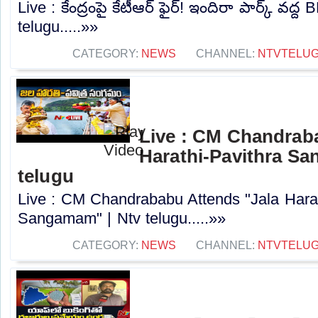
Live : కేంద్రంపై కేటీఆర్ ఫైర్! ఇందిరా పార్క్ వద
telugu.....»»
CATEGORY:
NEWS
CHANNEL:
NTVTELU
Live : CM Chandrab
Harathi-Pavithra Sa
telugu
Live : CM Chandrababu Attends "Jala Harat
Sangamam" | Ntv telugu.....»»
CATEGORY:
NEWS
CHANNEL:
NTVTELU