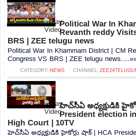
Political War In Kh
Revanth reddy Visit
BRS | ZEE telugu news
Political War In Khammam District | CM Rev
Congress VS BRS | ZEE telugu news.....»
CATEGORY:
NEWS
CHANNEL:
ZEE24TELUG
హెచ్‌సీఏ అధ్యక్షుడికి హైక
President election i
High Court | 10TV
హెచ్‌సీఏ అధ్యక్షుడికి హైకోర్టు షాక్ | HCA Presid