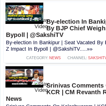
By-election In Banki
By BJP Chief Weigh
Bypoll | @SakshiTV
By-election In Bankipur | Seat Vacated B
Z Impact In Bypoll | @SakshiTV.....»»
CATEGORY:
NEWS
CHANNEL:
SAKSHIT
Srinivas Comments 
KCR | CM Revanth R
News