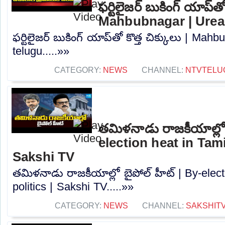
ఫర్టిలైజర్ బుకింగ్ యాప్‌తో
Mahbubnagar | Urea 
ఫర్టిలైజర్ బుకింగ్ యాప్‌తో కొత్త చిక్కులు | Ma
telugu.....»»
CATEGORY:
NEWS
CHANNEL:
NTVTELU
తమిళనాడు రాజకీయాల్లో 
election heat in Tami
Sakshi TV
తమిళనాడు రాజకీయాల్లో బైపోల్ హీట్ | By-elec
politics | Sakshi TV.....»»
CATEGORY:
NEWS
CHANNEL:
SAKSHIT