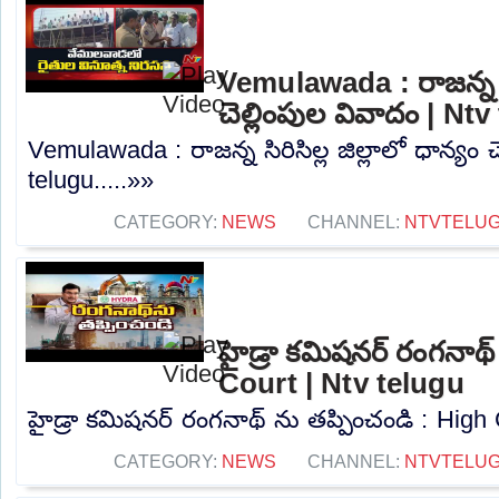
Vemulawada : రాజన్న సిర
చెల్లింపుల వివాదం | Nt
Vemulawada : రాజన్న సిరిసిల్ల జిల్లాలో ధాన్యం 
telugu.....»»
CATEGORY:
NEWS
CHANNEL:
NTVTELU
హైడ్రా కమిషనర్ రంగనాథ్
Court | Ntv telugu
హైడ్రా కమిషనర్ రంగనాథ్ ను తప్పించండి : High C
CATEGORY:
NEWS
CHANNEL:
NTVTELU