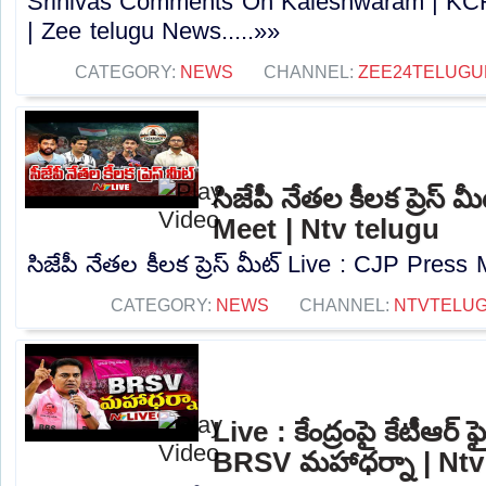
Srinivas Comments On Kaleshwaram | KC
| Zee telugu News.....»»
CATEGORY:
NEWS
CHANNEL:
ZEE24TELUG
సిజేపీ నేతల కీలక ప్రెస్
Meet | Ntv telugu
సిజేపీ నేతల కీలక ప్రెస్ మీట్ Live : CJP Press 
CATEGORY:
NEWS
CHANNEL:
NTVTELU
Live : కేంద్రంపై కేటీఆర్ ఫ
BRSV మహాధర్నా | Ntv