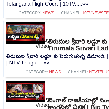
Telangana High Court | 10TV.....»»
CATEGORY:
NEWS
CHANNEL:
10TVNEWSTE
తిరుమల శ్రీవారి లడ్డూ కు
Tirumala Srivari La
తిరుమల శ్రీవారి లడ్డూ కు పెరుగుతున్న డిమాండ్ 
| NTV telugu.....»»
CATEGORY:
NEWS
CHANNEL:
NTVTELU
బెంగాల్‌ రాజకీయాల్లో
కాంగ్రెస్‌లో చీలిక | Bi