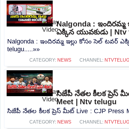
Nalgonda : ఇందిరమ్మ ఇల
ఎక్కిన యువకుడు | Ntv
Nalgonda : ఇందిరమ్మ ఇల్లు కోసం సెల్ టవర్ ఎ
telugu.....»»
CATEGORY:
NEWS
CHANNEL:
NTVTELU
సిజేపీ నేతల కీలక ప్రెస్
Meet | Ntv telugu
సిజేపీ నేతల కీలక ప్రెస్ మీట్ Live : CJP Press 
CATEGORY:
NEWS
CHANNEL:
NTVTELU