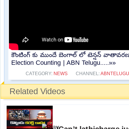
కౌంటింగ్ కు ముందే బెంగాల్ లో టెన్షన్ వాతా
Election Counting | ABN Telugu.....»»
CATEGORY:
NEWS
CHANNEL:
ABNTELUGU
Related Videos
‘Can’t lathicharge j