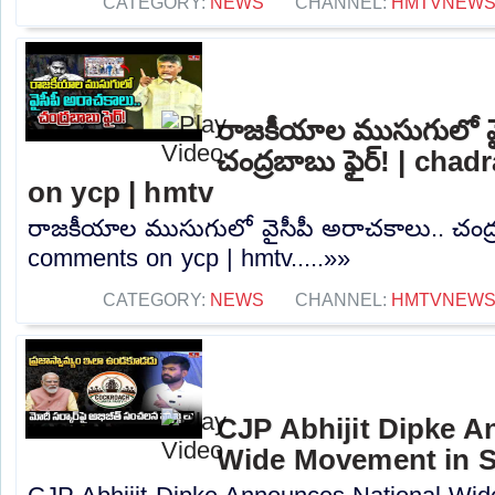
CATEGORY:
NEWS
CHANNEL:
HMTVNEW
రాజకీయాల ముసుగులో వై
చంద్రబాబు ఫైర్! | ch
on ycp | hmtv
రాజకీయాల ముసుగులో వైసీపీ అరాచకాలు.. చంద్ర
comments on ycp | hmtv.....»»
CATEGORY:
NEWS
CHANNEL:
HMTVNEW
CJP Abhijit Dipke A
Wide Movement in S