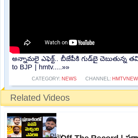
అన్నామలై ఎఫెక్ట్‌.. బీజేపీకి గుడ్‌బై చెబుతున్
to BJP | hmtv.....»»
CATEGORY:
NEWS
CHANNEL:
HMTVNEW
Related Videos
Off The Record | ప్రకా