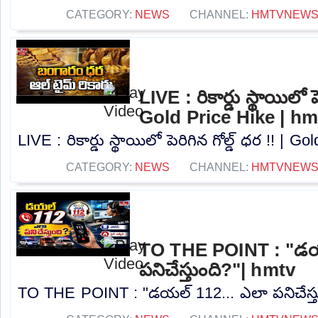
CATEGORY:
NEWS
CHANNEL:
HMTVNEW
LIVE : రికార్డు స్థాయిలో పె
Gold Price Hike | hm
LIVE : రికార్డు స్థాయిలో పెరిగిన గోల్డ్ ధర !! | G
CATEGORY:
NEWS
CHANNEL:
HMTVNEW
TO THE POINT : "డయ
పనిచేస్తుంది?"| hmtv
TO THE POINT : "డయల్ 112... ఎలా పనిచేస్తుం