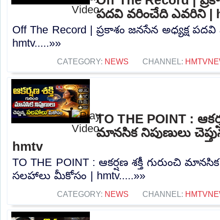
పదవి వరించేది ఎవరిని |
Off The Record | ప్రకాశం జనసేన అధ్యక్ష పదవి 
hmtv.....»»
CATEGORY:
NEWS
CHANNEL:
HMTVNE
TO THE POINT : ఆకర్షణ 
మానసిక నిపుణులు చెప్త
hmtv
TO THE POINT : ఆకర్షణ శక్తీ గురుంచి మానసిక న
సలహాలు మీకోసం | hmtv.....»»
CATEGORY:
NEWS
CHANNEL:
HMTVNE