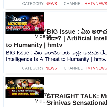
CATEGORY:
NEWS
CHANNEL:
HMTVNEW
BIG Issue : ఏఐ అరాచక
లేదా? | Artificial Int
to Humanity | hmtv
BIG Issue : ఏఐ అరాచకాలకు అడ్డు అదుపు లేదా?
Intelligence Is A Threat to Humanity | hmtv..
CATEGORY:
NEWS
CHANNEL:
HMTVNEW
STRAIGHT TALK: Min
Srinivas Sensational