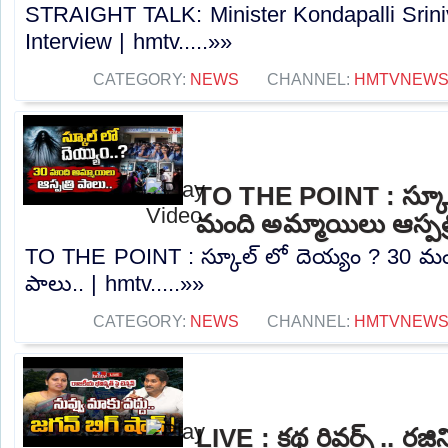
STRAIGHT TALK: Minister Kondapalli Srini
Interview | hmtv.....»»
CATEGORY:
NEWS
CHANNEL:
HMTVNEW
TO THE POINT : స్కూల
మంది అమ్మాయిలు ఆస్పత్ర
TO THE POINT : స్కూల్ లో దెయ్యం ? 30 మంద
పాలు.. | hmtv.....»»
CATEGORY:
NEWS
CHANNEL:
HMTVNEW
LIVE : కథ రివర్స్ .. రజి