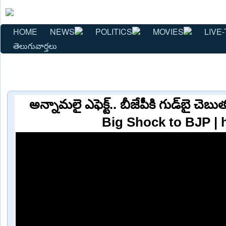
HOME
NEWS
POLITICS
MOVIES
LIVE-
తెలుగువార్తలు
అన్నామలై ఎఫెక్ట్‌.. బీజేపీకి గుడ్‌బై చె
Big Shock to BJP | 