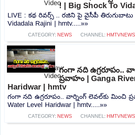
! | Big Shock To Vid
LIVE : కథ రివర్స్ .. రజిని పై వైసీపీ తిరుగుబాట
Vidadala Rajini | hmtv.....»»
CATEGORY:
NEWS
CHANNEL:
HMTVNEW
గంగా నది ఉగ్రరూపం.. వార్
ప్రవాహం | Ganga Rive
Haridwar | hmtv
గంగా నది ఉగ్రరూపం.. వార్నింగ్ లెవల్‌కు మించి 
Water Level Haridwar | hmtv.....»»
CATEGORY:
NEWS
CHANNEL:
HMTVNEW