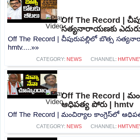
Off The Record | చీపుర
సత్యనారాయణకు ఎదురుగ
Off The Record | చీపురుపల్లిలో బొత్స సత్య
hmtv.....»»
CATEGORY:
NEWS
CHANNEL:
HMTVNE
Off The Record | మంచిర్
ఆధిపత్య పోరు | hmtv
Off The Record | మంచిర్యాల కాంగ్రెస్‌లో ఆధిపత
CATEGORY:
NEWS
CHANNEL:
HMTVNE