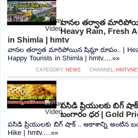
వానల తర్వాత మారిపోయిన
Heavy Rain, Fresh A
in Shimla | hmtv
వానల తర్వాత మారిపోయిన షిమ్లా రూపం.. | Hea
Happy Tourists in Shimla | hmtv.....»»
CATEGORY:
NEWS
CHANNEL:
HMTVNE
పసిడి ప్రియులకు బిగ్ షాక
బంగారం ధర | Gold Pri
పసిడి ప్రియులకు బిగ్ షాక్ .. ఆకాశాన్ని అంటిన
Hike | hmtv.....»»