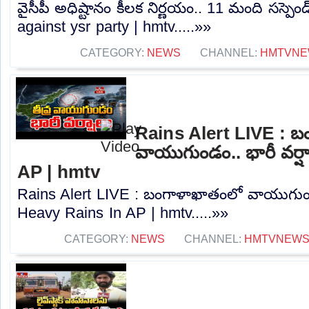
వైసీపీ అధిష్టానం కీలక నిర్ణయం.. 11 మంది సస్పెండ
against ysr party | hmtv.....»»
CATEGORY:
NEWS
CHANNEL:
HMTVNE
Rains Alert LIVE : 
వాయుగుండం.. భారీ వర్ష
AP | hmtv
Rains Alert LIVE : బంగాళాఖాతంలో వాయుగుండం
Heavy Rains In AP | hmtv.....»»
CATEGORY:
NEWS
CHANNEL:
HMTVNEW