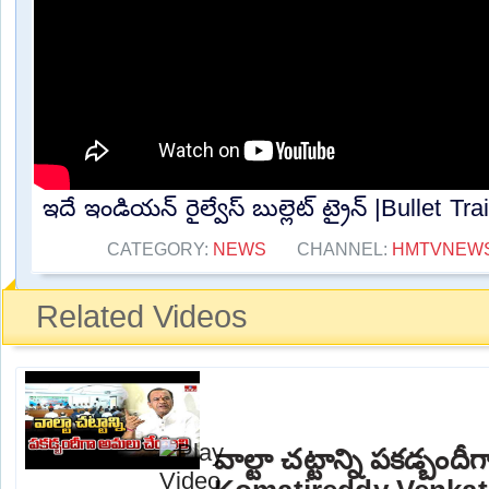
ఇదే ఇండియన్ రైల్వేస్ బుల్లెట్ ట్రైన్ |Bullet Tra
CATEGORY:
NEWS
CHANNEL:
HMTVNEW
Related Videos
వాల్టా చట్టాన్ని పకడ్బం