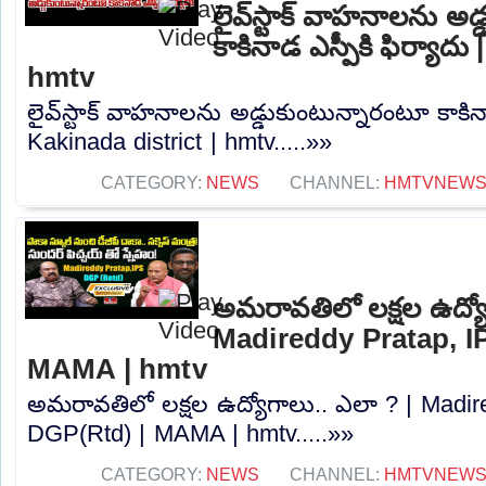
లైవ్‌స్టాక్ వాహనాలను అ
కాకినాడ ఎస్పీకి ఫిర్యాదు
hmtv
లైవ్‌స్టాక్ వాహనాలను అడ్డుకుంటున్నారంటూ కాకినా
Kakinada district | hmtv.....»»
CATEGORY:
NEWS
CHANNEL:
HMTVNEW
అమరావతిలో లక్షల ఉద్యో
Madireddy Pratap, I
MAMA | hmtv
అమరావతిలో లక్షల ఉద్యోగాలు.. ఎలా ? | Madir
DGP(Rtd) | MAMA | hmtv.....»»
CATEGORY:
NEWS
CHANNEL:
HMTVNEW