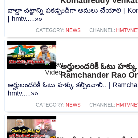
Komatireddy Venkat
వాల్టా చట్టాన్ని పకడ్బందీగా అమలు చేయాలి | 
| hmtv.....»»
CATEGORY:
NEWS
CHANNEL:
HMTVNE
అర్హులందరికీ ఓటు హక్కు క
Ramchander Rao On 
అర్హులందరికీ ఓటు హక్కు కల్పించాలి.. | Ramch
hmtv.....»»
CATEGORY:
NEWS
CHANNEL:
HMTVNE