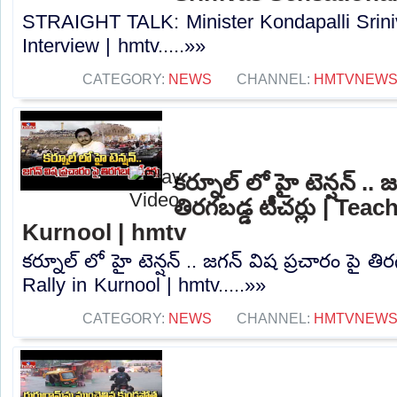
STRAIGHT TALK: Minister Kondapalli Srini
Interview | hmtv.....»»
CATEGORY:
NEWS
CHANNEL:
HMTVNEW
కర్నూల్ లో హై టెన్షన్ .. 
తిరగబడ్డ టీచర్లు | Teac
Kurnool | hmtv
కర్నూల్ లో హై టెన్షన్ .. జగన్ విష ప్రచారం పై తి
Rally in Kurnool | hmtv.....»»
CATEGORY:
NEWS
CHANNEL:
HMTVNEW