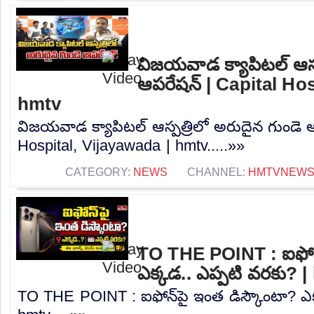
విజయవాడ క్యాపిటల్ ఆస్ప
ఆపరేషన్ | Capital Hos
hmtv
విజయవాడ క్యాపిటల్ ఆస్పత్రిలో అరుదైన గుండె ఆ
Hospital, Vijayawada | hmtv.....»»
CATEGORY:
NEWS
CHANNEL:
HMTVNEW
TO THE POINT : ఐఫోన్
ఎక్కడ.. ఎప్పటి వరకు? 
TO THE POINT : ఐఫోన్‌పై ఇంత డిస్కౌంటా? ఎక