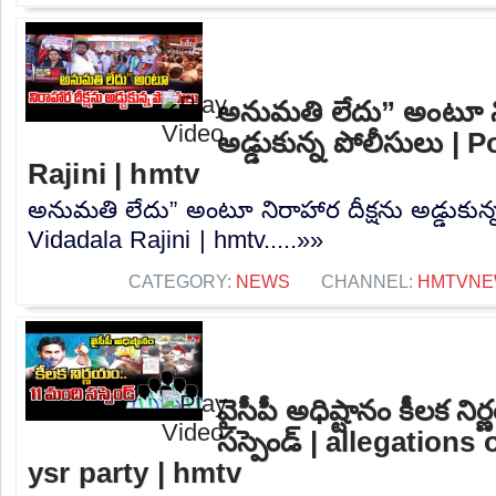
అనుమతి లేదు” అంటూ ని
అడ్డుకున్న పోలీసులు | 
Rajini | hmtv
అనుమతి లేదు” అంటూ నిరాహార దీక్షను అడ్డుకున్
Vidadala Rajini | hmtv.....»»
CATEGORY:
NEWS
CHANNEL:
HMTVNE
వైసీపీ అధిష్టానం కీలక న
సస్పెండ్ | allegations
ysr party | hmtv