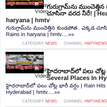
గురుగ్రామ్‌ను ముంచెత్తి
చూసినా వరద నీరే! | He
haryana | hmtv
గురుగ్రామ్‌ను ముంచెత్తిన కుండపోత.. ఎక్కడ చూస
Rains in haryana | hmtv.....»»
CATEGORY:
NEWS
CHANNEL:
HMTVNEW
హైదరాబాద్‌లో పలు చోట్ల 
Several Places In H
హైదరాబాద్‌లో పలు చోట్ల భారీ వర్షం | Rain Hit
Hyderabad | hmtv.....»»
CATEGORY:
NEWS
CHANNEL:
HMTVNEW