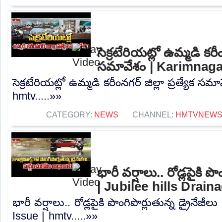
సెక్రటేరియట్లో ఉమ్మడి కరీంన
సమావేశం | Karimnaga
సెక్రటేరియట్లో ఉమ్మడి కరీంనగర్ జిల్లా ప్రత్యేక స
hmtv.....»»
CATEGORY:
NEWS
CHANNEL:
HMTVNEW
భారీ వర్షాలు.. రోడ్లపైకి పొ
| Jubilee hills Drain
భారీ వర్షాలు.. రోడ్లపైకి పొంగిపొర్లుతున్న డ్రైనేజీ
Issue | hmtv.....»»