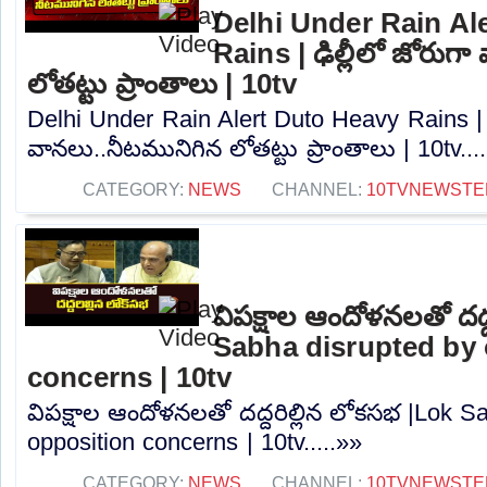
Delhi Under Rain Al
Rains | ఢిల్లీలో జోరుగ
లోతట్టు ప్రాంతాలు | 10tv
Delhi Under Rain Alert Duto Heavy Rains | ఢ
వానలు..నీటమునిగిన లోతట్టు ప్రాంతాలు | 10tv...
CATEGORY:
NEWS
CHANNEL:
10TVNEWSTE
విపక్షాల ఆందోళనలతో దద్
Sabha disrupted by 
concerns | 10tv
విపక్షాల ఆందోళనలతో దద్దరిల్లిన లోకసభ |Lok S
opposition concerns | 10tv.....»»
CATEGORY:
NEWS
CHANNEL:
10TVNEWSTE