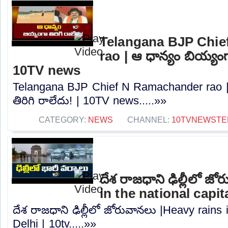
Telangana BJP Chi
rao | ఆ ధాన్యం బియ్యంగా
10TV news
Telangana BJP Chief N Ramachander rao |
తిరిగి రాలేదు! | 10TV news.....»»
CATEGORY:
NEWS
CHANNEL:
10TVNEWSTE
దేశ రాజధాని ఢిల్లీలో జ
in the national capita
దేశ రాజధాని ఢిల్లీలో జోరువానలు |Heavy rains i
Delhi | 10tv.....»»