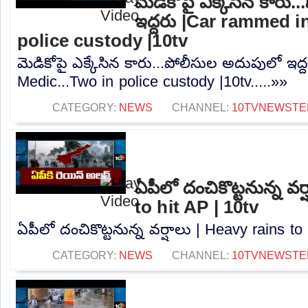
మెడికోపై ఎక్కేసిన కారు
ఇద్దరు |Car rammed i
police custody |10tv
మెడికోపై ఎక్కేసిన కారు...పోలీసుల అదుపులో ఇద
Medic...Two in police custody |10tv.....»»
CATEGORY:
NEWS
CHANNEL:
10TVNEWSTE
ఏపీలో దంచికొట్టనున్న వర
to hit AP | 10tv
ఏపీలో దంచికొట్టనున్న వర్షాలు | Heavy rains to 
CATEGORY:
NEWS
CHANNEL:
10TVNEWSTE