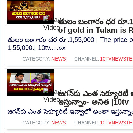
తులం బంగారం ధర రూ.1,
of gold in Tulam is R
తులం బంగారం ధర రూ.1,55,000 | The price of
1,55,000.| 10tv.....»»
CATEGORY:
NEWS
CHANNEL:
10TVNEWSTE
జగన్‌కు ఎంత సెక్యూరిటీ
ఇస్తున్నాం- అనిత |10tv
జగన్‌కు ఎంత సెక్యూరిటీ ఇవ్వాలో అంతా ఇస్తున్నా
CATEGORY:
NEWS
CHANNEL:
10TVNEWSTE