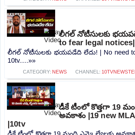
లీగల్ నోటీసులకు భయపడ
to fear legal notices
లీగల్ నోటీసులకు భయపడేది లేదు! | No need to 
10tv.....»»
CATEGORY:
NEWS
CHANNEL:
10TVNEWSTE
డీకే టీంలో కొత్తగా 19 మం
అవకాశం |19 new MLA
|10tv
డీకే టీంలో కొత్తగా 19 మంది ఎమ్మె ల్యేలకు అవక