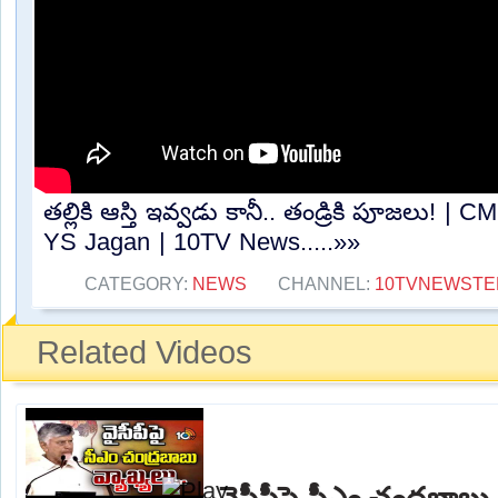
తల్లికి ఆస్తి ఇవ్వడు కానీ.. తండ్రికి పూజలు! 
YS Jagan | 10TV News.....»»
CATEGORY:
NEWS
CHANNEL:
10TVNEWSTE
Related Videos
వైసీపీపై సీఎం చంద్రబాబు