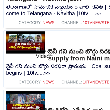
తెలంగాణలో సామాజిక న్యాయం రావాలి -కవిత | S
come to Telangana - Kavitha |10tv.....»»
CATEGORY:
NEWS
CHANNEL:
10TVNEWSTE
నైనీ గని నుంచి బొగ్గు స
supply from Naini mi
నైనీ గని నుంచి బొగ్గు సరఫరా ప్రారంభం | Coal 
begins | 10tv.....»»
CATEGORY:
NEWS
CHANNEL:
10TVNEWSTE