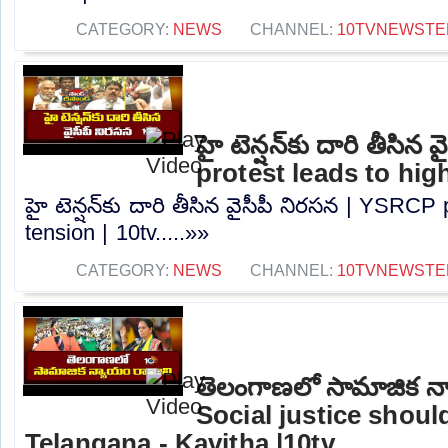
CATEGORY:
NEWS
CHANNEL:
10TVNEWSTE
హై టెన్షన్‌కు దారి తీసి
protest leads to high
హై టెన్షన్‌కు దారి తీసిన వైసీపీ నిరసన | YSRCP
tension | 10tv.....»»
CATEGORY:
NEWS
CHANNEL:
10TVNEWSTE
తెలంగాణలో సామాజిక న్
Social justice shou
Telangana - Kavitha |10tv