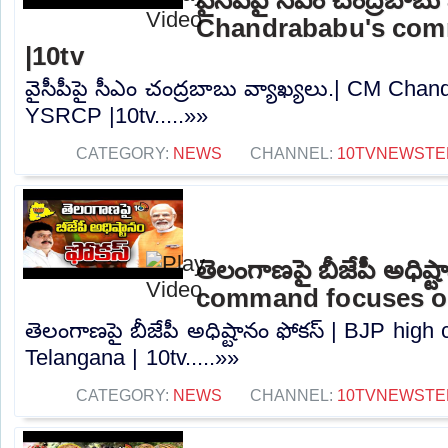
Chandrababu's co
|10tv
వైసీపీపై సీఎం చంద్రబాబు వ్యాఖ్యలు.| CM Ch
YSRCP |10tv.....»»
CATEGORY:
NEWS
CHANNEL:
10TVNEWSTE
తెలంగాణపై బీజేపీ అధిష్
command focuses on
తెలంగాణపై బీజేపీ అధిష్టానం ఫోకస్ | BJP hi
Telangana | 10tv.....»»
CATEGORY:
NEWS
CHANNEL:
10TVNEWSTE