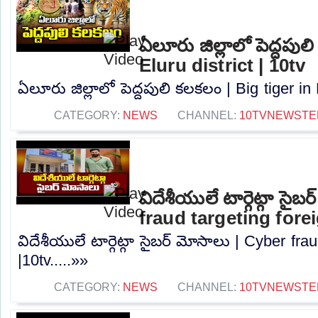
ఏలూరు జిల్లాలో పెద్దపుల
Eluru district | 10tv
ఏలూరు జిల్లాలో పెద్దపులి కలకలం | Big tiger in E
CATEGORY:
NEWS
CHANNEL:
10TVNEWSTE
విదేశీయులే టార్గెట్గా సైబ
fraud targeting fore
విదేశీయులే టార్గెట్గా సైబర్ మోసాలు | Cyber ​​fr
|10tv.....»»
CATEGORY:
NEWS
CHANNEL:
10TVNEWSTE