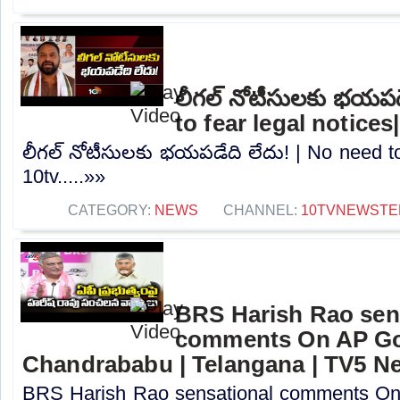
లీగల్ నోటీసులకు భయపడ
to fear legal notices
లీగల్ నోటీసులకు భయపడేది లేదు! | No need to 
10tv.....»»
CATEGORY:
NEWS
CHANNEL:
10TVNEWSTE
BRS Harish Rao sen
comments On AP Go
Chandrababu | Telangana | TV5 N
BRS Harish Rao sensational comments O