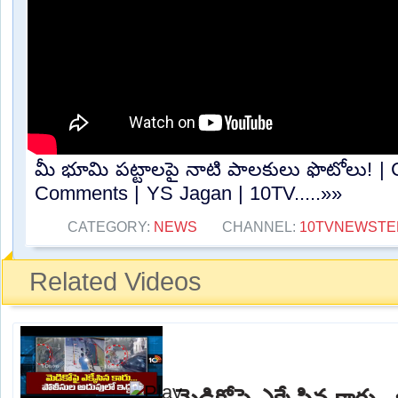
మీ భూమి పట్టాలపై నాటి పాలకులు ఫొటోలు! 
Comments | YS Jagan | 10TV.....»»
CATEGORY:
NEWS
CHANNEL:
10TVNEWSTE
Related Videos
మెడికోపై ఎక్కేసిన కారు