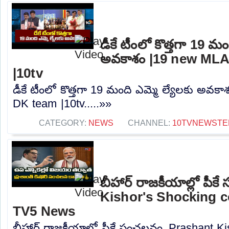
డీకే టీంలో కొత్తగా 19 మం
అవకాశం |19 new MLA
|10tv
డీకే టీంలో కొత్తగా 19 మంది ఎమ్మె ల్యేలకు అవక
DK team |10tv.....»»
CATEGORY:
NEWS
CHANNEL:
10TVNEWSTE
బీహార్ రాజకీయాల్లో పీ
Kishor's Shocking 
TV5 News
బీహార్ రాజకీయాల్లో పీకే సంచలనం..Prashant K