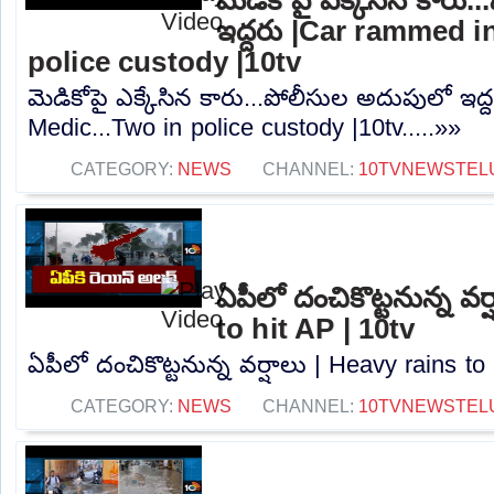
ఇద్దరు |Car rammed i
police custody |10tv
మెడికోపై ఎక్కేసిన కారు...పోలీసుల అదుపులో ఇద
Medic...Two in police custody |10tv.....»»
CATEGORY:
NEWS
CHANNEL:
10TVNEWSTEL
ఏపీలో దంచికొట్టనున్న వర
to hit AP | 10tv
ఏపీలో దంచికొట్టనున్న వర్షాలు | Heavy rains to 
CATEGORY:
NEWS
CHANNEL:
10TVNEWSTEL