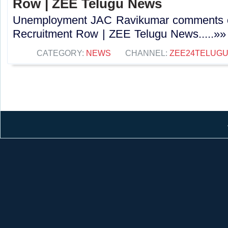
Row | ZEE Telugu News
Unemployment JAC Ravikumar comments o
Recruitment Row | ZEE Telugu News.....»»
CATEGORY:
NEWS
CHANNEL:
ZEE24TELUG