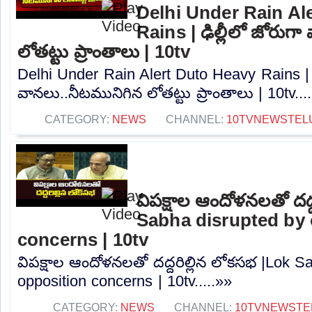
Delhi Under Rain Al
Rains | ఢిల్లీలో జోరుగ
లోతట్టు ప్రాంతాలు | 10tv
Delhi Under Rain Alert Duto Heavy Rains | ఢ
వానలు..నీటమునిగిన లోతట్టు ప్రాంతాలు | 10tv...
CATEGORY:
NEWS
CHANNEL:
10TVNEWSTEL
విపక్షాల ఆందోళనలతో దద్
Sabha disrupted by 
concerns | 10tv
విపక్షాల ఆందోళనలతో దద్దరిల్లిన లోకసభ |Lok S
opposition concerns | 10tv.....»»
CATEGORY:
NEWS
CHANNEL:
10TVNEWSTE