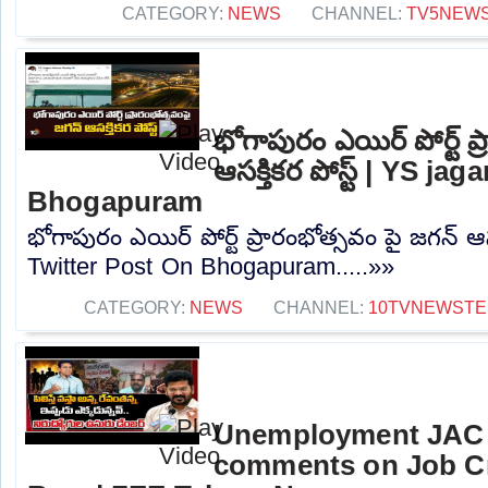
CATEGORY:
NEWS
CHANNEL:
TV5NEW
భోగాపురం ఎయిర్ పోర్ట్ ప
ఆసక్తికర పోస్ట్ | YS j
Bhogapuram
భోగాపురం ఎయిర్ పోర్ట్ ప్రారంభోత్సవం పై జగన్ ఆసక
Twitter Post On Bhogapuram.....»»
CATEGORY:
NEWS
CHANNEL:
10TVNEWSTE
Unemployment JAC
comments on Job Cr