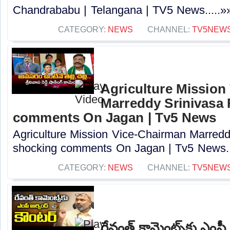
Chandrababu | Telangana | TV5 News.....»
CATEGORY:
NEWS
CHANNEL:
TV5NEW
Agriculture Mission
Marreddy Srinivasa
comments On Jagan | Tv5 News
Agriculture Mission Vice-Chairman Marred
shocking comments On Jagan | Tv5 News..
CATEGORY:
NEWS
CHANNEL:
TV5NEW
రేవంత్ కామెంట్స్‌కు ఎంపీ