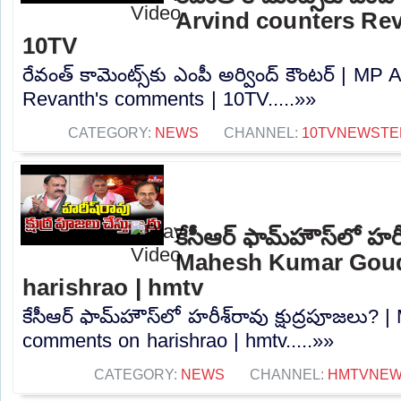
Arvind counters Re
10TV
రేవంత్ కామెంట్స్‌కు ఎంపీ అర్వింద్ కౌంటర్ | MP
Revanth's comments | 10TV.....»»
CATEGORY:
NEWS
CHANNEL:
10TVNEWSTE
కేసీఆర్ ఫామ్‌హౌస్‌లో హరీ
Mahesh Kumar Gou
harishrao | hmtv
కేసీఆర్ ఫామ్‌హౌస్‌లో హరీశ్‌రావు క్షుద్రపూజల
comments on harishrao | hmtv.....»»
CATEGORY:
NEWS
CHANNEL:
HMTVNE