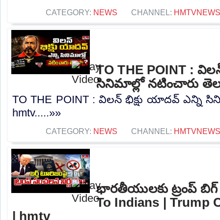
CATEGORY:
NEWS
CHANNEL:
HMTVNEW
TO THE POINT : విలన్ 
సినిమాల్లో నటించారు తె
TO THE POINT : విలన్ భిక్షు యాదవ్ ఎన్ని సిన
hmtv.....»»
CATEGORY:
NEWS
CHANNEL:
HMTVNEW
భారతీయులకు ట్రంప్ బిగ్
To Indians | Trump 
| hmtv