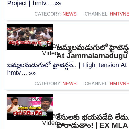
Project | hmtv.....»»
CATEGORY:
NEWS
CHANNEL:
HMTVN
జమ్మలమడుగులో హైటెన్షన
At Jammalamadugu 
జమ్మలమడుగులో హైటెన్షన్.. | High Tension 
hmtv.....»»
CATEGORY:
NEWS
CHANNEL:
HMTVN
కేసులకు భయపడేది లేదు..
పోరాడుతాం! | EX MLA