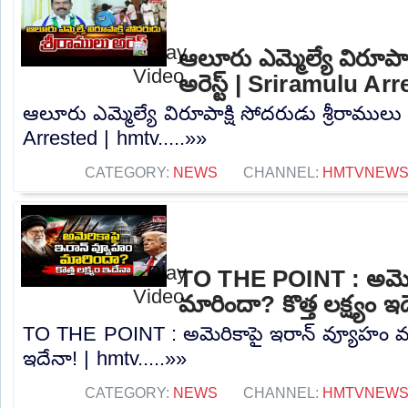
ఆలూరు ఎమ్మెల్యే విరూపాక
అరెస్ట్‌ | Sriramulu A
ఆలూరు ఎమ్మెల్యే విరూపాక్షి సోదరుడు శ్రీరాములు అ
Arrested | hmtv.....»»
CATEGORY:
NEWS
CHANNEL:
HMTVNEW
TO THE POINT : అమెర
మారిందా? కొత్త లక్ష్యం 
TO THE POINT : అమెరికాపై ఇరాన్ వ్యూహం మారి
ఇదేనా! | hmtv.....»»
CATEGORY:
NEWS
CHANNEL:
HMTVNEW