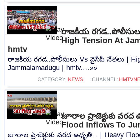
రాజకీయ రగడ..పోలీసులు 
High Tension At Ja
hmtv
రాజకీయ రగడ..పోలీసులు Vs వైసీపీ నేతలు | Hi
Jammalamadugu | hmtv.....»»
CATEGORY:
NEWS
CHANNEL:
HMTVN
జూరాల ప్రాజెక్టుకు వరద 
Flood Inflows To Jur
జూరాల ప్రాజెక్టుకు వరద ఉధృతి .. | Heavy Floo