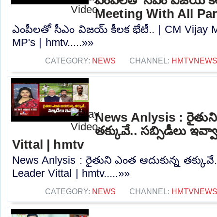
ఎంపీలతో సీఎం విజయ్ కీల
Meeting With All Par
ఎంపీలతో సీఎం విజయ్ కీలక భేటీ.. | CM Vijay M
MP's | hmtv.....»»
CATEGORY:
NEWS
CHANNEL:
HMTVNEW
News Anlysis : రైతున
తక్కువే.. సబ్సిడీలు ఇవ్
Vittal | hmtv
News Anlysis : రైతుని ఎంత ఆదుకున్న తక్కువే.. 
Leader Vittal | hmtv.....»»
CATEGORY:
NEWS
CHANNEL:
HMTVNEW