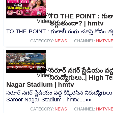
TO THE POINT : గులాబ
తగ్గుతుందా? | hmtv
TO THE POINT : గులాబీ రంగు చూస్తే కోపం తగ్
CATEGORY:
NEWS
CHANNEL:
HMTVN
సరూర్ నగర్ స్టేడియం వద్ద 
నిరుద్యోగులు..| High 
Nagar Stadium | hmtv
సరూర్ నగర్ స్టేడియం వద్ద కిక్కిరిసిన నిరుద్యోగుల
Saroor Nagar Stadium | hmtv.....»»
CATEGORY:
NEWS
CHANNEL:
HMTVN