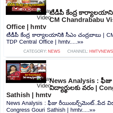
టీడీపీ కేంద్ర కార్యాలయాన
CM Chandrababu Vis
Office | hmtv
టీడీపీ కేంద్ర కార్యాలయానికి సీఎం చంద్రబాబు |
TDP Central Office | hmtv.....»»
CATEGORY:
NEWS
CHANNEL:
HMTVNEW
News Analysis : ఫీజు రీ
విద్యార్థులకు వరం | C
Sathish | hmtv
News Analysis : ఫీజు రీయింబర్స్‌మెంట్‌..పేద విద
Congress Gouri Sathish | hmtv.....»»