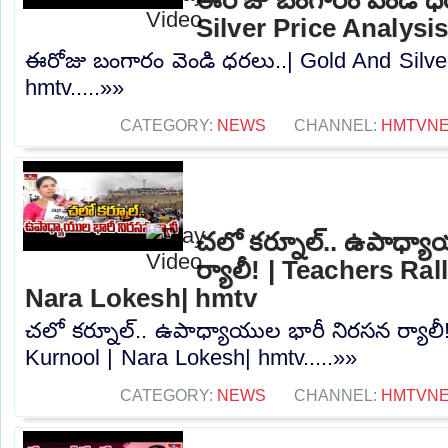
Silver Price Analysi
ఈరోజు బంగారం వెండి ధరలు..| Gold And Silver
hmtv.....»»
CATEGORY:
NEWS
CHANNEL:
HMTVN
చలో కర్నూల్.. ఉపాధ్య
ర్యాలీ! | Teachers Ral
Nara Lokesh| hmtv
చలో కర్నూల్.. ఉపాధ్యాయుల భారీ నిరసన ర్యాలీ!
Kurnool | Nara Lokesh| hmtv.....»»
CATEGORY:
NEWS
CHANNEL:
HMTVN