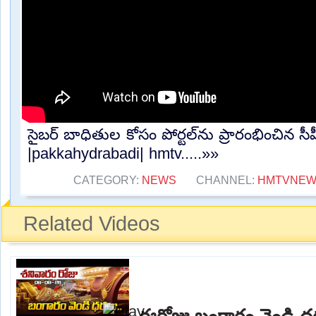
సైబర్ బాధితుల కోసం పోర్టల్‌ను ప్రారంభించిన సీప
|pakkahydrabadi| hmtv.....»»
CATEGORY:
NEWS
CHANNEL:
HMTVNEW
Related Videos
ఈరోజు బంగారం వెండి ధ