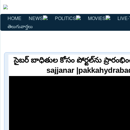
HOME
NEWS
POLITICS
MOVIES
LIVE-
తెలుగువార్తలు
సైబర్ బాధితుల కోసం పోర్టల్‌ను ప్రారంభిం
sajjanar |pakkahydraba