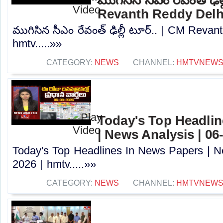
Revanth Reddy Delhi
ముగిసిన సీఎం రేవంత్ ఢిల్లీ టూర్.. | CM Revan
hmtv.....»»
CATEGORY:
NEWS
CHANNEL:
HMTVNEW
Today's Top Headlin
| News Analysis | 06
Today's Top Headlines In News Papers | N
2026 | hmtv.....»»
CATEGORY:
NEWS
CHANNEL:
HMTVNEW