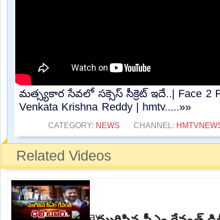
మత్స్యకార సేవలో సక్సెస్ సీక్రెట్ ఇదే..| Face
Venkata Krishna Reddy | hmtv.....»»
CATEGORY:
NEWS
CHANNEL:
HMTVNEW
Related Videos
ముగిసిన సీఎం రేవంత్ ఢిల