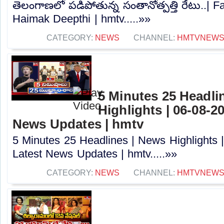
తెలంగాణలో పడిపోతున్న సంతానోత్పత్తి రేటు..| 
Haimak Deepthi | hmtv.....»»
CATEGORY:
NEWS
CHANNEL:
HMTVNEW
5 Minutes 25 Headli
Highlights | 06-08-2
News Updates | hmtv
5 Minutes 25 Headlines | News Highlights 
Latest News Updates | hmtv.....»»
CATEGORY:
NEWS
CHANNEL:
HMTVNEW