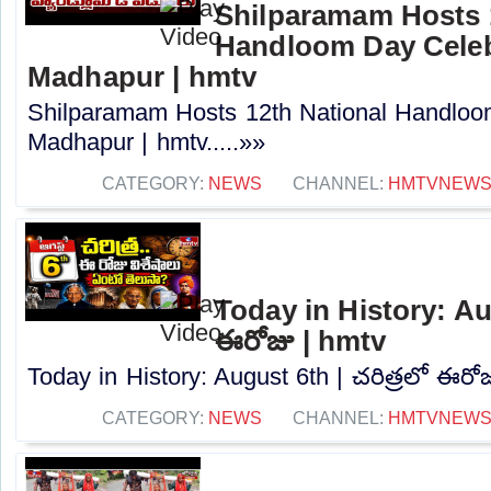
Shilparamam Hosts 
Handloom Day Celeb
Madhapur | hmtv
Shilparamam Hosts 12th National Handloom
Madhapur | hmtv.....»»
CATEGORY:
NEWS
CHANNEL:
HMTVNEW
Today in History: Aug
ఈరోజు | hmtv
Today in History: August 6th | చరిత్రలో ఈరోజు
CATEGORY:
NEWS
CHANNEL:
HMTVNEW