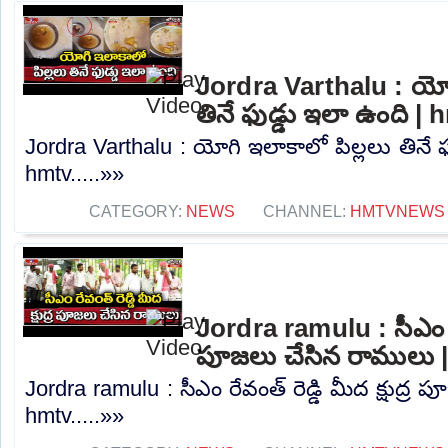
Jordra Varthalu : యోగ
తినే ఫుడ్డు ఇలా ఉంది | 
Jordra Varthalu : యోగి ఇలాకాలో పిల్లలు తినే ఫ
hmtv.....»»
CATEGORY:
NEWS
CHANNEL:
HMTVNEWS
Jordra ramulu : సీఎం రేవం
పూజలు చేసిన రాములు 
Jordra ramulu : సీఎం రేవంత్ రెడ్డి మీద క్షుద్ర
hmtv.....»»