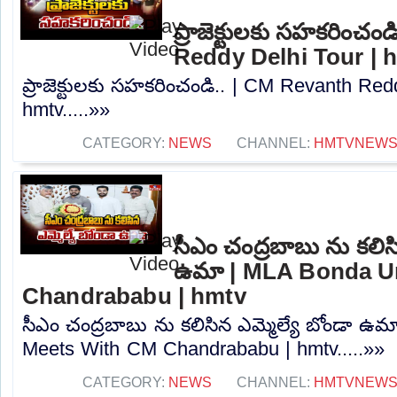
ప్రాజెక్టులకు సహకరించం
Reddy Delhi Tour | 
ప్రాజెక్టులకు సహకరించండి.. | CM Revanth Red
hmtv.....»»
CATEGORY:
NEWS
CHANNEL:
HMTVNEW
సీఎం చంద్రబాబు ను కలిసి
ఉమా | MLA Bonda U
Chandrababu | hmtv
సీఎం చంద్రబాబు ను కలిసిన ఎమ్మెల్యే బోండా 
Meets With CM Chandrababu | hmtv.....»»
CATEGORY:
NEWS
CHANNEL:
HMTVNEW