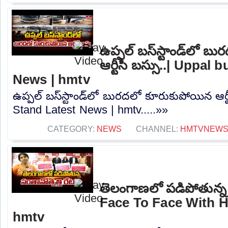
ఉప్పల్ బస్‌స్టాండ్‌లో 
ఆర్టీసీ బస్సు..| Uppal
News | hmtv
ఉప్పల్ బస్‌స్టాండ్‌లో బురదలో కూరుకుపోయిన ఆర్ట
Stand Latest News | hmtv.....»»
CATEGORY:
NEWS
CHANNEL:
HMTVNEW
తెలంగాణలో పడిపోతున్న సం
Face To Face With H
hmtv