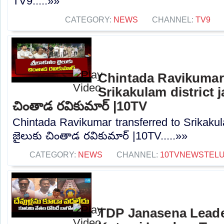
TV9.....»»
CATEGORY:
NEWS
CHANNEL:
TV9
Chintada Ravikumar 
Srikakulam district jai
చింతాడ రవికుమార్ |10TV
Chintada Ravikumar transferred to Srikakulam d
జైలుకు చింతాడ రవికుమార్ |10TV.....»»
CATEGORY:
NEWS
CHANNEL:
10TVNEWSTEL
TDP Janasena Leader