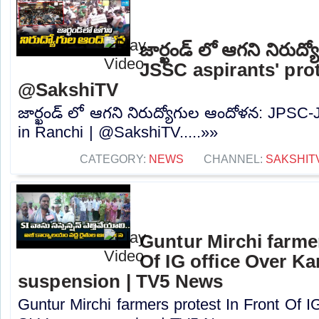
జార్ఖండ్ లో ఆగని నిరు
JSSC aspirants' prot
@SakshiTV
జార్ఖండ్ లో ఆగని నిరుద్యోగుల ఆందోళన: JPSC-
in Ranchi | @SakshiTV.....»»
CATEGORY:
NEWS
CHANNEL:
SAKSHIT
Guntur Mirchi farmer
Of IG office Over K
suspension | TV5 News
Guntur Mirchi farmers protest In Front Of 