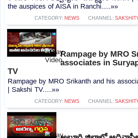
the auspices of AISA in Ranchi.....»»
CATEGORY:
NEWS
CHANNEL:
SAKSHIT
Rampage by MRO Sri
associates in Suryape
TV
Rampage by MRO Srikanth and his associate
| Sakshi TV.....»»
CATEGORY:
NEWS
CHANNEL:
SAKSHIT
అల్లూరి జిల్లాలో ఆదివాసీల