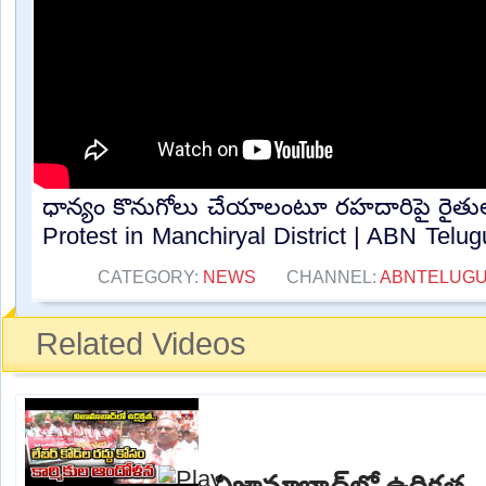
ధాన్యం కొనుగోలు చేయాలంటూ రహదారిపై రైతుల
Protest in Manchiryal District | ABN Telugu
CATEGORY:
NEWS
CHANNEL:
ABNTELUG
Related Videos
నిజామాబాద్‌లో ఉద్రిక్తత..