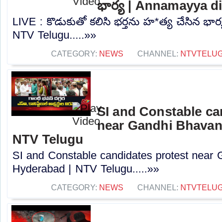
భార్య | Annamayya di
LIVE : కొడుకుతో కలిసి భర్తను హ*త్య చేసిన భార
NTV Telugu.....»»
CATEGORY:
NEWS
CHANNEL:
NTVTELU
SI and Constable ca
near Gandhi Bhavan
NTV Telugu
SI and Constable candidates protest near
Hyderabad | NTV Telugu.....»»
CATEGORY:
NEWS
CHANNEL:
NTVTELU