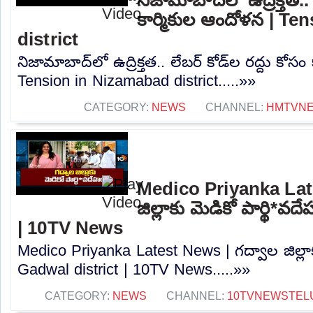
కార్మికుల ఆందోళన | T
district
నిజామాబాద్‌లో ఉద్రిక్తత.. లేబర్ కోడ్‌ల రద్దు కోస
Tension in Nizamabad district.....»»
CATEGORY:
NEWS
CHANNEL:
HMTVN
Medico Priyanka Lat
జిల్లాకు మెడికో పార్థి*
| 10TV News
Medico Priyanka Latest News | గద్వాల జిల్లాక
Gadwal district | 10TV News.....»»
CATEGORY:
NEWS
CHANNEL:
10TVNEWSTEL