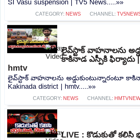
SI Vasu suspension | TV5 News.....»»
CATEGORY:
NEWS
CHANNEL:
TV5NEW
లైవ్‌స్టాక్ వాహనాలను అ
కాకినాడ ఎస్పీకి ఫిర్యాదు
hmtv
లైవ్‌స్టాక్ వాహనాలను అడ్డుకుంటున్నారంటూ కాకినా
Kakinada district | hmtv.....»»
CATEGORY:
NEWS
CHANNEL:
HMTVNE
LIVE : కొడుకుతో కలిసి 