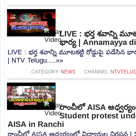
LIVE : భర్త శవాన్ని మూటక
భార్య | Annamayya di
LIVE : భర్త శవాన్ని మూటకట్టి రోడ్డుపై పడేసిన భ
| NTV Telugu.....»»
CATEGORY:
NEWS
CHANNEL:
NTVTELU
రాంచీలో AISA ఆధ్వర్యంల
Student protest und
AISA in Ranchi
రాంచీలో AISA ఆధ్వర్యంలో విద్యార్థుల నిరసన |