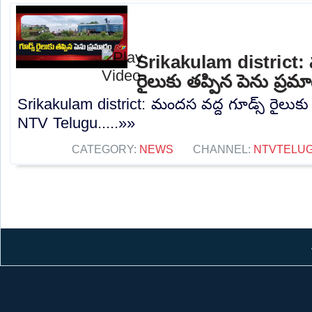
Srikakulam district: 
రైలుకు తప్పిన పెను ప్ర
Srikakulam district: మందస వద్ద గూడ్స్ రైలుకు
NTV Telugu.....»»
CATEGORY:
NEWS
CHANNEL:
NTVTELU