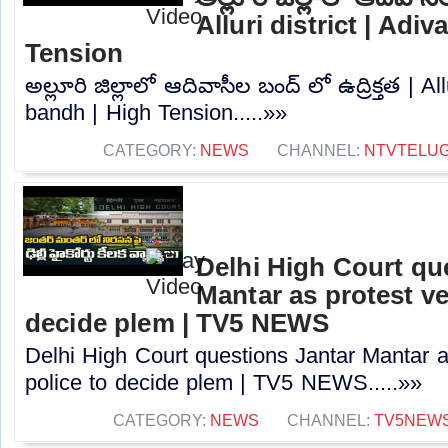
Alluri district | Adi
Tension
అల్లూరి జిల్లాలో ఆదివాసీల బంద్ లో ఉద్రిక్తత | All
bandh | High Tension.....»»
CATEGORY:
NEWS
CHANNEL:
NTVTELU
Delhi High Court qu
Mantar as protest ve
decide plem | TV5 NEWS
Delhi High Court questions Jantar Mantar a
police to decide plem | TV5 NEWS.....»»
CATEGORY:
NEWS
CHANNEL:
TV5NEW