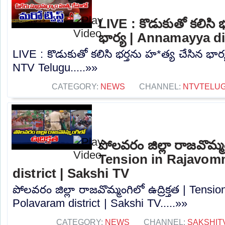
LIVE : కొడుకుతో కలిసి 
భార్య | Annamayya di
LIVE : కొడుకుతో కలిసి భర్తను హ*త్య చేసిన భార
NTV Telugu.....»»
CATEGORY:
NEWS
CHANNEL:
NTVTELU
పోలవరం జిల్లా రాజవొమ్మంగ
Tension in Rajavom
district | Sakshi TV
పోలవరం జిల్లా రాజవొమ్మంగిలో ఉద్రిక్తత | Tens
Polavaram district | Sakshi TV.....»»
CATEGORY:
NEWS
CHANNEL:
SAKSHIT