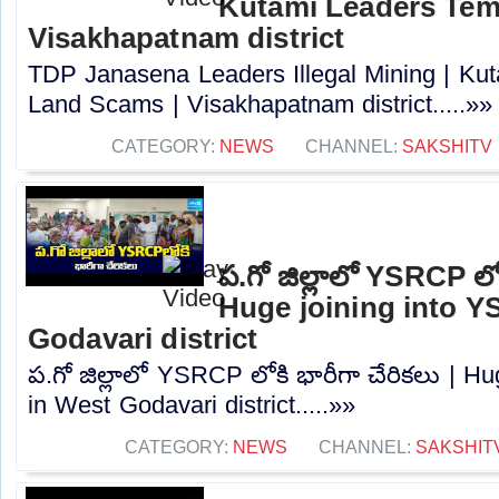
Kutami Leaders Tem
Visakhapatnam district
TDP Janasena Leaders Illegal Mining | Ku
Land Scams | Visakhapatnam district.....»»
CATEGORY:
NEWS
CHANNEL:
SAKSHITV
ప.గో జిల్లాలో YSRCP లోక
Huge joining into 
Godavari district
ప.గో జిల్లాలో YSRCP లోకి భారీగా చేరికలు | 
in West Godavari district.....»»
CATEGORY:
NEWS
CHANNEL:
SAKSHIT