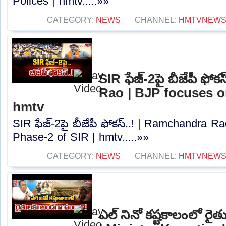
Polices | hmtv.....»»
CATEGORY:
NEWS
CHANNEL:
HMTVNEW
SIR ఫేజ్-2పై బీజేపీ ఫో
Rao | BJP focuses o
hmtv
SIR ఫేజ్-2పై బీజేపీ ఫోకస్..! | Ramchandra R
Phase-2 of SIR | hmtv.....»»
CATEGORY:
NEWS
CHANNEL:
HMTVNEW
ఎల్ నినో కష్టకాలంలో ర