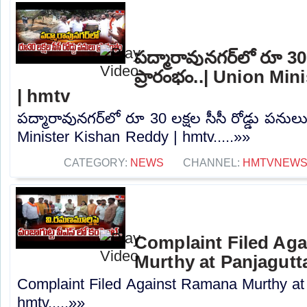
పద్మారావునగర్‌లో రూ 30 
ప్రారంభం..| Union Mi
| hmtv
పద్మారావునగర్‌లో రూ 30 లక్షల సీసీ రోడ్డు పనులు
Minister Kishan Reddy | hmtv.....»»
CATEGORY:
NEWS
CHANNEL:
HMTVNEW
Complaint Filed Ag
Murthy at Panjagutta
Complaint Filed Against Ramana Murthy at 
hmtv.....»»