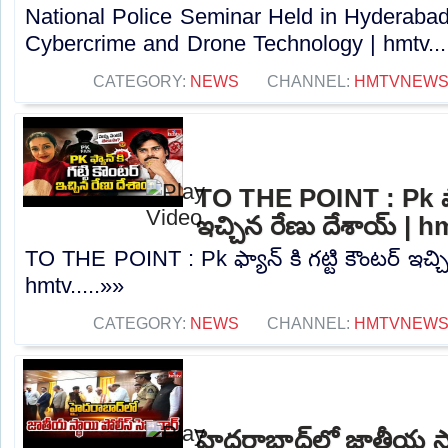
National Police Seminar Held in Hyderaba
Cybercrime and Drone Technology | hmtv...
CATEGORY:
NEWS
CHANNEL:
HMTVNEW
TO THE POINT : Pk ఫ్యాన
ఇచ్చిన రేణు దేశాయ్ | h
TO THE POINT : Pk ఫ్యాన్ కి గట్టి కౌంటర్ ఇచ్చ
hmtv.....»»
CATEGORY:
NEWS
CHANNEL:
HMTVNEW
హైదరాబాద్‌లో జాతీయ స్థ