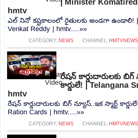
| Minister Komatire
hmtv
ఎల్ నినో కష్టకాలంలో రైతులకు అండగా ఉండాలి! 
Venkat Reddy | hmtv.....»»
CATEGORY:
NEWS
CHANNEL:
HMTVNEW
రేషన్ కార్డుదారులకు బిగ్ న
కార్డులే! | Telangana
hmtv
రేషన్ కార్డుదారులకు బిగ్ న్యూస్..ఇక స్మార్ట్ కార్
Ration Cards | hmtv.....»»
CATEGORY:
NEWS
CHANNEL:
HMTVNEW