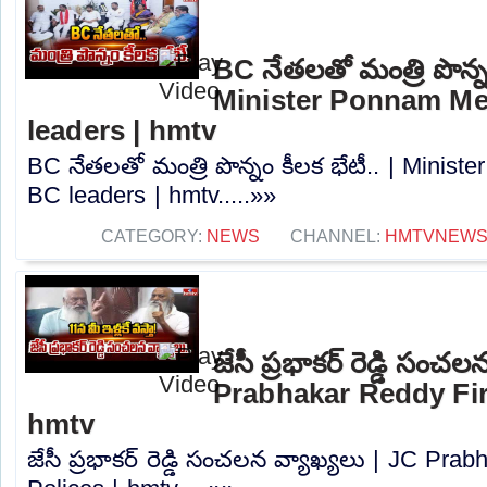
BC నేతలతో మంత్రి పొన్నం
Minister Ponnam Me
leaders | hmtv
BC నేతలతో మంత్రి పొన్నం కీలక భేటీ.. | Minis
BC leaders | hmtv.....»»
CATEGORY:
NEWS
CHANNEL:
HMTVNEW
జేసీ ప్రభాకర్ రెడ్డి సంచ
Prabhakar Reddy Fire
hmtv
జేసీ ప్రభాకర్ రెడ్డి సంచలన వ్యాఖ్యలు | JC Pra