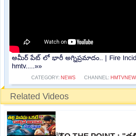
అమీర్ పేట్ లో భారీ అగ్నిప్రమాదం.. | Fire Inc
hmtv.....»»
CATEGORY:
NEWS
CHANNEL:
HMTVNEW
Related Videos
TO THE POINT : "తల్ల