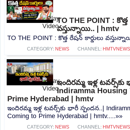
TO THE POINT : కొత్త ర
వస్తున్నాయి.. | hmtv
TO THE POINT : కొత్త రేషన్ కార్డులు వస్తున్నాయ
CATEGORY:
NEWS
CHANNEL:
HMTVNEW
ఇందిరమ్మ ఇళ్ల టవర్స్‌కు 
Indiramma Housing
Prime Hyderabad | hmtv
ఇందిరమ్మ ఇళ్ల టవర్స్‌కు భారీ స్పందన..| Indi
Coming to Prime Hyderabad | hmtv.....»»
CATEGORY:
NEWS
CHANNEL:
HMTVNEW