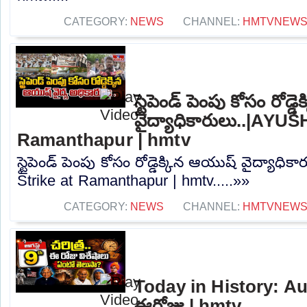
CATEGORY:
NEWS
CHANNEL:
HMTVNEW
స్టైపెండ్ పెంపు కోసం రోడ్
వైద్యాధికారులు..|AYUS
Ramanthapur | hmtv
స్టైపెండ్ పెంపు కోసం రోడ్డెక్కిన ఆయుష్ వైద్యాధ
Strike at Ramanthapur | hmtv.....»»
CATEGORY:
NEWS
CHANNEL:
HMTVNEW
Today in History: Aug
ఈరోజు | hmtv