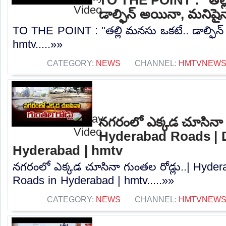
డాల్ఫిన్ అయినా, మనిషై
TO THE POINT : "తల్లి మనసు ఒకటే.. డాల్ఫిన్
hmtv.....»»
CATEGORY:
NEWS
CHANNEL:
HMTVNEW
నగరంలో ఎక్కడ చూసినా గ
Hyderabad Roads | 
Hyderabad | hmtv
నగరంలో ఎక్కడ చూసినా గుంతల రోడ్లు..| Hyd
Roads in Hyderabad | hmtv.....»»
CATEGORY:
NEWS
CHANNEL:
HMTVNEW