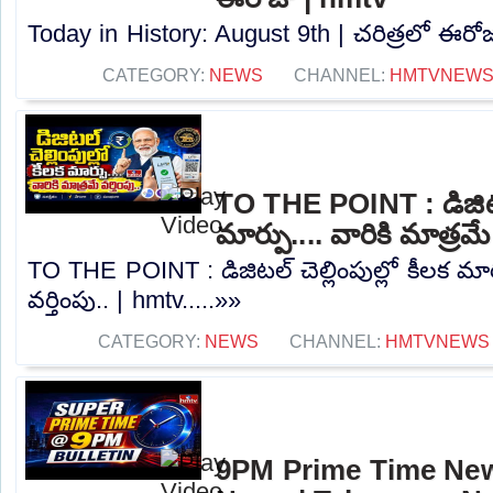
Today in History: August 9th | చరిత్రలో ఈరోజు
CATEGORY:
NEWS
CHANNEL:
HMTVNEW
TO THE POINT : డిజిటల్ 
మార్పు.... వారికి మాత్రమే
TO THE POINT : డిజిటల్ చెల్లింపుల్లో కీలక మార్
వర్తింపు.. | hmtv.....»»
CATEGORY:
NEWS
CHANNEL:
HMTVNEWS
9PM Prime Time News