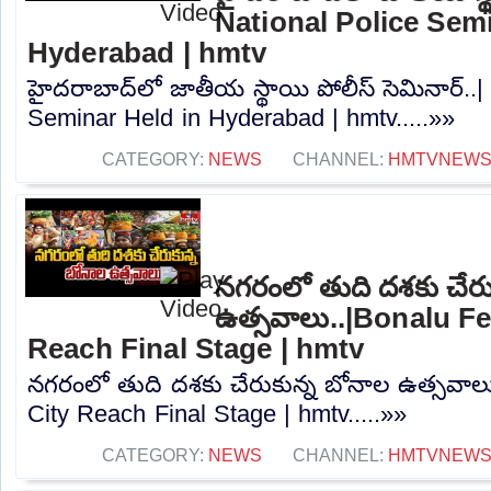
National Police Semi
Hyderabad | hmtv
హైదరాబాద్‌లో జాతీయ స్థాయి పోలీస్ సెమినార్..|
Seminar Held in Hyderabad | hmtv.....»»
CATEGORY:
NEWS
CHANNEL:
HMTVNEW
నగరంలో తుది దశకు చేరు
ఉత్సవాలు..|Bonalu Fes
Reach Final Stage | hmtv
నగరంలో తుది దశకు చేరుకున్న బోనాల ఉత్సవాలు.
City Reach Final Stage | hmtv.....»»
CATEGORY:
NEWS
CHANNEL:
HMTVNEW