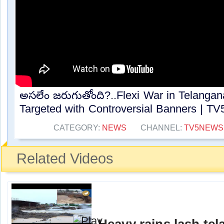
అసలేం జరుగుతోంది?..Flexi War in Telanga
Targeted with Controversial Banners | TV5
CATEGORY:
NEWS
CHANNEL:
TV5NEWS
Related Videos
Heavy rains lash te