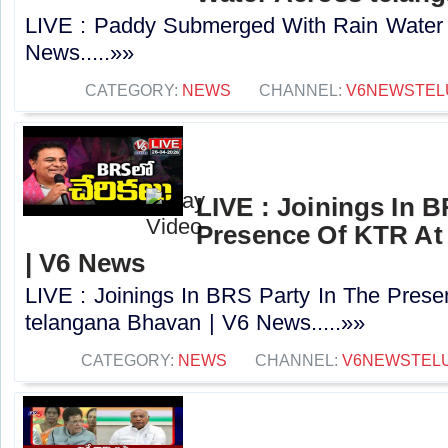
LIVE : Paddy Submerged With Rain Water 
News.....»»
CATEGORY:
NEWS
CHANNEL:
V6NEWSTEL
LIVE : Joinings In B
Presence Of KTR At
| V6 News
LIVE : Joinings In BRS Party In The Pres
telangana Bhavan | V6 News.....»»
CATEGORY:
NEWS
CHANNEL:
V6NEWSTEL