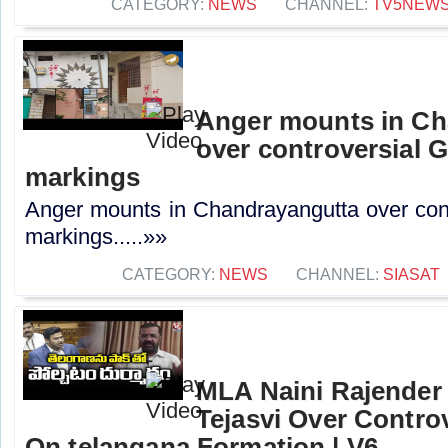
CATEGORY:
NEWS
CHANNEL:
TV5NEW
Anger mounts in Ch
over controversial
markings
Anger mounts in Chandrayangutta over co
markings.....»»
CATEGORY:
NEWS
CHANNEL:
SIASAT
MLA Naini Rajende
Tejasvi Over Contr
On telangana Formation | V6