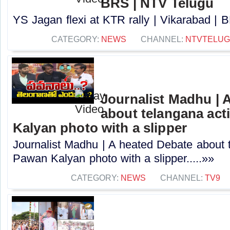
BRS | NTV Telugu
YS Jagan flexi at KTR rally | Vikarabad | 
CATEGORY:
NEWS
CHANNEL:
NTVTELU
Journalist Madhu | 
about telangana acti
Kalyan photo with a slipper
Journalist Madhu | A heated Debate about t
Pawan Kalyan photo with a slipper.....»»
CATEGORY:
NEWS
CHANNEL:
TV9