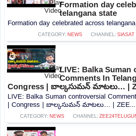
Formation day celeb
telangana state
Formation day celebrated across telangana s
CATEGORY:
NEWS
CHANNEL:
SIASAT
LIVE: Balka Suman c
Comments In Telang
Congress | బాల్కసుమన్‌ మాటలు… | 
LIVE: Balka Suman controversial Comment
| Congress | బాల్కసుమన్‌ మాటలు… | ZEE...
CATEGORY:
NEWS
CHANNEL:
ZEE24TELUGU