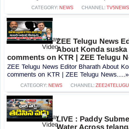
CATEGORY:
NEWS
CHANNEL:
TV5NEW
ZEE Telugu News Ed
About Konda suska 
comments on KTR | ZEE Telugu 
ZEE Telugu News Editor Bharath About Kon
comments on KTR | ZEE Telugu News.....»
CATEGORY:
NEWS
CHANNEL:
ZEE24TELUG
LIVE : Paddy Subme
Water Across telang