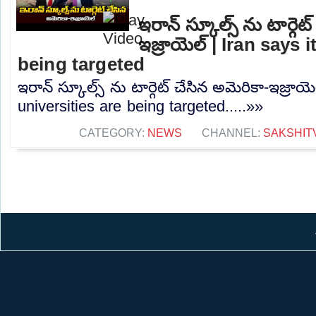
ఇరాన్ స్కూల్స్ ను టార్గెట
ఇజ్రాయెల్ | Iran says 
being targeted
ఇరాన్ స్కూల్స్ ను టార్గెట్ చేసిన అమెరికా-ఇజ్రాయె
universities are being targeted.....»»
CATEGORY:
NEWS
CHANNEL:
SAKSHIT