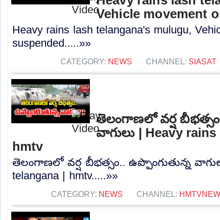
Vehicle movement 
Heavy rains lash telangana's mulugu, Veh
suspended.....»»
CATEGORY:
NEWS
CHANNEL:
SIASAT
తెలంగాణలో వర్ష బీభత్సం
వాగులు | Heavy rains 
hmtv
తెలంగాణలో వర్ష బీభత్సం.. ఉప్పొంగుతున్న వాగు
telangana | hmtv.....»»
CATEGORY:
NEWS
CHANNEL:
HMTVNE