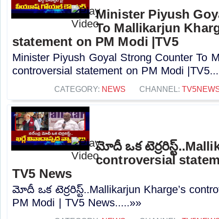
Minister Piyush Goy
To Mallikarjun Kharg
statement on PM Modi |TV5
Minister Piyush Goyal Strong Counter To Ma
controversial statement on PM Modi |TV5...
CATEGORY:
NEWS
CHANNEL:
TV5NEW
మోదీ ఒక టెర్రరిస్ట్..Ma
controversial state
TV5 News
మోదీ ఒక టెర్రరిస్ట్..Mallikarjun Kharge’s cont
PM Modi | TV5 News.....»»