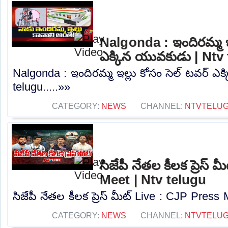
Nalgonda : ఇందిరమ్మ ఇల
ఎక్కిన యువకుడు | Ntv
Nalgonda : ఇందిరమ్మ ఇల్లు కోసం సెల్ టవర్ ఎ
telugu.....»»
CATEGORY:
NEWS
CHANNEL:
NTVTELU
సిజేపీ నేతల కీలక ప్రెస్
Meet | Ntv telugu
సిజేపీ నేతల కీలక ప్రెస్ మీట్ Live : CJP Press 
CATEGORY:
NEWS
CHANNEL:
NTVTELU