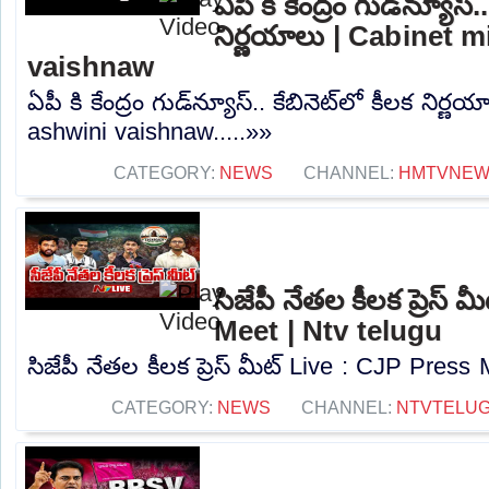
ఏపీ కి కేంద్రం గుడ్‌న్యూస్.
నిర్ణయాలు | Cabinet m
vaishnaw
ఏపీ కి కేంద్రం గుడ్‌న్యూస్.. కేబినెట్‌లో కీలక నిర
ashwini vaishnaw.....»»
CATEGORY:
NEWS
CHANNEL:
HMTVNE
సిజేపీ నేతల కీలక ప్రెస్
Meet | Ntv telugu
సిజేపీ నేతల కీలక ప్రెస్ మీట్ Live : CJP Press 
CATEGORY:
NEWS
CHANNEL:
NTVTELU