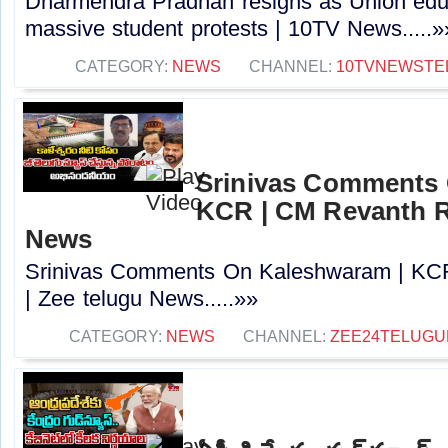
Dharmendra Pradhan resigns as Union educ
massive student protests | 10TV News.....»
CATEGORY:
NEWS
CHANNEL:
10TVNEWSTE
Srinivas Comments 
KCR | CM Revanth R
News
Srinivas Comments On Kaleshwaram | KC
| Zee telugu News.....»»
CATEGORY:
NEWS
CHANNEL:
ZEE24TELUG