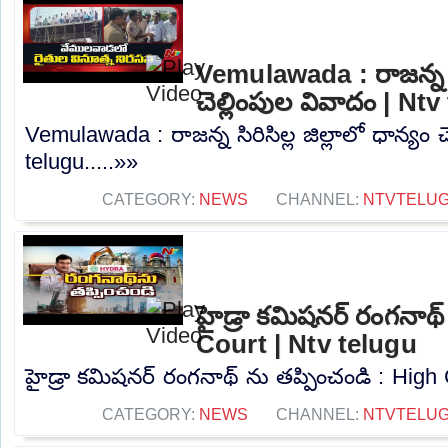
Vemulawada : రాజన్న సిర
చెల్లింపుల వివాదం | Nt
Vemulawada : రాజన్న సిరిసిల్ల జిల్లాలో ధాన్యం 
telugu.....»»
CATEGORY:
NEWS
CHANNEL:
NTVTELU
హైడ్రా కమిషనర్ రంగనాథ్
Court | Ntv telugu
హైడ్రా కమిషనర్ రంగనాథ్ ను తప్పించండి : High C
CATEGORY:
NEWS
CHANNEL:
NTVTELU