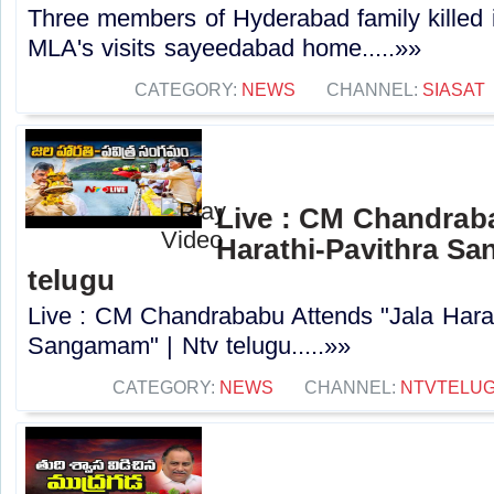
Three members of Hyderabad family killed i
MLA's visits sayeedabad home.....»»
CATEGORY:
NEWS
CHANNEL:
SIASAT
Live : CM Chandrab
Harathi-Pavithra Sa
telugu
Live : CM Chandrababu Attends "Jala Harat
Sangamam" | Ntv telugu.....»»
CATEGORY:
NEWS
CHANNEL:
NTVTELU