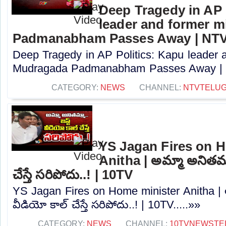
Deep Tragedy in AP 
leader and former m
Padmanabham Passes Away | NT
Deep Tragedy in AP Politics: Kapu leader a
Mudragada Padmanabham Passes Away | N
CATEGORY:
NEWS
CHANNEL:
NTVTELU
YS Jagan Fires on 
Anitha | అమ్మా అనితమ్మా
చేస్తే సరిపోదు..! | 10TV
YS Jagan Fires on Home minister Anitha | అమ
వీడియో కాల్ చేస్తే సరిపోదు..! | 10TV.....»»
CATEGORY:
NEWS
CHANNEL:
10TVNEWSTE