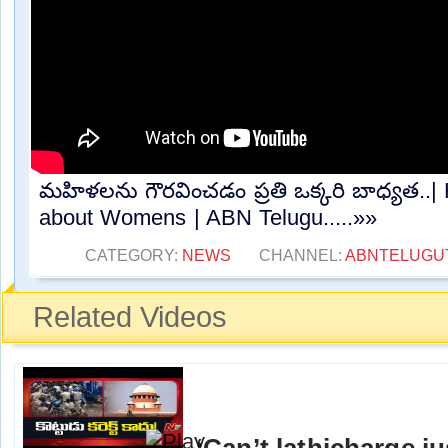
మహిళలను గౌరవించడం ప్రతి ఒక్కరి బాధ్యత..|
about Womens | ABN Telugu.....»»
CATEGORY:
NEWS
CHANNEL:
ABNTELUGU
Related Videos
‘Can’t lathicharge j