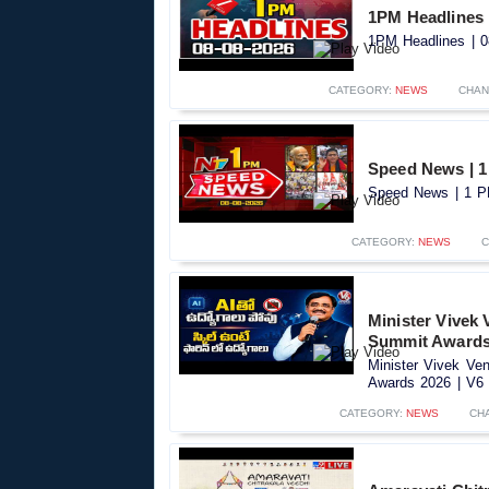
1PM Headlines |
1PM Headlines | 0
CATEGORY:
NEWS
CHAN
Speed News | 1
Speed News | 1 PM
CATEGORY:
NEWS
C
Minister Vivek 
Summit Awards
Minister Vivek Ve
Awards 2026 | V6 
CATEGORY:
NEWS
CH