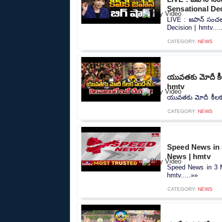
Sensational Dec
LIVE : జపాన్ సంచలన
Decision | hmtv....
CATEGORY:
NEWS
యువతకు మోదీ కీల
hmtv
యువతకు మోదీ కీలక స
CATEGORY:
NEWS
Speed News in 3
News | hmtv
Speed News in 3 M
hmtv.....»»
CATEGORY:
NEWS