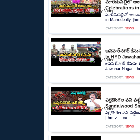
మారేడుపల్లిలో అ
Celebrations in
మారేడుపల్లిలో అంబర
in Marredpally |hmt
CATEGORY:
NEWS
జవహర్‌నగర్ కేసున
In HYD Jawahar
జవహర్‌నగర్ కేసును 
Jawahar Nagar | hm
CATEGORY:
NEWS
ఎర్రదొంగల పని పట్
Sandalwood Sm
ఎర్రదొంగల పని పట్టే
| hmtv.....»»
CATEGORY:
NEWS