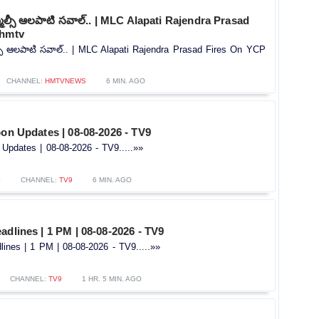
ఎమ్మెల్సీ ఆలపాటి సవాల్.. | MLC Alapati Rajendra Prasad
 hmtv
మెల్సీ ఆలపాటి సవాల్.. | MLC Alapati Rajendra Prasad Fires On YCP
CHANNEL:
HMTVNEWS
6 MIN. AGO
oon Updates | 08-08-2026 - TV9
 Updates | 08-08-2026 - TV9.....»»
S
CHANNEL:
TV9
6 MIN. AGO
adlines | 1 PM | 08-08-2026 - TV9
ines | 1 PM | 08-08-2026 - TV9.....»»
CHANNEL:
TV9
1 HR. 5 MIN. AGO