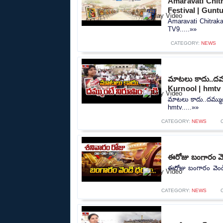
Amaravati Chitr
Festival | Guntu
Amaravati Chitraka
TV9.....»»
CATEGORY:
NEWS
మాటలు కాదు..దమ్
Kurnool | hmtv
మాటలు కాదు..దమ్ముం
hmtv.....»»
CATEGORY:
NEWS
ఈరోజు బంగారం వె
ఈరోజు బంగారం వెండి
CATEGORY:
NEWS