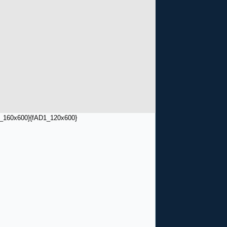
_160x600}
{fAD1_120x600}