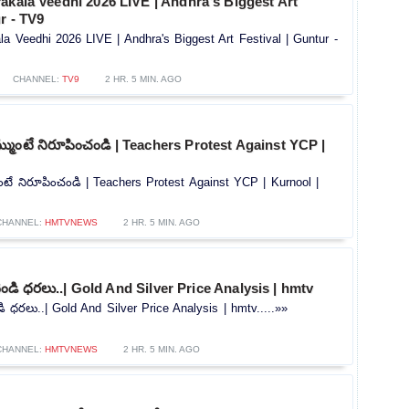
akala Veedhi 2026 LIVE | Andhra's Biggest Art
r - TV9
la Veedhi 2026 LIVE | Andhra's Biggest Art Festival | Guntur -
CHANNEL:
TV9
2 HR. 5 MIN. AGO
ముంటే నిరూపించండి | Teachers Protest Against YCP |
టే నిరూపించండి | Teachers Protest Against YCP | Kurnool |
CHANNEL:
HMTVNEWS
2 HR. 5 MIN. AGO
ండి ధరలు..| Gold And Silver Price Analysis | hmtv
 ధరలు..| Gold And Silver Price Analysis | hmtv.....»»
CHANNEL:
HMTVNEWS
2 HR. 5 MIN. AGO