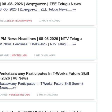
 08 -08- 2026 | ముఖ్యాంశాలు | ZEE Telugu News
8 -08- 2026 | ముఖ్యాంశాలు | ZEE Telugu News.....»»
NEL:
ZEE24TELUGUNEWS
1 HR. 5 MIN. AGO
 PM News Headlines | 08-08-2026 | NTV Telugu
 News Headlines | 08-08-2026 | NTV Telugu.....»»
HANNEL:
NTVTELUGU
1 HR. 5 MIN. AGO
Venkataswamy Participates In T-Works Future Skill
 2026 | V6 News
nkataswamy Participates In T-Works Future Skill Summit
News.....»»
ANNEL:
V6NEWSTELUGU
1 HR. 5 MIN. AGO