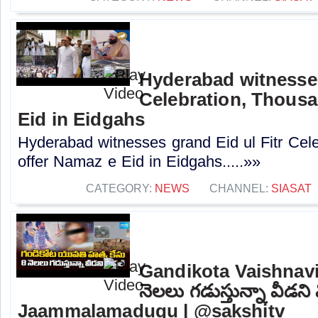
Hyderabad witnesses
Celebration, Thousa
Eid in Eidgahs
Hyderabad witnesses grand Eid ul Fitr Cel
offer Namaz e Eid in Eidgahs.....»»
CATEGORY:
NEWS
CHANNEL:
SIASAT
Gandikota Vaishnavi
నెలలు గడుస్తున్నా వీడని మి
Jaammalamadugu | @sakshitv