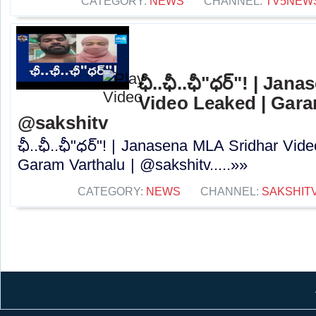
CATEGORY:
NEWS
CHANNEL:
TV5NEW
ఛీ..ఛీ..ఛీ"ధర్"! | Ja
Video Leaked | Gara
@sakshitv
ఛీ..ఛీ..ఛీ"ధర్"! | Janasena MLA Sridhar Vi
Garam Varthalu | @sakshitv.....»»
CATEGORY:
NEWS
CHANNEL:
SAKSHIT