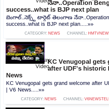
నేనా..Operation Ben
success..what is BJP next plan
బెంగాల్..నెక్స్ట్ టార్గెట్ తెలంగాణ నేనా..Opera
success..what is BJP next plan.....»»
CATEGORY:
NEWS
CHANNEL:
HMTVNEW
KC Venugopal gets
after UDF's historic 
News
KC Venugopal gets grand welcome after UDF
| V6 News.....»»
CATEGORY:
NEWS
CHANNEL:
V6NEWSTEL