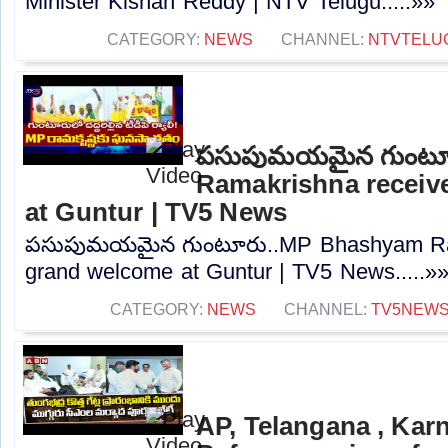
Minister Kishan Reddy | NTV Telugu.....»»
CATEGORY:
NEWS
CHANNEL:
NTVTELU
పసుపుమయమైన గుంటూ
Ramakrishna receiv
at Guntur | TV5 News
పసుపుమయమైన గుంటూరు..MP Bhashyam Ram
grand welcome at Guntur | TV5 News.....»
CATEGORY:
NEWS
CHANNEL:
TV5NEW
AP, Telangana , Kar