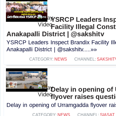
YSRCP Leaders Insp
Facility Illegal Cons
Anakapalli District | @sakshitv
YSRCP Leaders Inspect Brandix Facility Ill
Anakapalli District | @sakshitv.....»»
CATEGORY:
NEWS
CHANNEL:
SAKSHIT
Delay in opening o
flyover raises quest
Delay in opening of Urramgadda flyover rais
CATEGORY:
NEWS
CHANNEL:
SIASAT