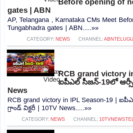
Before opening of 
gates | ABN
AP, Telangana , Karnataka CMs Meet Befo
Tungabhadra gates | ABN.....»»
CATEGORY:
NEWS
CHANNEL:
ABNTELUG
RCB grand victory i
ఐపీఎల్ సీజన్-19లో ఆర్సీబీ
News
RCB grand victory in IPL Season-19 | ఐపీఎల
గ్రాండ్ విక్టరీ | 10TV News.....»»
CATEGORY:
NEWS
CHANNEL:
10TVNEWSTE