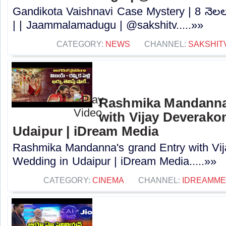
Gandikota Vaishnavi Case Mystery | 8 నెలలు గ
| | Jaammalamadugu | @sakshitv.....»»
CATEGORY:
NEWS
CHANNEL:
SAKSHIT
Rashmika Mandanna'
with Vijay Deverako
Udaipur | iDream Media
Rashmika Mandanna's grand Entry with Vi
Wedding in Udaipur | iDream Media.....»»
CATEGORY:
CINEMA
CHANNEL:
IDREAMME