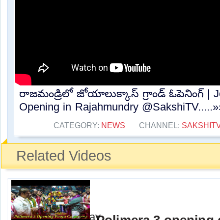
రాజమండ్రిలో జోయాలుక్కాస్ గ్రాండ్ ఓపెనింగ్ 
Opening in Rajahmundry @SakshiTV.....»
CATEGORY:
NEWS
CHANNEL:
SAKSHIT
Related Videos
Polimera 3 opening 