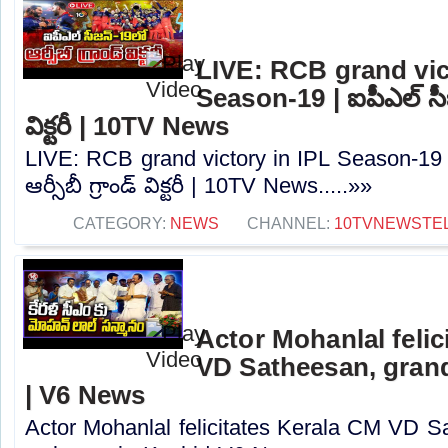
LIVE: RCB grand vic
Season-19 | ఐపీఎల్ సీజన
విక్టరీ | 10TV News
LIVE: RCB grand victory in IPL Season-19 
ఆర్సీబీ గ్రాండ్ విక్టరీ | 10TV News.....»»
CATEGORY:
NEWS
CHANNEL:
10TVNEWSTE
Actor Mohanlal felic
VD Satheesan, gran
| V6 News
Actor Mohanlal felicitates Kerala CM VD S