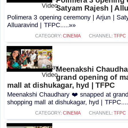
Satyam Rajesh | All
Polimera 3 opening ceremony | Arjun | Sat
Alluaravind | TFPC.....»»
CATEGORY:
CINEMA
CHANNEL:
TFPC
Meenakshi Chaudhar
grand opening of m
mall at dishukagar, hyd | TFPC
Meenakshi Chaudhary ❤️ snapped at grand
shopping mall at dishukagar, hyd | TFPC...
CATEGORY:
CINEMA
CHANNEL:
TFPC