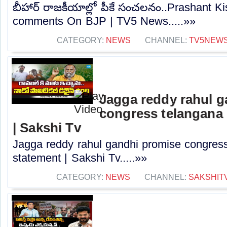
బీహార్ రాజకీయాల్లో పీకే సంచలనం..Prashant K
comments On BJP | TV5 News.....»»
CATEGORY:
NEWS
CHANNEL:
TV5NEW
Jagga reddy rahul 
congress telangana 
| Sakshi Tv
Jagga reddy rahul gandhi promise congress 
statement | Sakshi Tv.....»»
CATEGORY:
NEWS
CHANNEL:
SAKSHIT