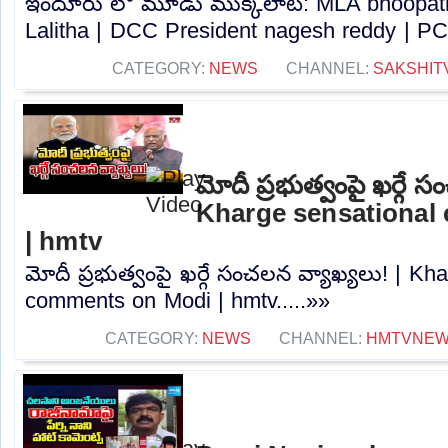
ఇందూరు లో మూడు ముక్కలాట: MLA bhoopath
Lalitha | DCC President nagesh reddy | PC.
CATEGORY:
NEWS
CHANNEL:
SAKSHIT
మోదీ ప్రభుత్వంపై ఖర్గే 
Kharge sensational
| hmtv
మోదీ ప్రభుత్వంపై ఖర్గే సంచలన వ్యాఖ్యలు! | Kh
comments on Modi | hmtv.....»»
CATEGORY:
NEWS
CHANNEL:
HMTVNE