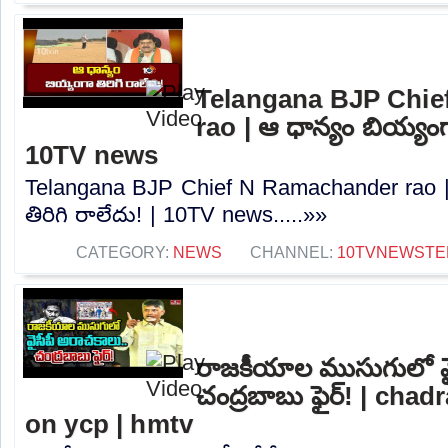
Telangana BJP Chi
rao | ఆ ధాన్యం బియ్యంగా
10TV news
Telangana BJP Chief N Ramachander rao |
తిరిగి రాలేదు! | 10TV news.....»»
CATEGORY:
NEWS
CHANNEL:
10TVNEWSTE
రాజకీయాల ముసుగులో వై
చంద్రబాబు ఫైర్! | ch
on ycp | hmtv