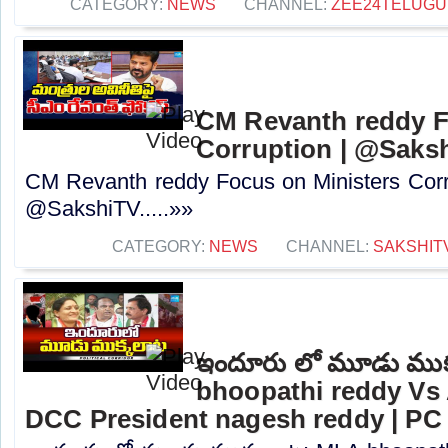
CATEGORY:
NEWS
CHANNEL:
ZEE24TELUG
CM Revanth reddy F
Corruption | @Saks
CM Revanth reddy Focus on Ministers Corr
@SakshiTV.....»»
CATEGORY:
NEWS
CHANNEL:
SAKSHIT
ఇందూరు లో మూడు ముక
bhoopathi reddy Vs A
DCC President nagesh reddy | PC