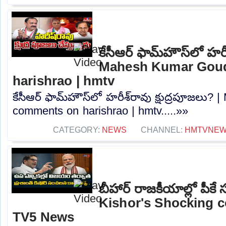
కేసీఆర్ ఫామ్‌హౌస్‌లో హరీ
Mahesh Kumar Gou
harishrao | hmtv
కేసీఆర్ ఫామ్‌హౌస్‌లో హరీశ్‌రావు క్షుద్రపూజల
comments on harishrao | hmtv.....»»
CATEGORY:
NEWS
CHANNEL:
HMTVNE
బీహార్ రాజకీయాల్లో పీ
Kishor's Shocking 
TV5 News