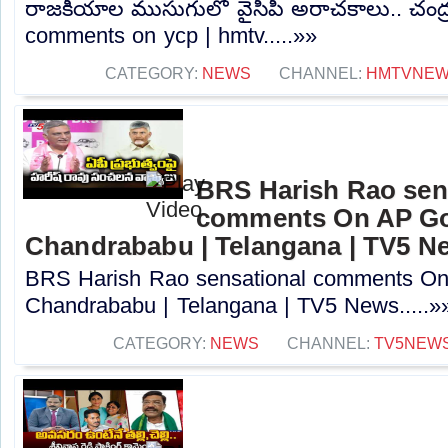
రాజకీయాల ముసుగులో వైసీపీ అరాచకాలు.. చంద్ర
comments on ycp | hmtv.....»»
CATEGORY:
NEWS
CHANNEL:
HMTVNE
BRS Harish Rao sen
comments On AP Go
Chandrababu | Telangana | TV5 N
BRS Harish Rao sensational comments O
Chandrababu | Telangana | TV5 News.....»
CATEGORY:
NEWS
CHANNEL:
TV5NEW