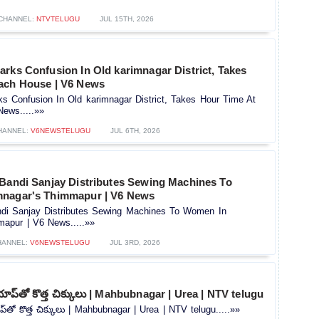
CHANNEL:
NTVTELUGU
JUL 15TH, 2026
rks Confusion In Old karimnagar District, Takes
ach House | V6 News
s Confusion In Old karimnagar District, Takes Hour Time At
ews.....»»
HANNEL:
V6NEWSTELUGU
JUL 6TH, 2026
 Bandi Sanjay Distributes Sewing Machines To
mnagar's Thimmapur | V6 News
ndi Sanjay Distributes Sewing Machines To Women In
mapur | V6 News.....»»
HANNEL:
V6NEWSTELUGU
JUL 3RD, 2026
్ యాప్‌తో కొత్త చిక్కులు | Mahbubnagar | Urea | NTV telugu
ాప్‌తో కొత్త చిక్కులు | Mahbubnagar | Urea | NTV telugu.....»»