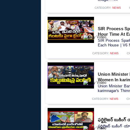
CATEGORY:
NEWS
SIR Process Spa
Hour Time At E
SIR Process Spark
Each House | V6 N
CATEGORY:
NEWS
C
Union Minister
Women In kari
Union Minister Ba
karimnagar's Thim
CATEGORY:
NEWS
C
ఫర్టిలైజర్ బుకింగ
ఫర్టిలైజర్ బుకింగ్ య