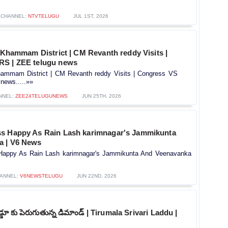
CHANNEL:
NTVTELUGU
JUL 1ST, 2026
n Khammam District | CM Revanth reddy Visits |
RS | ZEE telugu news
Khammam District | CM Revanth reddy Visits | Congress VS
news.....»»
NNEL:
ZEE24TELUGUNEWS
JUN 25TH, 2026
s Happy As Rain Lash karimnagar's Jammikunta
a | V6 News
Happy As Rain Lash karimnagar's Jammikunta And Veenavanka
ANNEL:
V6NEWSTELUGU
JUN 22ND, 2026
డ్డూ కు పెరుగుతున్న డిమాండ్ | Tirumala Srivari Laddu |