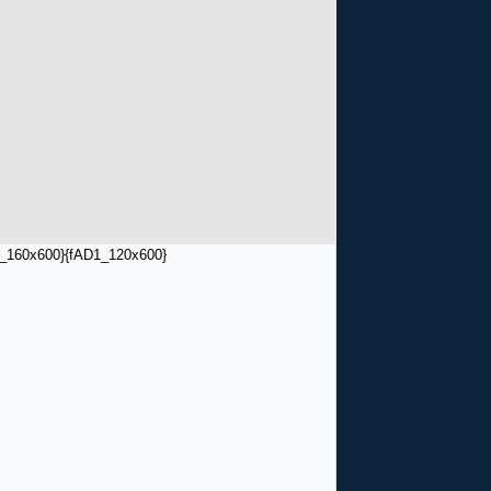
_160x600}
{fAD1_120x600}