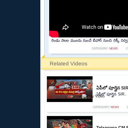
రెండు నెలల ముందు నుంచే బీహార్ నుంచి రెక్కీ ని
CATEGORY:
NEWS
C
Related Videos
ఏపీలో పూర్తైన SIR
ఏపీలో పూర్తైన SIR.. 
CATEGORY:
NEWS
Telangana CM R