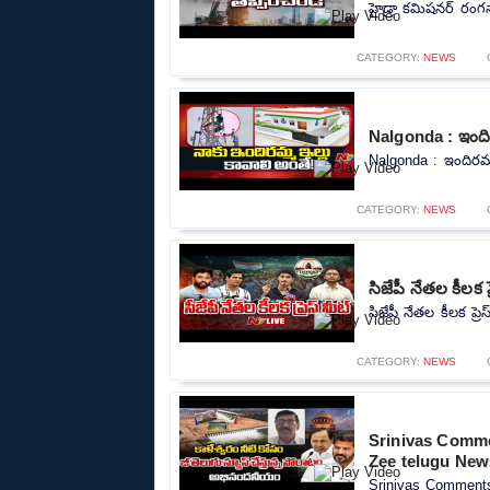
హైడ్రా కమిషనర్ రంగన
CATEGORY:
NEWS
Nalgonda : ఇందిర
Nalgonda : ఇందిరమ్మ
CATEGORY:
NEWS
సిజేపీ నేతల కీలక 
సిజేపీ నేతల కీలక ప్
CATEGORY:
NEWS
Srinivas Comm
Zee telugu New
Srinivas Comment