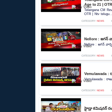
Age to 21 | OTR
Telangana CM Reva
OTR | Ntv telugu..
CATEGORY:
NEWS
Nellore : జగన్ వా
Nellore : జగన్ వార్న
CATEGORY:
NEWS
Vemulawada : రాజన
Vemulawada : రాజన్న 
CATEGORY:
NEWS
హైడ్రా కమిషనర్ ర