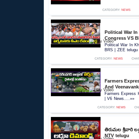
CATEGORY:
NEWS
Political War I
Congress VS B
Political War In 
BRS | ZEE telugu 
CATEGORY:
NEWS
CHA
Farmers Expres
And Veenavank
Farmers Express 
| V6 News.....»»
CATEGORY:
NEWS
CH
తిరుమల శ్రీవారి ల
NTV telugu