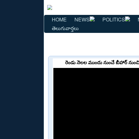
HOME
NEWS
POLITICS
తెలుగువార్తలు
రెండు నెలల ముందు నుంచే బీహార్ నుంచి