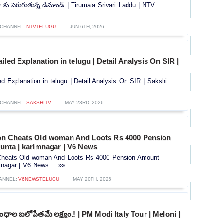
డూ కు పెరుగుతున్న డిమాండ్ | Tirumala Srivari Laddu | NTV
CHANNEL:
NTVTELUGU
JUN 6TH, 2026
iled Explanation in telugu | Detail Analysis On SIR |
d Explanation in telugu | Detail Analysis On SIR | Sakshi
CHANNEL:
SAKSHITV
MAY 23RD, 2026
n Cheats Old woman And Loots Rs 4000 Pension
nta | karimnagar | V6 News
heats Old woman And Loots Rs 4000 Pension Amount
nagar | V6 News.....»»
ANNEL:
V6NEWSTELUGU
MAY 20TH, 2026
ధాల బలోపేతమే లక్ష్యం.! | PM Modi Italy Tour | Meloni |