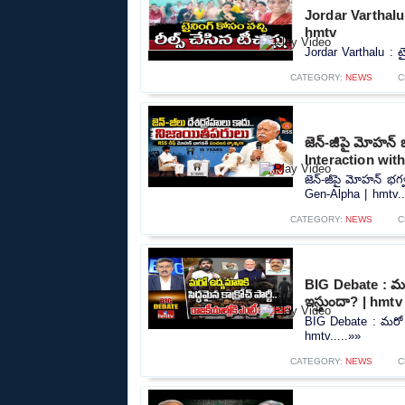
Jordar Varthalu : 
hmtv
Jordar Varthalu : ట్
CATEGORY:
NEWS
C
జెన్-జీపై మోహన్
Interaction wit
జెన్-జీపై మోహన్ భగ
Gen-Alpha | hmtv..
CATEGORY:
NEWS
C
BIG Debate : మరో ఉ
ఇస్తుందా? | hmtv
BIG Debate : మరో ఉద్య
hmtv.....»»
CATEGORY:
NEWS
C