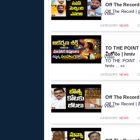
Off The Record |
Off The Record | ప్
CATEGORY:
NEWS
C
TO THE POINT : ఆ
మీకోసం | hmtv
TO THE POINT : ఆకర
hmtv.....»»
CATEGORY:
NEWS
C
Off The Record 
Off The Record | చ
CATEGORY:
NEWS
C