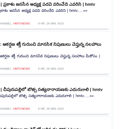
 ప్రకాశం జనసేన అధ్యక్ష పదవి వరించేది ఎవరిని | hmtv
రకాశం జనసేన అధ్యక్ష పదవి వరించేది ఎవరిని | hmtv.....»»
HANNEL:
HMTVNEWS
9 HR. 28 MIN. AGO
కర్షణ శక్తీ గురుంచి మానసిక నిపుణులు చెప్తున్న సలహాలు
్షణ శక్తీ గురుంచి మానసిక నిపుణులు చెప్తున్న సలహాలు మీకోసం |
HANNEL:
HMTVNEWS
9 HR. 28 MIN. AGO
| చీపురుపల్లిలో బొత్స సత్యనారాయణకు ఎదురుగాలి | hmtv
ీపురుపల్లిలో బొత్స సత్యనారాయణకు ఎదురుగాలి | hmtv.....»»
HANNEL:
HMTVNEWS
9 HR. 28 MIN. AGO