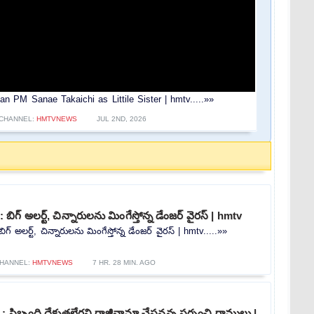
pan PM Sanae Takaichi as Littile Sister | hmtv.....»»
CHANNEL:
HMTVNEWS
JUL 2ND, 2026
గ్ అలర్ట్, చిన్నారులను మింగేస్తోన్న డేంజర్ వైరస్ | hmtv
అలర్ట్, చిన్నారులను మింగేస్తోన్న డేంజర్ వైరస్ | hmtv.....»»
HANNEL:
HMTVNEWS
7 HR. 28 MIN. AGO
: సిబ్బంది దేకుతలేరని రాజీనామా చేస్తనన్న సర్పంచి రాములు |