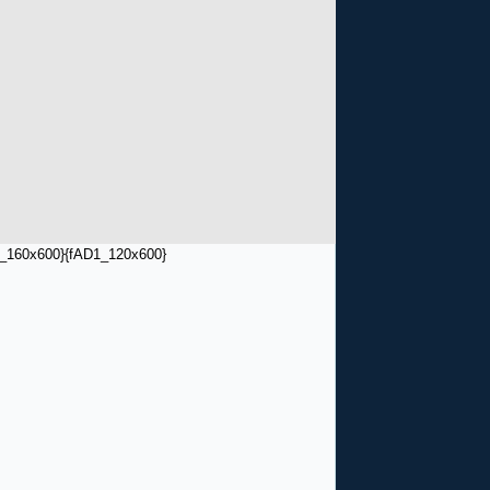
_160x600}
{fAD1_120x600}