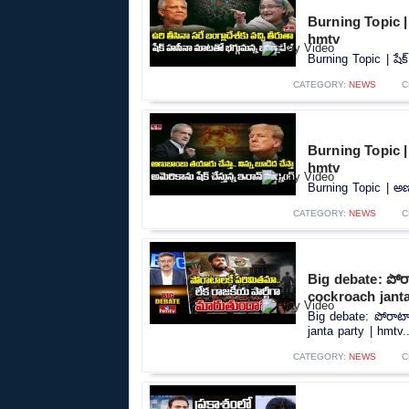
Burning Topic | 
hmtv
Burning Topic | షేక
CATEGORY:
NEWS
C
Burning Topic | 
hmtv
Burning Topic | అణు
CATEGORY:
NEWS
C
Big debate: పోర
cockroach janta
Big debate: పోరాటా
janta party | hmtv..
CATEGORY:
NEWS
C