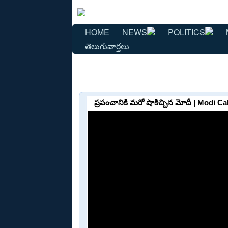
HOME
NEWS
POLITICS
తెలుగువార్తలు
ప్రపంచానికి మరో షాకిచ్చిన మోదీ | Modi C