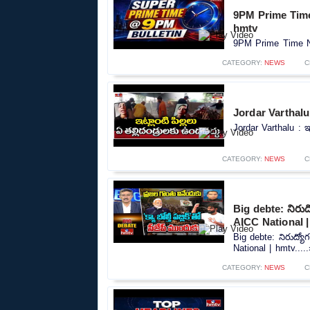
9PM Prime Time
hmtv
9PM Prime Time Ne
CATEGORY:
NEWS
C
Jordar Varthalu :
Jordar Varthalu : ఇట
CATEGORY:
NEWS
C
Big debte: నిరుద్య
AICC National 
Big debte: నిరుద్యోగ
National | hmtv....
CATEGORY:
NEWS
C