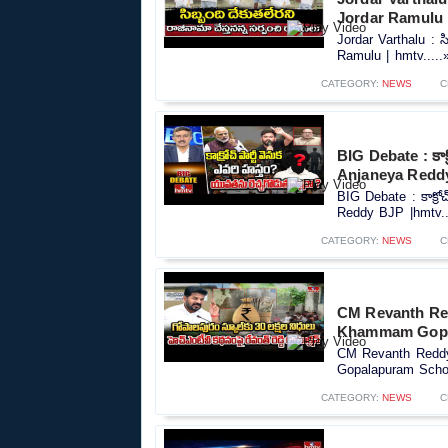
Jordar Ramulu 
Jordar Varthalu : స
Ramulu | hmtv.....
CATEGORY:
NEWS
C
BIG Debate : కాక్
Anjaneya Redd
BIG Debate : కాక్రో
Reddy BJP |hmtv..
CATEGORY:
NEWS
C
CM Revanth Red
Khammam Gopal
CM Revanth Reddy
Gopalapuram Schoo
CATEGORY:
NEWS
C