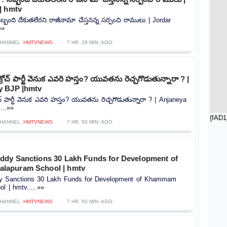
| hmtv
ిబ్బంది దేకుతలేరని రాజీనామా చేస్తనన్న సర్పంచి రాములు | Jordar
»»
HANNEL:
HMTVNEWS
7 HR. 28 MIN. AGO
రోచ్ పార్టీ వెనుక ఎవరి హస్తం? యువతను రెచ్చగొడుతున్నారా ? |
y BJP |hmtv
చ్ పార్టీ వెనుక ఎవరి హస్తం? యువతను రెచ్చగొడుతున్నారా ? | Anjaneya
...»»
{fAD1
HANNEL:
HMTVNEWS
7 HR. 50 MIN. AGO
dy Sanctions 30 Lakh Funds for Development of
apuram School | hmtv
 Sanctions 30 Lakh Funds for Development of Khammam
l | hmtv.....»»
HANNEL:
HMTVNEWS
7 HR. 50 MIN. AGO