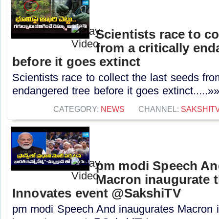
Scientists race to co
from a critically en
before it goes extinct
Scientists race to collect the last seeds from
endangered tree before it goes extinct.....»
CATEGORY:
NEWS
CHANNEL:
SAKSHIT
pm modi Speech An
Macron inaugurate t
Innovates event @SakshiTV
pm modi Speech And inaugurates Macron in