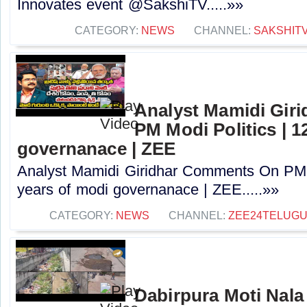
Innovates event @SakshiTV.....»»
CATEGORY:
NEWS
CHANNEL:
SAKSHIT
Analyst Mamidi Gir
PM Modi Politics | 1
governanace | ZEE
Analyst Mamidi Giridhar Comments On PM M
years of modi governanace | ZEE.....»»
CATEGORY:
NEWS
CHANNEL:
ZEE24TELUG
Dabirpura Moti Nala