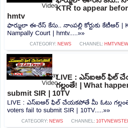
KTR to appear befor
hmtv
ఫార్ములా ఈ-రేస్ కేసు.. నాంపల్లి కోర్టుకు కేటీఆర్
Nampally Court | hmtv.....»»
CATEGORY:
NEWS
CHANNEL:
HMTVNE
LIVE : ఎస్‌ఐఆర్‌ ఫిల్‌
గల్లంతే! | What happen
submit SIR | 10TV
LIVE : ఎస్‌ఐఆర్‌ ఫిల్‌ చేయకపోతే మీ ఓటు గల్లం
voters fail to submit SIR | 10TV.....»»
CATEGORY:
NEWS
CHANNEL:
10TVNEWSTE