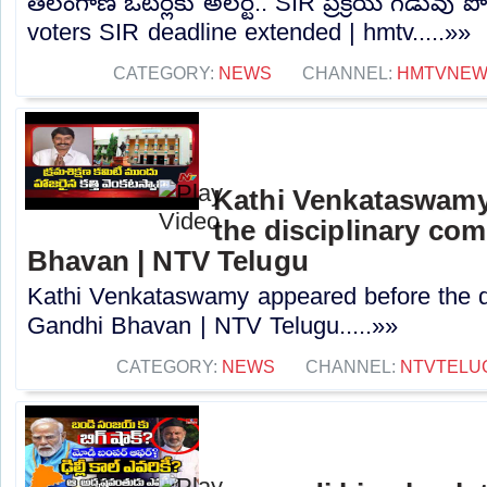
తెలంగాణ ఓటర్లకు అలర్ట్.. SIR ప్రక్రియ గడువు ప
voters SIR deadline extended | hmtv.....»»
CATEGORY:
NEWS
CHANNEL:
HMTVNE
Kathi Venkataswamy
the disciplinary co
Bhavan | NTV Telugu
Kathi Venkataswamy appeared before the di
Gandhi Bhavan | NTV Telugu.....»»
CATEGORY:
NEWS
CHANNEL:
NTVTELU