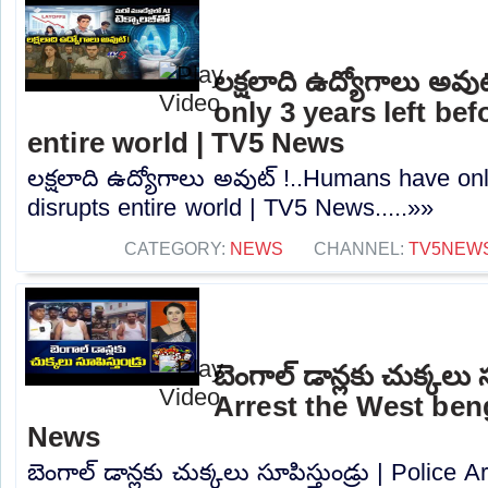
లక్షలాది ఉద్యోగాలు అవ
only 3 years left bef
entire world | TV5 News
లక్షలాది ఉద్యోగాలు అవుట్ !..Humans have onl
disrupts entire world | TV5 News.....»»
CATEGORY:
NEWS
CHANNEL:
TV5NEW
బెంగాల్ డాన్లకు చుక్కలు స
Arrest the West ben
News
బెంగాల్ డాన్లకు చుక్కలు సూపిస్తుండ్రు | Police