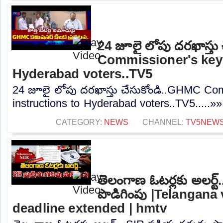
24 జూలై లోపు దరఖాస్తు
Commissioner's key 
Hyderabad voters..TV5
24 జూలై లోపు దరఖాస్తు చేసుకోండి..GHMC Co
instructions to Hyderabad voters..TV5.....»»
CATEGORY:
NEWS
CHANNEL:
TV5NEW
తెలంగాణ ఓటర్లకు అలర్ట్.
పొడిగింపు |Telangana
deadline extended | hmtv