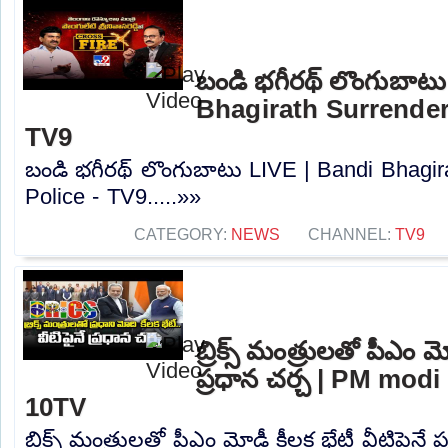
బండి భగీరథ్ లొంగుబాట
Bhagirath Surrender
TV9
బండి భగీరథ్ లొంగుబాటు LIVE | Bandi Bhagir
Police - TV9.....»»
CATEGORY:
NEWS
CHANNEL:
TV9
బ్రిక్స్ మంత్రులతో పీఎం మ
ప్రధాన చర్చ | PM mod
10TV
బ్రిక్స్ మంత్రులతో పీఎం మోడీ కీలక భేటీ వీటిపైనే