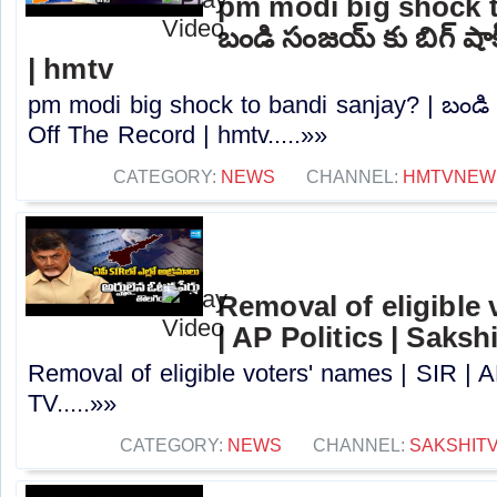
pm modi big shock t
బండి సంజయ్ కు బిగ్ షా
| hmtv
pm modi big shock to bandi sanjay? | బండి 
Off The Record | hmtv.....»»
CATEGORY:
NEWS
CHANNEL:
HMTVNEW
Removal of eligible 
| AP Politics | Saksh
Removal of eligible voters' names | SIR | A
TV.....»»
CATEGORY:
NEWS
CHANNEL:
SAKSHIT