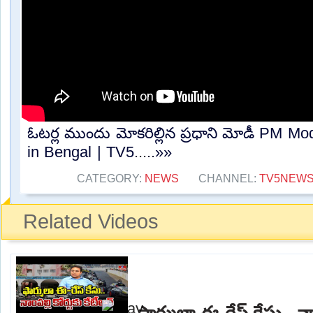
ఓటర్ల ముందు మోకరిల్లిన ప్రధాని మోడీ PM M
in Bengal | TV5.....»»
CATEGORY:
NEWS
CHANNEL:
TV5NEW
Related Videos
ఫార్ములా ఈ-రేస్ కేసు.. నాం