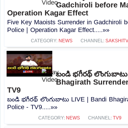
Gadchiroli before Ma
Operation Kagar Effect
Five Key Maoists Surrender in Gadchiroli 
Police | Operation Kagar Effect.....»»
CATEGORY:
NEWS
CHANNEL:
SAKSHIT
బండి భగీరథ్ లొంగుబాట
Bhagirath Surrender
TV9
బండి భగీరథ్ లొంగుబాటు LIVE | Bandi Bhagir
Police - TV9.....»»
CATEGORY:
NEWS
CHANNEL:
TV9