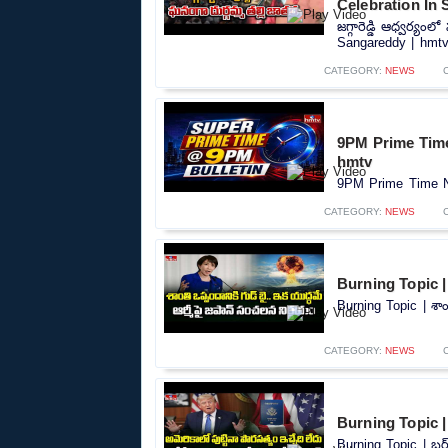
Celebration In
జగ్గారెడ్డి ఆధ్వర్య
Sangareddy | hmtv.
CATEGORY:
NEWS
9PM Prime Time
hmtv
9PM Prime Time Ne
CATEGORY:
NEWS
Burning Topic |
Burning Topic | శా
CATEGORY:
NEWS
Burning Topic | బ
Burning Topic | బర్త