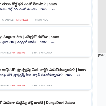
తులం గోల్డ్‌ ధర ఎంతో తెలుసా? | hmtv
ం గోల్డ్‌ ధర ఎంతో తెలుసా? | hmtv.....»»
CHANNEL:
HMTVNEWS
8 MIN. AGO
: August 8th | చరిత్రలో ఈరోజు | hmtv
ugust 8th | చరిత్రలో ఈరోజు | hmtv.....»»
CHANNEL:
HMTVNEWS
1 HR. 8 MIN. AGO
{fAD1
కపై UPI ట్రాన్సక్షన్స్ మీద చార్జెస్ పడబోతున్నాయా? | hmtv
 UPI ట్రాన్సక్షన్స్ మీద చార్జెస్ పడబోతున్నాయా? | hmtv.....»»
CHANNEL:
HMTVNEWS
6 HR. 7 MIN. AGO
్యంలో ఘనంగా దుర్గమ్మ తల్లి జాతర | DurgaDevi Jatara