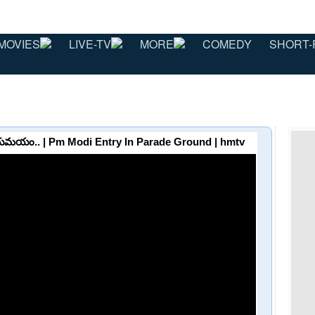
MOVIES
LIVE-TV
MORE
COMEDY
SHORT-
కాషాయమయం.. | Pm Modi Entry In Parade Ground | hmtv