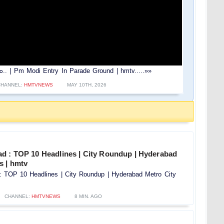
ం.. | Pm Modi Entry In Parade Ground | hmtv.....»»
CHANNEL:
HMTVNEWS
MAY 10TH, 2026
d : TOP 10 Headlines | City Roundup | Hyderabad
s | hmtv
 TOP 10 Headlines | City Roundup | Hyderabad Metro City
CHANNEL:
HMTVNEWS
8 MIN. AGO