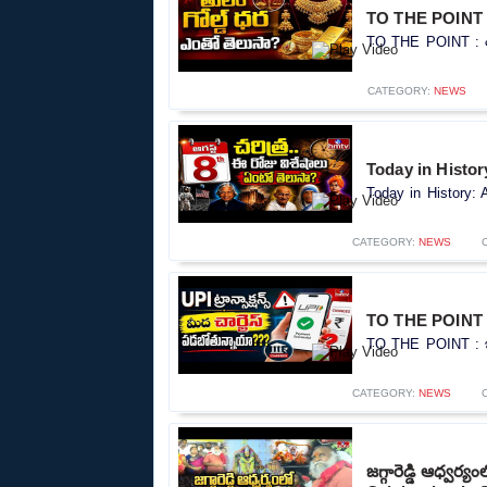
TO THE POINT : 
TO THE POINT : తుల
CATEGORY:
NEWS
Today in History
Today in History: A
CATEGORY:
NEWS
TO THE POINT : ఇ
TO THE POINT : ఇకపై
CATEGORY:
NEWS
జగ్గారెడ్డి ఆధ్వర