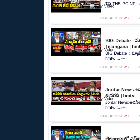
TO THE POINT : లా
CATEGORY:
NEWS
C
BIG Debate : మ్యా
Telangana | hm
BIG Debate : మ్యాపి
hmtv.....»»
CATEGORY:
NEWS
C
Jordar News:అవినీ
కుదరది | hmtv
Jordar News:అవినీతి 
hmtv.....»»
CATEGORY:
NEWS
C
తెలంగాణలో ఎస్ఐఆ