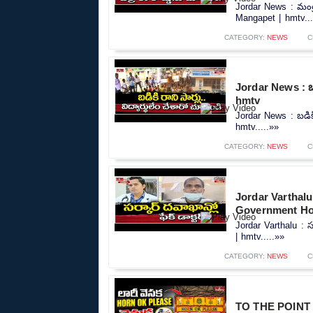
Jordar News : మంత్ర
Mangapet | hmtv...
CATEGORY:
NEWS
C
Jordar News : బడి
hmtv
Jordar News : బడికి 
hmtv.....»»
CATEGORY:
NEWS
C
Jordar Varthalu : 
Government Hos
Jordar Varthalu : స
| hmtv.....»»
CATEGORY:
NEWS
C
TO THE POINT : 