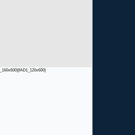
_160x600}
{fAD1_120x600}