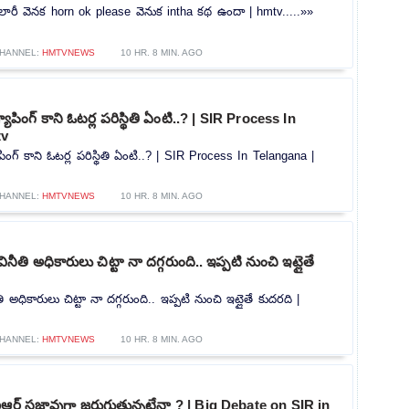
రీ వెనక horn ok please వెనుక intha కథ ఉందా | hmtv.....»»
HANNEL:
HMTVNEWS
10 HR. 8 MIN. AGO
పింగ్ కాని ఓటర్ల పరిస్థితి ఏంటి..? | SIR Process In
tv
ంగ్ కాని ఓటర్ల పరిస్థితి ఏంటి..? | SIR Process In Telangana |
HANNEL:
HMTVNEWS
10 HR. 8 MIN. AGO
తి అధికారులు చిట్టా నా దగ్గరుంది.. ఇప్పటి నుంచి ఇట్లైతే
అధికారులు చిట్టా నా దగ్గరుంది.. ఇప్పటి నుంచి ఇట్లైతే కుదరది |
HANNEL:
HMTVNEWS
10 HR. 8 MIN. AGO
ర్ సజావుగా జరుగుతున్నట్టేనా ? | Big Debate on SIR in