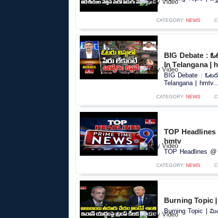
CATEGORY:
NEWS
C
BIG Debate : ఓటర
In Telangana | 
BIG Debate : ఓటరు ల
Telangana | hmtv..
CATEGORY:
NEWS
C
TOP Headlines 
hmtv
TOP Headlines @ 9
CATEGORY:
NEWS
C
Burning Topic | మ
Burning Topic | మిడ