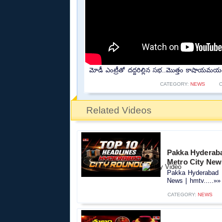
మోడీ ఎంట్రీతో దద్దరిల్లిన సభ..మొత్తం కాషాయమయ
CATEGORY:
NEWS
Related Videos
Pakka Hyderaba
Metro City New
Pakka Hyderabad :
News | hmtv.....»»
CATEGORY:
NEWS