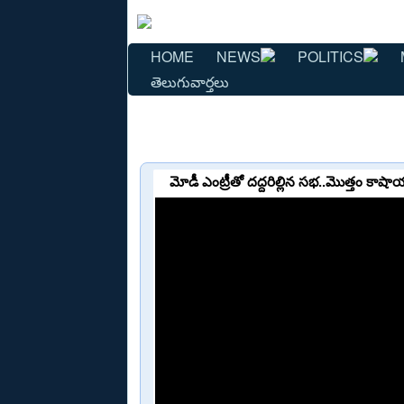
HOME
NEWS
POLITICS
తెలుగువార్తలు
మోడీ ఎంట్రీతో దద్దరిల్లిన సభ..మొత్తం 