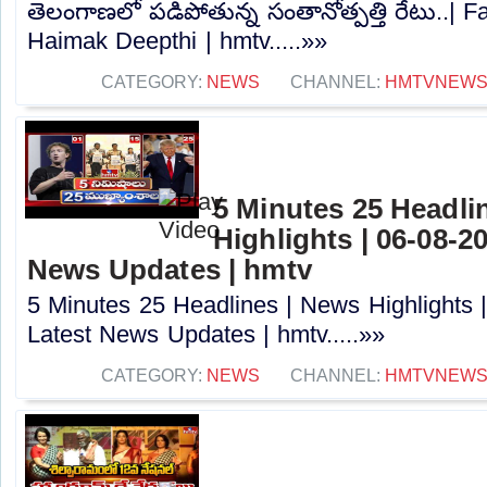
తెలంగాణలో పడిపోతున్న సంతానోత్పత్తి రేటు..| 
Haimak Deepthi | hmtv.....»»
CATEGORY:
NEWS
CHANNEL:
HMTVNEW
5 Minutes 25 Headli
Highlights | 06-08-2
News Updates | hmtv
5 Minutes 25 Headlines | News Highlights 
Latest News Updates | hmtv.....»»
CATEGORY:
NEWS
CHANNEL:
HMTVNEW