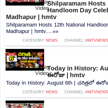
Shilparamam Hosts 
Handloom Day Celeb
Madhapur | hmtv
Shilparamam Hosts 12th National Handloom
Madhapur | hmtv.....»»
CATEGORY:
NEWS
CHANNEL:
HMTVNEW
Today in History: Aug
ఈరోజు | hmtv
Today in History: August 6th | చరిత్రలో ఈరోజు
CATEGORY:
NEWS
CHANNEL:
HMTVNEW