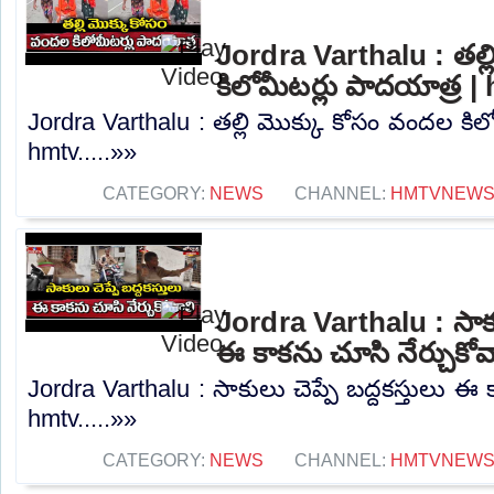
Jordra Varthalu : తల్
కిలోమీటర్లు పాదయాత్ర |
Jordra Varthalu : తల్లి మొక్కు కోసం వందల కిల
hmtv.....»»
CATEGORY:
NEWS
CHANNEL:
HMTVNEW
Jordra Varthalu : సాకుల
ఈ కాకను చూసి నేర్చుకోవ
Jordra Varthalu : సాకులు చెప్పే బద్దకస్తులు ఈ 
hmtv.....»»
CATEGORY:
NEWS
CHANNEL:
HMTVNEW