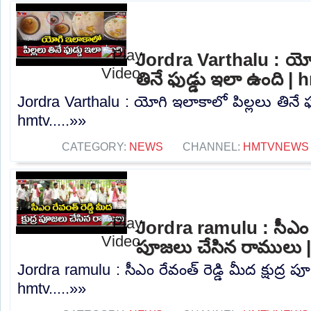
Jordra Varthalu : యోగ
తినే ఫుడ్డు ఇలా ఉంది | 
Jordra Varthalu : యోగి ఇలాకాలో పిల్లలు తినే ఫ
hmtv.....»»
CATEGORY:
NEWS
CHANNEL:
HMTVNEWS
Jordra ramulu : సీఎం రేవం
పూజలు చేసిన రాములు 
Jordra ramulu : సీఎం రేవంత్ రెడ్డి మీద క్షుద్ర
hmtv.....»»