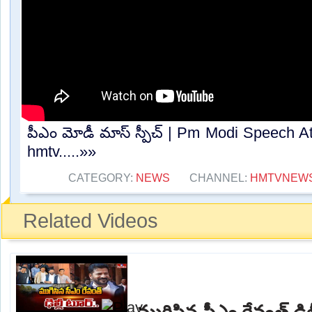
పీఎం మోడీ మాస్ స్పీచ్ | Pm Modi Speech A
hmtv.....»»
CATEGORY:
NEWS
CHANNEL:
HMTVNEW
Related Videos
ముగిసిన సీఎం రేవంత్ ఢిల