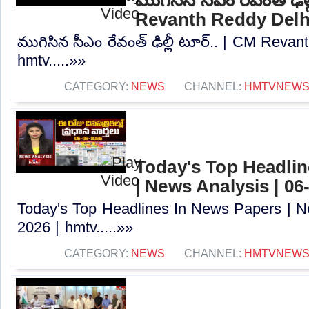
Revanth Reddy Delhi
ముగిసిన సీఎం రేవంత్ ఢిల్లీ టూర్.. | CM Revan
hmtv.....»»
CATEGORY:
NEWS
CHANNEL:
HMTVNEW
Today's Top Headlin
| News Analysis | 06
Today's Top Headlines In News Papers | N
2026 | hmtv.....»»
CATEGORY:
NEWS
CHANNEL:
HMTVNEW