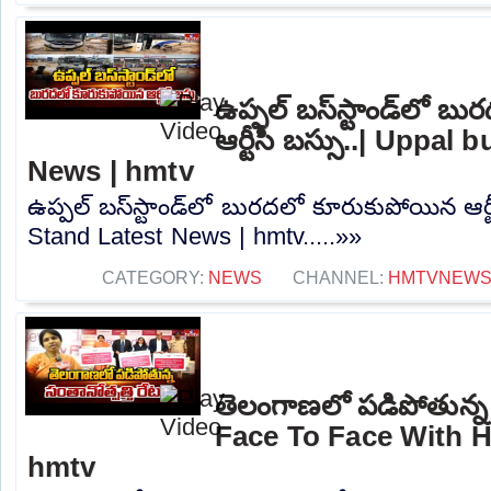
ఉప్పల్ బస్‌స్టాండ్‌లో 
ఆర్టీసీ బస్సు..| Uppal
News | hmtv
ఉప్పల్ బస్‌స్టాండ్‌లో బురదలో కూరుకుపోయిన ఆర్ట
Stand Latest News | hmtv.....»»
CATEGORY:
NEWS
CHANNEL:
HMTVNEW
తెలంగాణలో పడిపోతున్న సం
Face To Face With H
hmtv