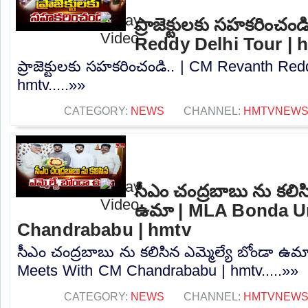
ప్రాజెక్టులకు సహకరించం
Reddy Delhi Tour | 
ప్రాజెక్టులకు సహకరించండి.. | CM Revanth Red
hmtv.....»»
CATEGORY:
NEWS
CHANNEL:
HMTVNEW
సీఎం చంద్రబాబు ను కలిసి
ఉమా | MLA Bonda U
Chandrababu | hmtv
సీఎం చంద్రబాబు ను కలిసిన ఎమ్మెల్యే బోండా 
Meets With CM Chandrababu | hmtv.....»»
CATEGORY:
NEWS
CHANNEL:
HMTVNEW