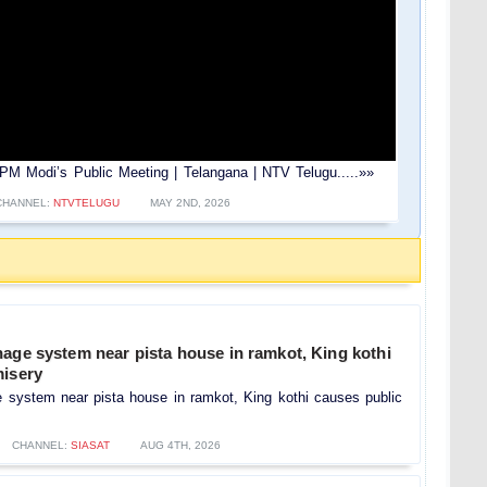
 Modi’s Public Meeting | Telangana | NTV Telugu.....»»
CHANNEL:
NTVTELUGU
MAY 2ND, 2026
age system near pista house in ramkot, King kothi
misery
e system near pista house in ramkot, King kothi causes public
CHANNEL:
SIASAT
AUG 4TH, 2026