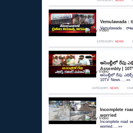
CATEGORY:
NEWS
Vemulawada : రాజన
Vemulawada : రాజన్న 
CATEGORY:
NEWS
అసెంబ్లీలో రేపు 
Assembly | 10
అసెంబ్లీలో రేపు ఎథ
10TV News.....»»
CATEGORY:
NEWS
CHA
Incomplete road
worried
Incomplete road wo
worried.....»»