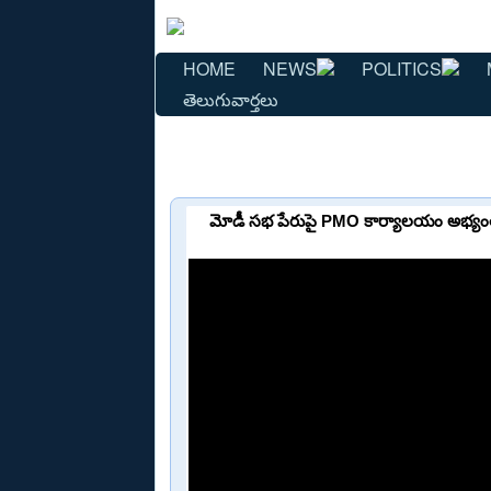
HOME
NEWS
POLITICS
తెలుగువార్తలు
మోడీ సభ పేరుపై PMO కార్యాలయం అభ్యంత