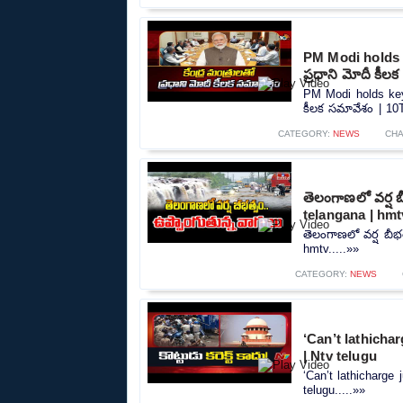
PM Modi holds k
ప్రధాని మోదీ కీల
PM Modi holds key 
కీలక సమావేశం | 10T
CATEGORY:
NEWS
CHA
తెలంగాణలో వర్ష బ
telangana | hmt
తెలంగాణలో వర్ష బీభత
hmtv.....»»
CATEGORY:
NEWS
‘Can’t lathicha
| Ntv telugu
‘Can’t lathicharge
telugu.....»»