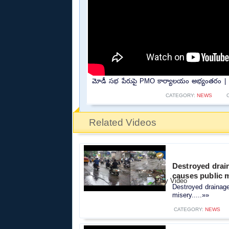
మోడీ సభ పేరుపై PMO కార్యాలయం అభ్యంతరం | PM
CATEGORY:
NEWS
Related Videos
Destroyed drain
causes public 
Destroyed drainag
misery.....»»
CATEGORY:
NEWS