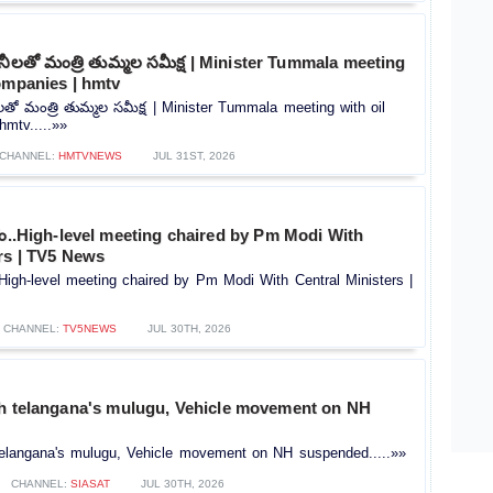
నీలతో మంత్రి తుమ్మల సమీక్ష | Minister Tummala meeting
ompanies | hmtv
తో మంత్రి తుమ్మల సమీక్ష | Minister Tummala meeting with oil
mtv.....»»
CHANNEL:
HMTVNEWS
JUL 31ST, 2026
ం..High-level meeting chaired by Pm Modi With
rs | TV5 News
High-level meeting chaired by Pm Modi With Central Ministers |
CHANNEL:
TV5NEWS
JUL 30TH, 2026
sh telangana's mulugu, Vehicle movement on NH
telangana's mulugu, Vehicle movement on NH suspended.....»»
CHANNEL:
SIASAT
JUL 30TH, 2026