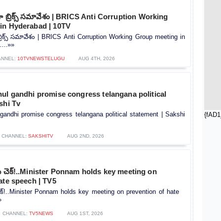
ా బ్రిక్స్ సమావేశం | BRICS Anti Corruption Working
in Hyderabad | 10TV
బ్రిక్స్ సమావేశం | BRICS Anti Corruption Working Group meeting in
...»»
ANNEL:
10TVNEWSTELUGU
AUG 4TH, 2026
ul gandhi promise congress telangana political
shi Tv
gandhi promise congress telangana political statement | Sakshi
{fAD1
CHANNEL:
SAKSHITV
AUG 2ND, 2026
కు చెక్!..Minister Ponnam holds key meeting on
ate speech | TV5
 చెక్!..Minister Ponnam holds key meeting on prevention of hate
»
CHANNEL:
TV5NEWS
AUG 1ST, 2026