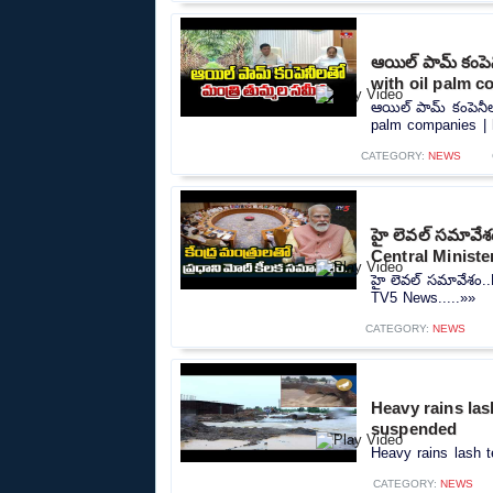
ఆయిల్ పామ్ కంపె
with oil palm c
ఆయిల్ పామ్ కంపెనీల
palm companies | h
CATEGORY:
NEWS
హై లెవల్ సమావేశ
Central Ministe
హై లెవల్ సమావేశం..
TV5 News.....»»
CATEGORY:
NEWS
Heavy rains la
suspended
Heavy rains lash 
CATEGORY:
NEWS