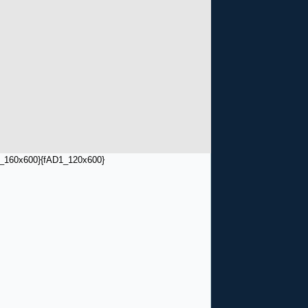
_160x600}
{fAD1_120x600}