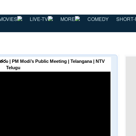
MOVIES
LIVE-TV
MORE
COMEDY
SHORT-
రం | PM Modi’s Public Meeting | Telangana | NTV
Telugu