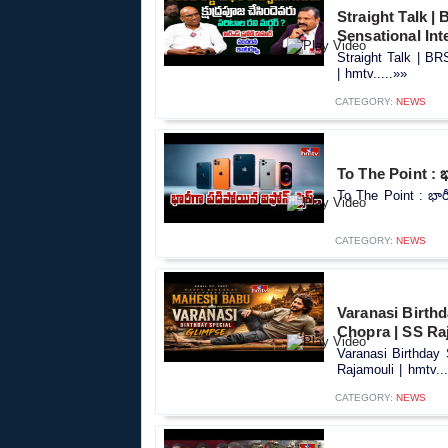
Straight Talk 
Sensational Int
Straight Talk | B
| hmtv.....»»
CATEGORY:
NEWS
To The Point : భ
To The Point : భారీ
CATEGORY:
NEWS
Varanasi Birth
Chopra | SS Ra
Varanasi Birthday
Rajamouli | hmtv...
CATEGORY:
NEWS