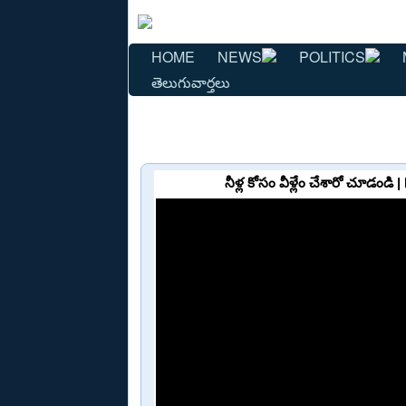
HOME
NEWS
POLITICS
తెలుగువార్తలు
నీళ్ల కోసం వీళ్లేం చేశారో చూడండ