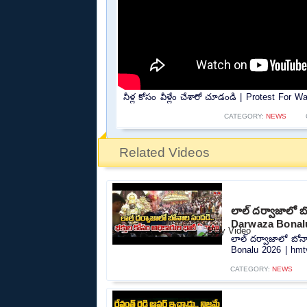
నీళ్ల కోసం వీళ్లేం చేశారో చూడండి | Protest For W
CATEGORY:
NEWS
Related Videos
లాల్ దర్వాజాలో బో
Darwaza Bonalu
లాల్ దర్వాజాలో బోనా
Bonalu 2026 | hmtv
CATEGORY:
NEWS