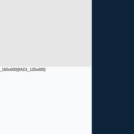
_160x600}
{fAD1_120x600}