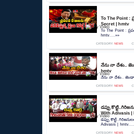
To The Point : ప్ర
Secret | hmtv
To The Point : ప్రపంచ
hmtv.....»»
CATEGORY:
NEWS
C
నేను నా దేశం.. జ
hmtv
నేను నా దేశం.. జెం
CATEGORY:
NEWS
C
డప్పు కొట్టి..గిర
With Adivasis |
డప్పు కొట్టి..గిరిజ
Adivasis | hmtv....
CATEGORY:
NEWS
C