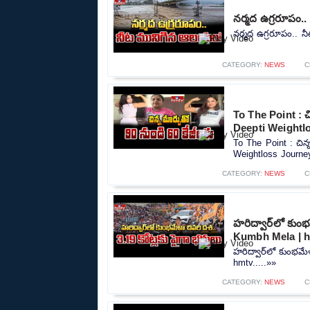
నర్మద ఉగ్రరూపం.
నర్మద ఉగ్రరూపం.. 
CATEGORY:
NEWS
C
To The Point : చ
Deepti Weightl
To The Point : చిన్
Weightloss Journey
CATEGORY:
NEWS
C
హరిద్వార్‌లో కుంభ
Kumbh Mela | 
హరిద్వార్‌లో కుంభమే
hmtv.....»»
CATEGORY:
NEWS
C