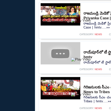
రాజమండ్రి మెడికో 
Priyanka Case 
రాజమండ్రి మెడికో ప్
Case | hmtv.....»»
CATEGORY:
NEWS
C
రాయ్‌పూర్‌లో టీ స్
hmtv
రాయ్‌పూర్‌లో టీ స్టా
CATEGORY:
NEWS
C
గిరిజనులకు సీఎం
News to Tribes 
గిరిజనులకు సీఎం చ
Tribes | hmtv.....»
CATEGORY:
NEWS
C