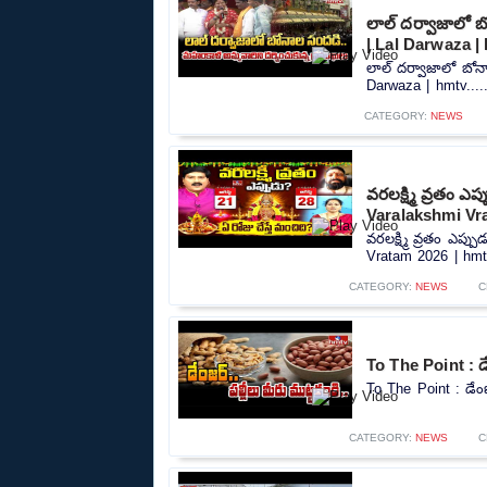
లాల్ దర్వాజాలో బ
| Lal Darwaza |
లాల్ దర్వాజాలో బోన
Darwaza | hmtv....
CATEGORY:
NEWS
వరలక్ష్మి వ్రతం ఎ
Varalakshmi Vr
వరలక్ష్మి వ్రతం ఎప్
Vratam 2026 | hmtv
CATEGORY:
NEWS
C
To The Point : డ
To The Point : డేంజ
CATEGORY:
NEWS
C