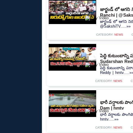
జార్ఖండ్ లో ఆగన
Ranchi | @Sak
జార్ఖండ్ లో ఆగని న
@SakshiTV.....»»
CATEGORY:
NEWS
పెద్ది కుటుంబాన్ని
Sudarshan Red
పెద్ది కుటుంబాన్ని ప
Reddy | hmtv.....»
CATEGORY:
NEWS
C
భారీ వర్షాలకు పొం
Dam | hmtv
భారీ వర్షాలకు పొంగి
hmtv.....»»
CATEGORY:
NEWS
C