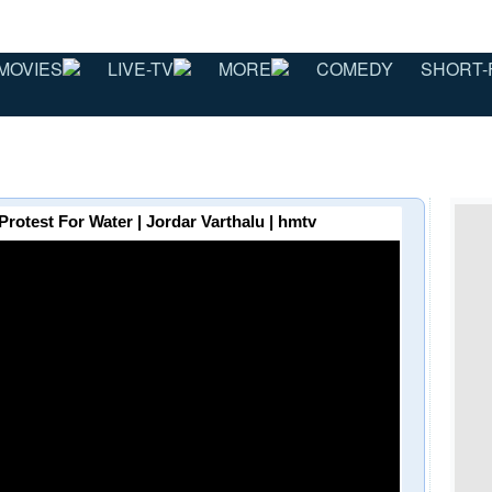
MOVIES
LIVE-TV
MORE
COMEDY
SHORT-
ి | Protest For Water | Jordar Varthalu | hmtv