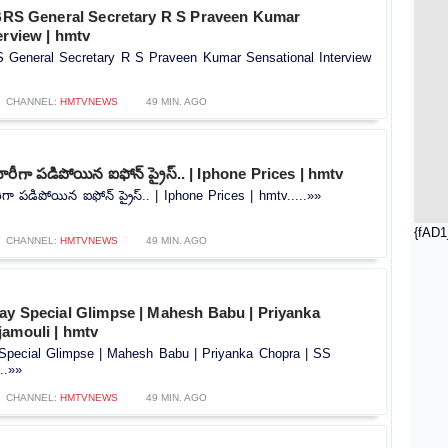
| BRS General Secretary R S Praveen Kumar
erview | hmtv
RS General Secretary R S Praveen Kumar Sensational Interview
CHANNEL:
HMTVNEWS
49 MIN. AGO
ారీగా పడిపోయిన ఐఫోన్ ప్రైస్.. | Iphone Prices | hmtv
గా పడిపోయిన ఐఫోన్ ప్రైస్.. | Iphone Prices | hmtv.....»»
{fAD1
CHANNEL:
HMTVNEWS
49 MIN. AGO
day Special Glimpse | Mahesh Babu | Priyanka
jamouli | hmtv
 Special Glimpse | Mahesh Babu | Priyanka Chopra | SS
..»»
CHANNEL:
HMTVNEWS
49 MIN. AGO