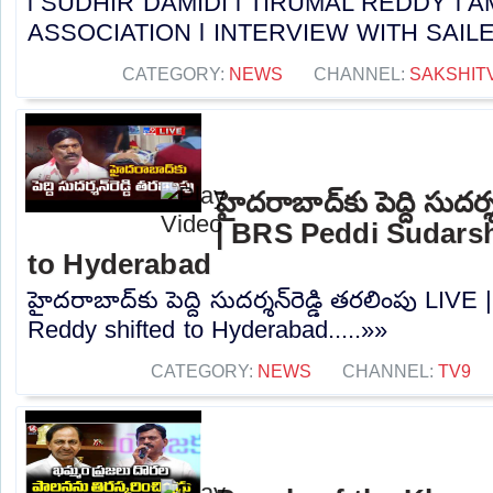
l SUDHIR DAMIDI l TIRUMAL REDDY l
ASSOCIATION l INTERVIEW WITH SAILESH 
CATEGORY:
NEWS
CHANNEL:
SAKSHIT
హైదరాబాద్‌కు పెద్ది సుదర్
| BRS Peddi Sudars
to Hyderabad
హైదరాబాద్‌కు పెద్ది సుదర్శన్‌రెడ్డి తరలింపు L
Reddy shifted to Hyderabad.....»»
CATEGORY:
NEWS
CHANNEL:
TV9