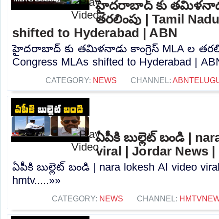
హైదరాబాద్ కు తమిళనాడు
తరలింపు | Tamil Na
shifted to Hyderabad | ABN
హైదరాబాద్ కు తమిళనాడు కాంగ్రెస్ MLA ల తరల
Congress MLAs shifted to Hyderabad | ABN
CATEGORY:
NEWS
CHANNEL:
ABNTELUG
ఏపీకి బుల్లెట్ బండి | n
viral | Jordar News 
ఏపీకి బుల్లెట్ బండి | nara lokesh AI video vir
hmtv.....»»
CATEGORY:
NEWS
CHANNEL:
HMTVNE