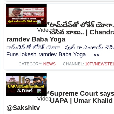
రామ్‌దేవ్‌తో లోకేశ్ యోగ
చేసిన బాబు.. | Chan
ramdev Baba Yoga
రామ్‌దేవ్‌తో లోకేశ్ యోగా.. ఫుల్ గా ఎంజాయ్ చ
Funs lokesh ramdev Baba Yoga.....»»
CATEGORY:
NEWS
CHANNEL:
10TVNEWSTE
Supreme Court says b
UAPA | Umar Khalid 
@Sakshitv