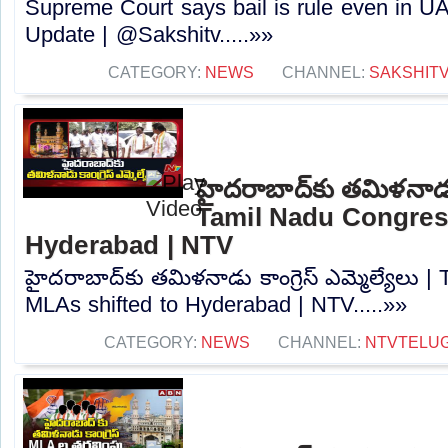
Supreme Court says bail is rule even in U
Update | @Sakshitv.....»»
CATEGORY:
NEWS
CHANNEL:
SAKSHIT
హైదరాబాద్‌కు తమిళనాడు కా
Tamil Nadu Congres
Hyderabad | NTV
హైదరాబాద్‌కు తమిళనాడు కాంగ్రెస్ ఎమ్మెల్యేలు
MLAs shifted to Hyderabad | NTV.....»»
CATEGORY:
NEWS
CHANNEL:
NTVTELU