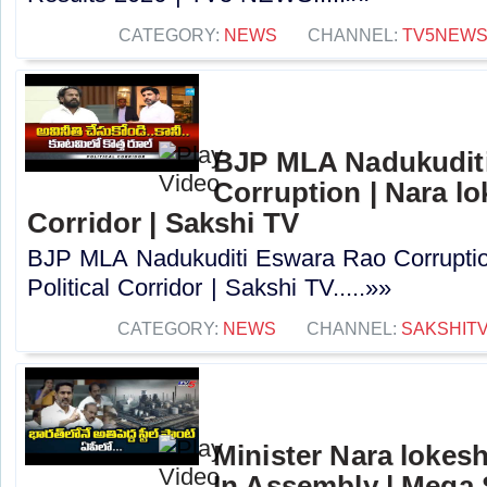
CATEGORY:
NEWS
CHANNEL:
TV5NEW
BJP MLA Nadukudit
Corruption | Nara lok
Corridor | Sakshi TV
BJP MLA Nadukuditi Eswara Rao Corruption
Political Corridor | Sakshi TV.....»»
CATEGORY:
NEWS
CHANNEL:
SAKSHIT
Minister Nara lokes
In Assembly | Mega S