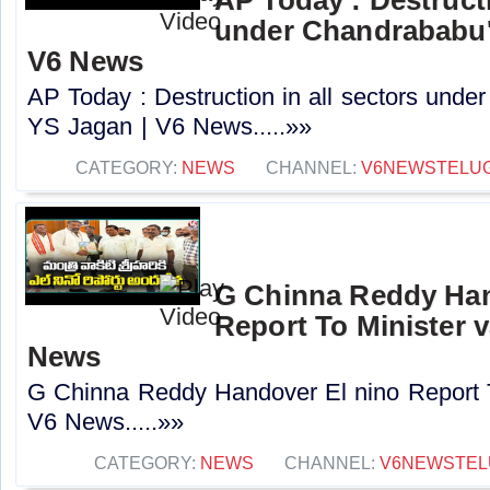
under Chandrababu's
V6 News
AP Today : Destruction in all sectors under
YS Jagan | V6 News.....»»
CATEGORY:
NEWS
CHANNEL:
V6NEWSTELU
G Chinna Reddy Han
Report To Minister va
News
G Chinna Reddy Handover El nino Report To 
V6 News.....»»
CATEGORY:
NEWS
CHANNEL:
V6NEWSTEL