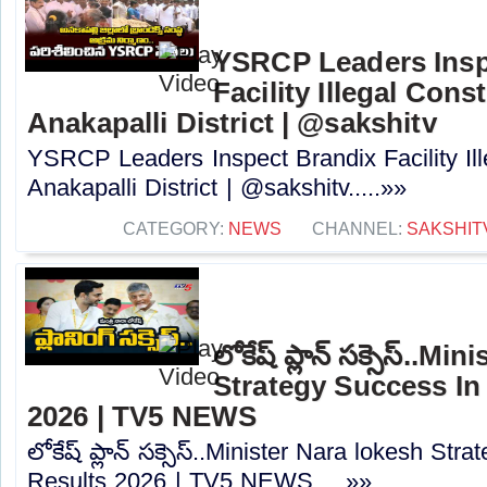
YSRCP Leaders Insp
Facility Illegal Cons
Anakapalli District | @sakshitv
YSRCP Leaders Inspect Brandix Facility Ill
Anakapalli District | @sakshitv.....»»
CATEGORY:
NEWS
CHANNEL:
SAKSHIT
లోకేష్ ప్లాన్ సక్సెస్..M
Strategy Success In
2026 | TV5 NEWS
లోకేష్ ప్లాన్ సక్సెస్..Minister Nara lokesh S
Results 2026 | TV5 NEWS.....»»