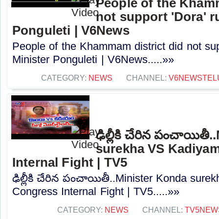
People of the Khamm
not support 'Dora' ru
Ponguleti | V6News
People of the Khammam district did not supp
Minister Ponguleti | V6News.....»»
CATEGORY:
NEWS
CHANNEL:
V6NEWSTEL
ఢిల్లీకి చేరిన పంచాయిత
surekha VS Kadiyam 
Internal Fight | TV5
ఢిల్లీకి చేరిన పంచాయితీ..Minister Konda sure
Congress Internal Fight | TV5.....»»
CATEGORY:
NEWS
CHANNEL:
TV5NEW