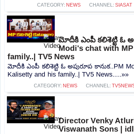
CATEGORY:
NEWS
CHANNEL:
SIASAT
మోదీకి ఎంపీ కలిశెట్టి 
Modi's chat with MP 
family..| TV5 News
మోదీకి ఎంపీ కలిశెట్టి ఓ అపురూప కానుక..PM M
Kalisetty and his family..| TV5 News.....»»
CATEGORY:
NEWS
CHANNEL:
TV5NEW
Director Venky Atluri
Viswanath Sons | id