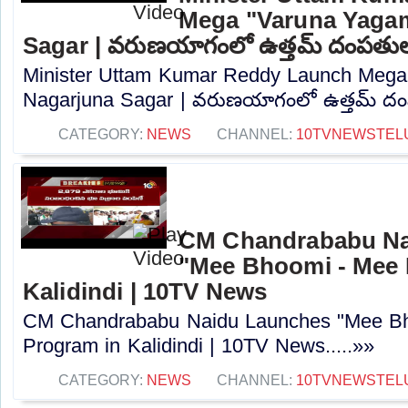
Mega "Varuna Yagam
Sagar | వరుణయాగంలో ఉత్తమ్ దంపతు
Minister Uttam Kumar Reddy Launch Mega
Nagarjuna Sagar | వరుణయాగంలో ఉత్తమ్ దంప
CATEGORY:
NEWS
CHANNEL:
10TVNEWSTEL
CM Chandrababu Na
"Mee Bhoomi - Mee 
Kalidindi | 10TV News
CM Chandrababu Naidu Launches "Mee B
Program in Kalidindi | 10TV News.....»»
CATEGORY:
NEWS
CHANNEL:
10TVNEWSTEL