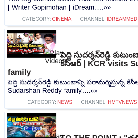
| Writer Gopimohan | iDream.....»»
CATEGORY:
CINEMA
CHANNEL:
IDREAMMED
పెద్ది సుదర్శన్‌రెడ్డి కుటుం
కేసీఆర్‌ | KCR visit
family
పెద్ది సుదర్శన్‌రెడ్డి కుటుంబాన్ని పరామర్శిస్తున్న కే
Sudarshan Reddy family.....»»
CATEGORY:
NEWS
CHANNEL:
HMTVNEWS
TO THE POINT : "తల్ల