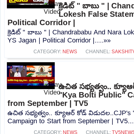
క్రెడిట్ " బాబు " | C
Lokesh False Statem
Political Corridor |
క్రెడిట్ " బాబు " | Chandrababu And Nara Lo
YS Jagan | Political Corridor |.....»»
CATEGORY:
NEWS
CHANNEL:
SAKSHIT
ఉచిత సభ్యత్వం.. క్యూఆ
"Kya Bolti Public" 
from September | TV5
ఉచిత సభ్యత్వం.. క్యూఆర్ కోడ్ విడుదల..CJP's 
Campaign to Start from September | TV5...
CATEGORY:
NEWS
CHANNEL:
TV5NEW