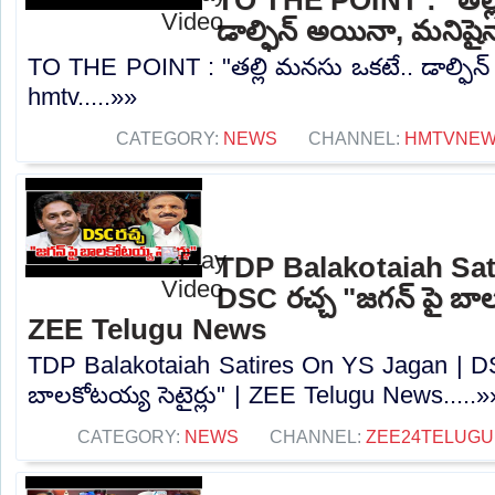
డాల్ఫిన్ అయినా, మనిషై
TO THE POINT : "తల్లి మనసు ఒకటే.. డాల్ఫిన్
hmtv.....»»
CATEGORY:
NEWS
CHANNEL:
HMTVNE
TDP Balakotaiah Sat
DSC రచ్చ "జగన్ పై బాలక
ZEE Telugu News
TDP Balakotaiah Satires On YS Jagan | DS
బాలకోటయ్య సెటైర్లు" | ZEE Telugu News.....»
CATEGORY:
NEWS
CHANNEL:
ZEE24TELUG