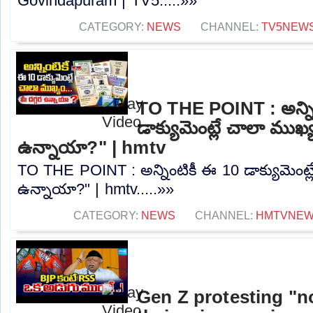
Govindapuram | TV5.....»»
CATEGORY:
NEWS
CHANNEL:
TV5NEW
TO THE POINT : అన్ని
డాక్యుమెంట్లే చాలా ముఖ్య
ఉన్నాయా?" | hmtv
TO THE POINT : అన్నింటికీ ఈ 10 డాక్యుమెంట్ల
ఉన్నాయా?" | hmtv.....»»
CATEGORY:
NEWS
CHANNEL:
HMTVNE
Gen Z protesting "no