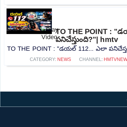
TO THE POINT : "డయ
పనిచేస్తుంది?"| hmtv
TO THE POINT : "డయల్ 112... ఎలా పనిచేస్తుం
CATEGORY:
NEWS
CHANNEL:
HMTVNE