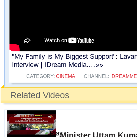
"My Family is My Biggest Support": Lavan
Interview | iDream Media.....»»
CATEGORY:
CINEMA
CHANNEL:
IDREAMME
Related Videos
Minister Uttam Kum