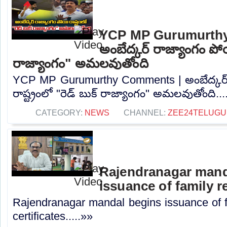
YCP MP Gurumurth
అంబేద్కర్ రాజ్యాంగం పోయి
రాజ్యాంగం" అమలవుతోంది
YCP MP Gurumurthy Comments | అంబేద్కర్
రాష్ట్రంలో "రెడ్ బుక్ రాజ్యాంగం" అమలవుతోంది...
CATEGORY:
NEWS
CHANNEL:
ZEE24TELUG
Rajendranagar mand
issuance of family re
Rajendranagar mandal begins issuance of f
certificates.....»»