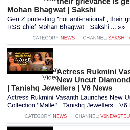
their grievance is g
Mohan Bhagwat | Sakshi
Gen Z protesting "not anti-national", their 
RSS chief Mohan Bhagwat | Sakshi.....»»
CATEGORY:
NEWS
CHANNEL:
SAKSHIT
Actress Rukmini Va
New Uncut Diamond 
| Tanishq Jewellers | V6 News
Actress Rukmini Vasanth Launches New U
Collection "Malle" | Tanishq Jewellers | V6
CATEGORY:
NEWS
CHANNEL:
V6NEWSTEL