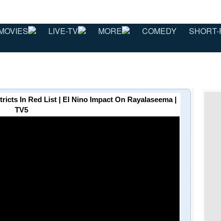
MOVIES
LIVE-TV
MORE
COMEDY
SHORT-
Districts In Red List | El Nino Impact On Rayalaseema |
TV5