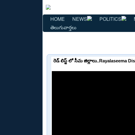
HOME
NEWS
POLITICS
తెలుగువార్తలు
రెడ్ లిస్ట్ లో సీమ జిల్లాలు..Rayalaseema 