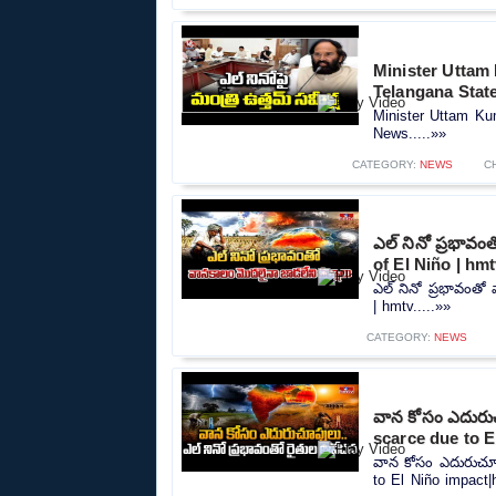
Minister Uttam
Telangana Stat
Minister Uttam K
News.....»»
CATEGORY:
NEWS
C
ఎల్ నినో ప్రభావం
of El Niño | hm
ఎల్ నినో ప్రభావంతో
| hmtv.....»»
CATEGORY:
NEWS
వాన కోసం ఎదురుచ
scarce due to E
వాన కోసం ఎదురుచూప
to El Niño impact|h