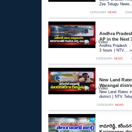
Zee Telugu News..
CATEGORY:
NEWS
CHA
Andhra Pradesh 
AP in the Next 
Andhra Pradesh : 
3 hours | NTV.....
CATEGORY:
NEWS
New Land Rates 
Warangal distri
New Land Rates in
district | NTV Telu
CATEGORY:
NEWS
కామారెడ్డి, కరీంన
Karimnagar dist