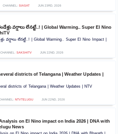
CHANNEL:
SIASAT
JUN 23RD, 2026
ండేళ్లు వర్షాలు లేనట్టే..! | Global Warming.. Super El Nino
shiTV
ళ్లు వర్షాలు లేనట్టే..! | Global Warming.. Super El Nino Impact |
CHANNEL:
SAKSHITV
JUN 22ND, 2026
several districts of Telangana | Weather Updates |
eral districts of Telangana | Weather Updates | NTV
CHANNEL:
NTVTELUGU
JUN 22ND, 2026
Analysis on El Nino impact on India 2026 | DNA with
Telugu News
lysis on El Nino impact on India 2026 | DNA with Bharath |