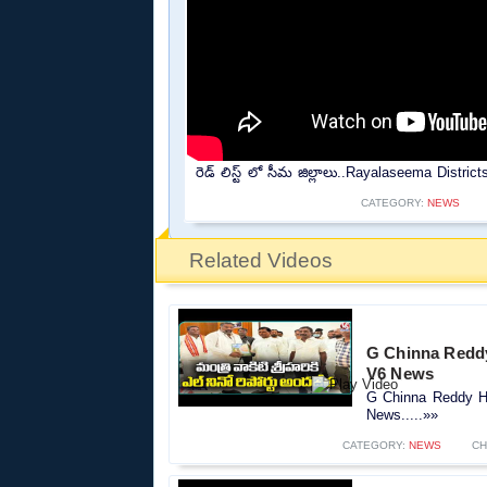
రెడ్ లిస్ట్ లో సీమ జిల్లాలు..Rayalaseema Distr
CATEGORY:
NEWS
Related Videos
G Chinna Reddy 
V6 News
G Chinna Reddy Han
News.....»»
CATEGORY:
NEWS
CH