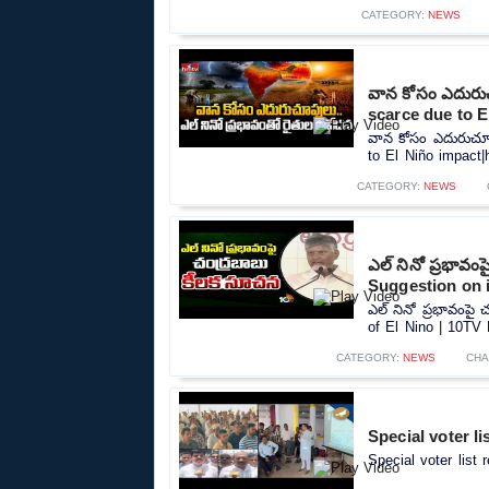
CATEGORY:
NEWS
వాన కోసం ఎదురుచ
scarce due to E
వాన కోసం ఎదురుచూప
to El Niño impact|h
CATEGORY:
NEWS
ఎల్ నినో ప్రభావ
Suggestion on 
ఎల్ నినో ప్రభావంప
of El Nino | 10TV 
CATEGORY:
NEWS
CHA
Special voter l
Special voter list 