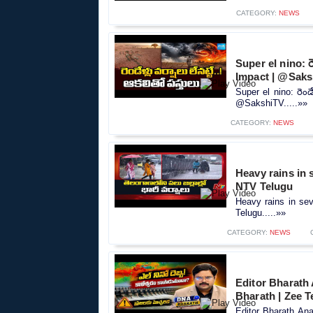
CATEGORY:
NEWS
Super el nino: రె
Impact | @Sak
Super el nino: రెండే
@SakshiTV.....»»
CATEGORY:
NEWS
Heavy rains in 
NTV Telugu
Heavy rains in sev
Telugu.....»»
CATEGORY:
NEWS
Editor Bharath 
Bharath | Zee 
Editor Bharath Ana