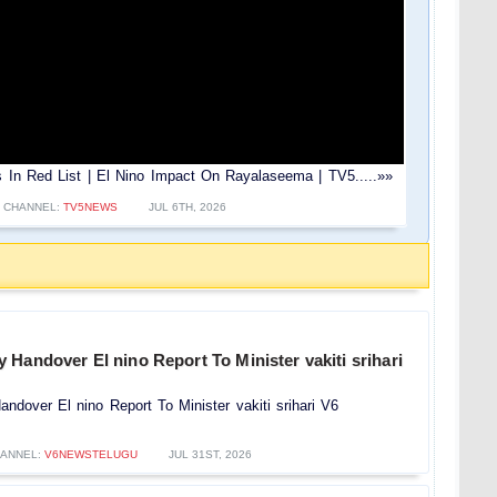
icts In Red List | El Nino Impact On Rayalaseema | TV5.....»»
CHANNEL:
TV5NEWS
JUL 6TH, 2026
Handover El nino Report To Minister vakiti srihari
dover El nino Report To Minister vakiti srihari V6
ANNEL:
V6NEWSTELUGU
JUL 31ST, 2026