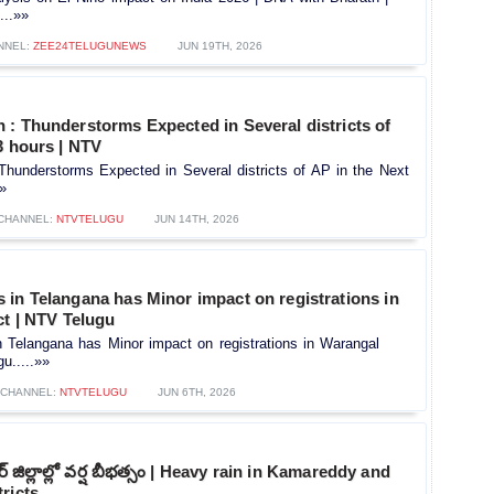
...»»
NNEL:
ZEE24TELUGUNEWS
JUN 19TH, 2026
: Thunderstorms Expected in Several districts of
3 hours | NTV
Thunderstorms Expected in Several districts of AP in the Next
»»
CHANNEL:
NTVTELUGU
JUN 14TH, 2026
in Telangana has Minor impact on registrations in
ct | NTV Telugu
 Telangana has Minor impact on registrations in Warangal
gu.....»»
CHANNEL:
NTVTELUGU
JUN 6TH, 2026
గర్ జిల్లాల్లో వర్ష బీభత్సం | Heavy rain in Kamareddy and
ricts