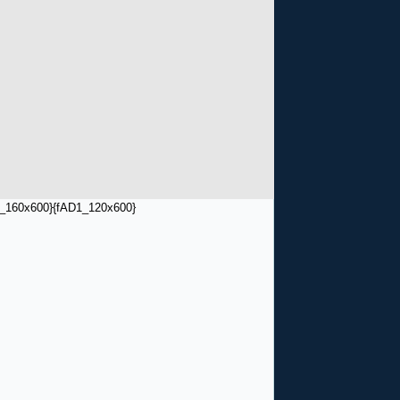
_160x600}
{fAD1_120x600}