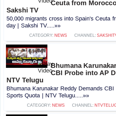
Ceuta from Morocco 
Sakshi TV
50,000 migrants cross into Spain's Ceuta f
day | Sakshi TV.....»»
CATEGORY:
NEWS
CHANNEL:
SAKSHIT
Bhumana Karunaka
CBI Probe into AP D
NTV Telugu
Bhumana Karunakar Reddy Demands CBI 
Sports Quota | NTV Telugu.....»»
CATEGORY:
NEWS
CHANNEL:
NTVTELU