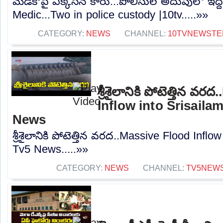
మెడికోపై ఎక్కేసిన కారు...పోలీసుల అదుపులో ఇద
Medic...Two in police custody |10tv.....»»
CATEGORY:
NEWS
CHANNEL:
10TVNEWSTE
శ్రీశైలానికి పోటెత్తిన వ
Inflow into Srisailam
News
శ్రీశైలానికి పోటెత్తిన వరద..Massive Flood Inflo
Tv5 News.....»»
CATEGORY:
NEWS
CHANNEL:
TV5NEW