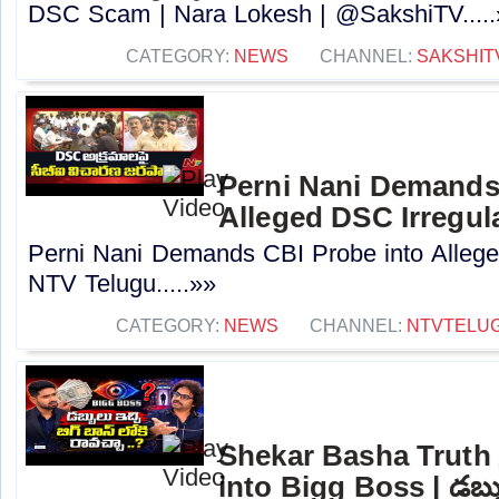
DSC Scam | Nara Lokesh | @SakshiTV.....
CATEGORY:
NEWS
CHANNEL:
SAKSHIT
Perni Nani Demands
Alleged DSC Irregula
Perni Nani Demands CBI Probe into Alleged
NTV Telugu.....»»
CATEGORY:
NEWS
CHANNEL:
NTVTELU
Shekar Basha Truth 
into Bigg Boss | డబ్బు