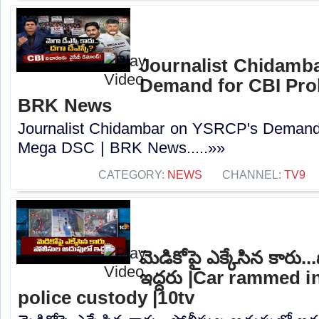
Journalist Chidamb
Demand for CBI Pro
BRK News
Journalist Chidambar on YSRCP's Demand 
Mega DSC | BRK News.....»»
CATEGORY:
NEWS
CHANNEL:
TV9
మెడికోపై ఎక్కేసిన కారు
ఇద్దరు |Car rammed i
police custody |10tv