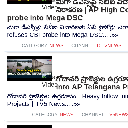
మెగా డీఎస్సీపై సీబీఐ విచ
నిరాకరణ | AP High C
probe into Mega DSC
మెగా డీఎస్సీపై సీబీఐ విచారణకు ఏపీ హైకోర్టు న
refuses CBI probe into Mega DSC.....»»
CATEGORY:
NEWS
CHANNEL:
10TVNEWSTE
గోదావరి ప్రాజెక్టుల ఉగ్
into AP Telangana P
గోదావరి ప్రాజెక్టుల ఉగ్రరూపం | Heavy Inflow 
Projects | TV5 News.....»»
CATEGORY:
NEWS
CHANNEL:
TV5NEW