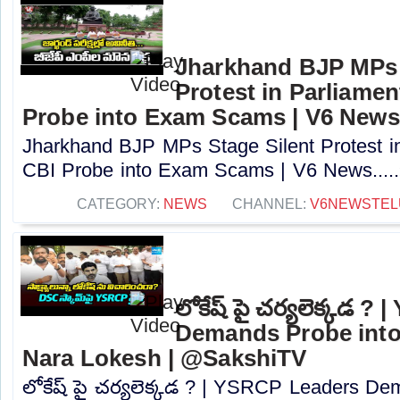
Jharkhand BJP MPs 
Protest in Parliame
Probe into Exam Scams | V6 News
Jharkhand BJP MPs Stage Silent Protest i
CBI Probe into Exam Scams | V6 News....
CATEGORY:
NEWS
CHANNEL:
V6NEWSTEL
లోకేష్ పై చర్యలెక్కడ 
Demands Probe int
Nara Lokesh | @SakshiTV
లోకేష్ పై చర్యలెక్కడ ? | YSRCP Leaders D