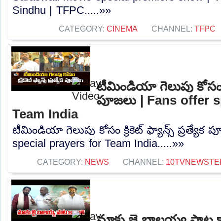
Sindhu | TFPC.....»»
CATEGORY:
CINEMA
CHANNEL:
TFPC
టీమిండియా గెలుపు కోసం క్రి
పూజలు | Fans offer s
Team India
టీమిండియా గెలుపు కోసం క్రికెట్ ఫ్యాన్స్ ప్రత్యేక
special prayers for Team India.....»»
CATEGORY:
NEWS
CHANNEL:
10TVNEWSTE
మాకు జై బాలయ్య పాట క