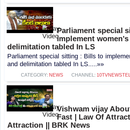
Parliament special sit
implement women's 
delimitation tabled In LS
Parliament special sitting : Bills to imple
and delimitation tabled In LS.....»»
CATEGORY:
NEWS
CHANNEL:
10TVNEWSTE
Vishwam vijay Abou
Fast | Law Of Attrac
Attraction || BRK News