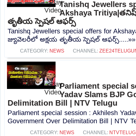
Tanishq Jewellers sp
Akshaya Tritiya|తనిష్క
తృతీయ స్పెషల్ ఆఫర్స్
Tanishq Jewellers special offers for Akshaya 
జ్యువెలరీలో అక్షయ తృతీయ స్పెషల్ ఆఫర్స్.....»»
CATEGORY:
NEWS
CHANNEL:
ZEE24TELUGU
Parliament special s
Yadav Slams BJP G
Delimitation Bill | NTV Telugu
Parliament special session : Akhilesh Ya
Government Over Delimitation Bill | NTV Te
CATEGORY:
NEWS
CHANNEL:
NTVTELUG