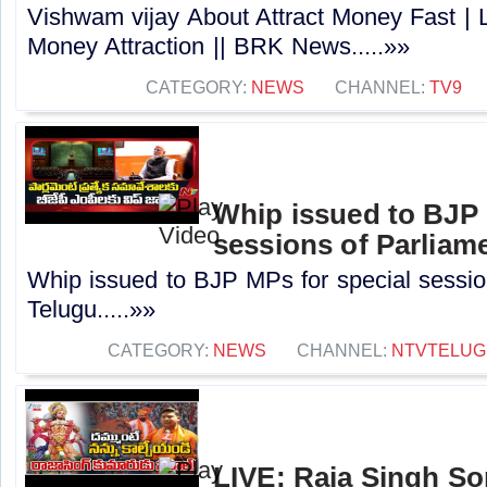
Vishwam vijay About Attract Money Fast | L
Money Attraction || BRK News.....»»
CATEGORY:
NEWS
CHANNEL:
TV9
Whip issued to BJP 
sessions of Parliam
Whip issued to BJP MPs for special sessio
Telugu.....»»
CATEGORY:
NEWS
CHANNEL:
NTVTELUG
LIVE: Raja Singh So