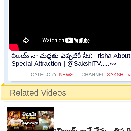
విజయ్ నా మద్దతు ఎప్పటికీ నీకే: Trisha Abo
Special Attraction | @SakshiTV.....»»
CATEGORY:
NEWS
CHANNEL:
SAKSHITV
Related Videos
విజయ్ అనే నేను.. త్రిష ర