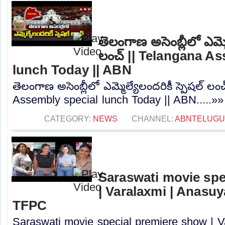
తెలంగాణ అసెంబ్లీలో ఎమ్మె
లంచ్ || Telangana A
lunch Today || ABN
తెలంగాణ అసెంబ్లీలో ఎమ్మెల్యేలందరికీ స్పెషల్ లం
Assembly special lunch Today || ABN.....»»
CATEGORY:
NEWS
CHANNEL:
ABNTELUGU
Saraswati movie spe
| Varalaxmi | Anasuy
TFPC
Saraswati movie special premiere show | V