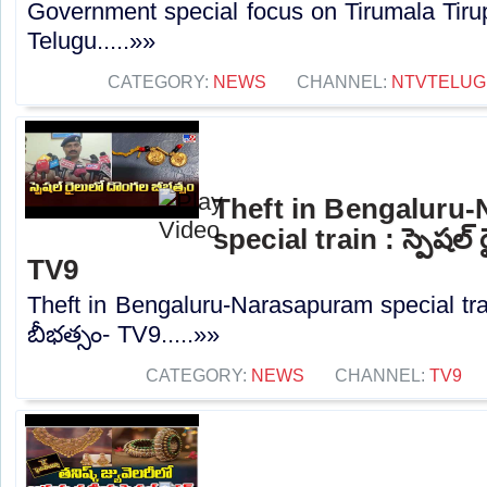
Government special focus on Tirumala Tirup
Telugu.....»»
CATEGORY:
NEWS
CHANNEL:
NTVTELUG
Theft in Bengaluru
special train : స్పెషల్
TV9
Theft in Bengaluru-Narasapuram special trai
బీభత్సం- TV9.....»»
CATEGORY:
NEWS
CHANNEL:
TV9