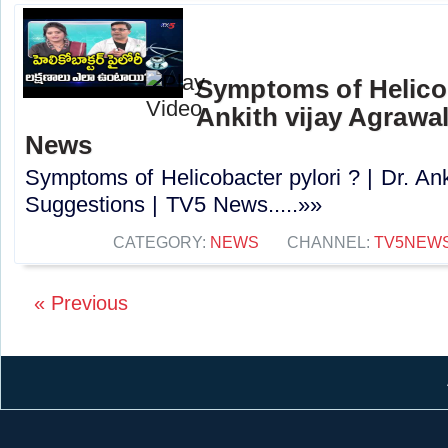
Symptoms of Helicoba
Ankith vijay Agrawa
News
Symptoms of Helicobacter pylori ? | Dr. Ank
Suggestions | TV5 News.....»»
CATEGORY:
NEWS
CHANNEL:
TV5NEW
« Previous