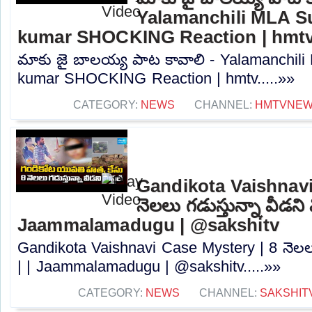
Yalamanchili MLA S
kumar SHOCKING Reaction | hmt
మాకు జై బాలయ్య పాట కావాలి - Yalamanchili
kumar SHOCKING Reaction | hmtv.....»»
CATEGORY:
NEWS
CHANNEL:
HMTVNE
Gandikota Vaishnavi
నెలలు గడుస్తున్నా వీడని మి
Jaammalamadugu | @sakshitv
Gandikota Vaishnavi Case Mystery | 8 నెలలు గ
| | Jaammalamadugu | @sakshitv.....»»
CATEGORY:
NEWS
CHANNEL:
SAKSHIT