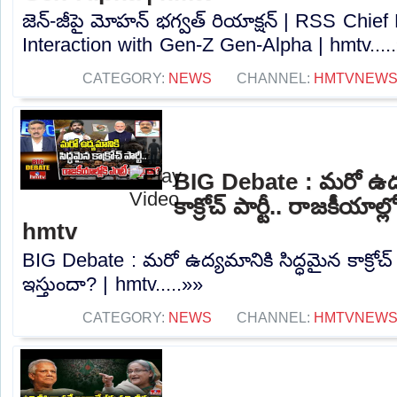
జెన్-జీపై మోహన్ భగ్వత్ రియాక్షన్ | RSS Chi
Interaction with Gen-Z Gen-Alpha | hmtv....
CATEGORY:
NEWS
CHANNEL:
HMTVNEW
BIG Debate : మరో ఉద్య
కాక్రోచ్ పార్టీ.. రాజకీయాల్ల
hmtv
BIG Debate : మరో ఉద్యమానికి సిద్ధమైన కాక్రోచ్ పా
ఇస్తుందా? | hmtv.....»»
CATEGORY:
NEWS
CHANNEL:
HMTVNEW