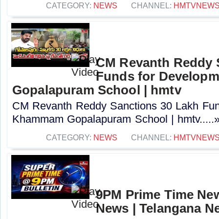
CATEGORY:
NEWS
CHANNEL:
HMTVNEW
CM Revanth Reddy S
Funds for Develop
Gopalapuram School | hmtv
CM Revanth Reddy Sanctions 30 Lakh Fun
Khammam Gopalapuram School | hmtv.....
CATEGORY:
NEWS
CHANNEL:
HMTVNEW
9PM Prime Time News
News | Telangana N