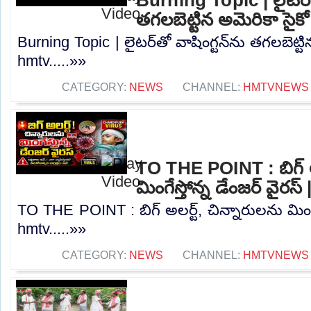
తగలబెట్టిన అమెరికా సైక
Burning Topic | లైటర్‌తో వాషింగ్టన్‌ను తగలబెట్టి
hmtv.....»»
CATEGORY:
NEWS
CHANNEL:
HMTVNEWS
TO THE POINT : బిగ్ అల
మింగేస్తోన్న డేంజర్ వైరస
TO THE POINT : బిగ్ అలర్ట్, చిన్నారులను మింగేస
hmtv.....»»
CATEGORY:
NEWS
CHANNEL:
HMTVNEWS