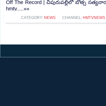
Off The Record | చీపురుపల్లిలో బొత్స సత్య
hmtv.....»»
CATEGORY:
NEWS
CHANNEL:
HMTVNEWS