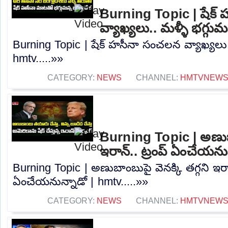
Burning Topic | షేక్
వ్యాఖ్యలు.. మళ్ళీ భగ్గుమ
Burning Topic | షేక్ హసీనా సంచలన వ్యాఖ్యలు.. 
hmtv.....»»
CATEGORY:
NEWS
CHANNEL:
HMTVNEW
Burning Topic | అణుబాం
ఇరాన్.. ట్రంప్ ఏంచేయను
Burning Topic | అణుబాంబుపై వెనక్కి తగ్గని ఇరాన
ఏంచేయనున్నాడో | hmtv.....»»
CATEGORY:
NEWS
CHANNEL:
HMTVNEW