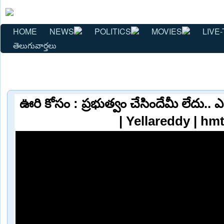
HOME
NEWS
POLITICS
MOVIES
LIVE-
తెలుగువార్తలు
ఊరి కోసం : ప్రభుత్వం చేసిందేమీ లేదు.. ఎల్లా
| Yellareddy | hm