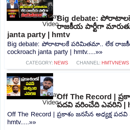
Big debate: పోరాటాలక
రాజకీయ పార్టీగా మారు
janta party | hmtv
Big debate: పోరాటాలకే పరిమితమా.. లేక రాజకీ
cockroach janta party | hmtv.....»»
CATEGORY:
NEWS
CHANNEL:
HMTVNEWS
Off The Record | ప్రకా
పదవి వరించేది ఎవరిని |
Off The Record | ప్రకాశం జనసేన అధ్యక్ష పదవి 
hmtv.....»»