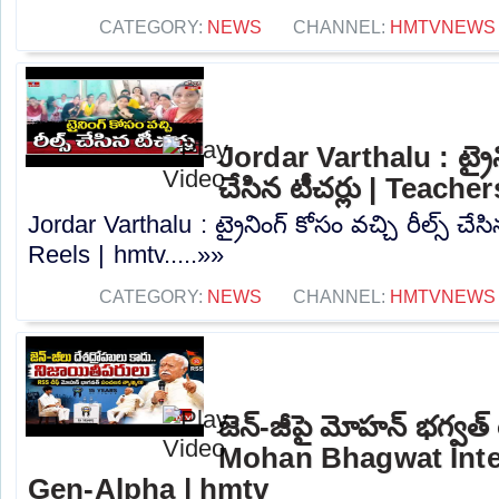
CATEGORY:
NEWS
CHANNEL:
HMTVNEWS
Jordar Varthalu : ట్రైని
చేసిన టీచర్లు | Teache
Jordar Varthalu : ట్రైనింగ్ కోసం వచ్చి రీల్స్ చేస
Reels | hmtv.....»»
CATEGORY:
NEWS
CHANNEL:
HMTVNEWS
జెన్-జీపై మోహన్ భగ్వత్
Mohan Bhagwat Inte
Gen-Alpha | hmtv