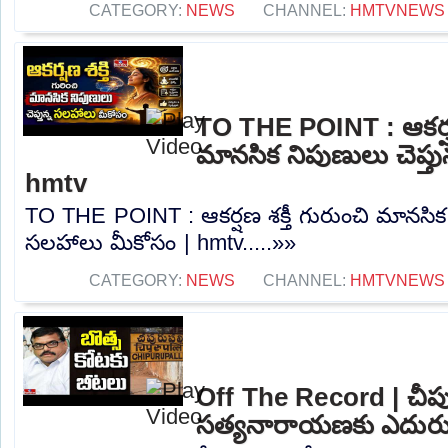
CATEGORY:
NEWS
CHANNEL:
HMTVNEWS
TO THE POINT : ఆకర్షణ 
మానసిక నిపుణులు చెప్త
hmtv
TO THE POINT : ఆకర్షణ శక్తీ గురుంచి మానసిక న
సలహాలు మీకోసం | hmtv.....»»
CATEGORY:
NEWS
CHANNEL:
HMTVNEWS
Off The Record | చీపుర
సత్యనారాయణకు ఎదురుగ