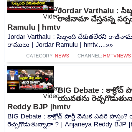
Jordar Varthalu : సిబ్
రాజీనామా చేస్తనన్న సర్
Ramulu | hmtv
Jordar Varthalu : సిబ్బంది దేకుతలేరని రాజీనామా
రాములు | Jordar Ramulu | hmtv.....»»
CATEGORY:
NEWS
CHANNEL:
HMTVNEWS
BIG Debate : కాక్రోచ్ పా
యువతను రెచ్చగొడుతున్
Reddy BJP |hmtv
BIG Debate : కాక్రోచ్ పార్టీ వెనుక ఎవరి హస్త
రెచ్చగొడుతున్నారా ? | Anjaneya Reddy BJP |h