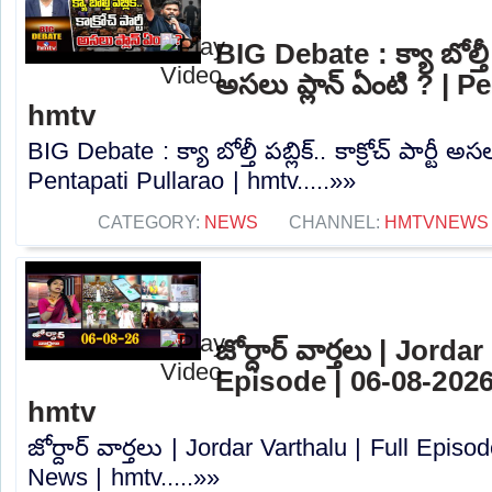
BIG Debate : క్యా బోల్తీ పబ్
అసలు ప్లాన్ ఏంటి ? | P
hmtv
BIG Debate : క్యా బోల్తీ పబ్లిక్.. కాక్రోచ్ పార్టీ అస
Pentapati Pullarao | hmtv.....»»
CATEGORY:
NEWS
CHANNEL:
HMTVNEWS
జోర్దార్ వార్తలు | Jorda
Episode | 06-08-2026
hmtv
జోర్దార్ వార్తలు | Jordar Varthalu | Full Epis
News | hmtv.....»»