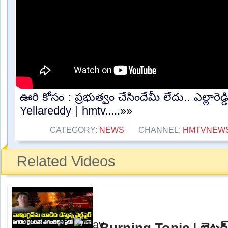
ఊరి కోసం : ప్రభుత్వం చేసిందేమీ లేదు.. ఎల్లారెడ్డి 
Yellareddy | hmtv.....»»
CATEGORY:
NEWS
CHANNEL:
HMTVNEW
Related Videos
Burning Topic | లైటర్‌త