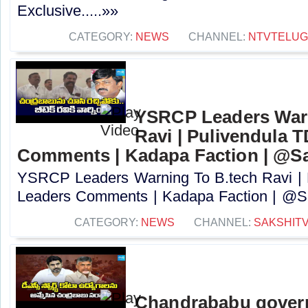
Exclusive.....»»
CATEGORY:
NEWS
CHANNEL:
NTVTELU
YSRCP Leaders Warn
Ravi | Pulivendula 
Comments | Kadapa Faction | @S
YSRCP Leaders Warning To B.tech Ravi | 
Leaders Comments | Kadapa Faction | @Sa
CATEGORY:
NEWS
CHANNEL:
SAKSHIT
Chandrababu govern