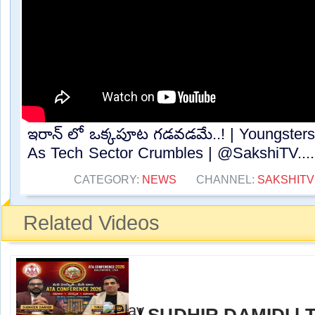
ఇరాన్ లో ఒక్కపూట గడవడమే..! | Youngsters
As Tech Sector Crumbles | @SakshiTV....
CATEGORY:
NEWS
CHANNEL:
SAKSHITV
Related Videos
l SUDHIR DAMIDI l