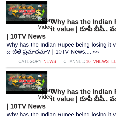
Why has the Indian 
it value | రూపీ బీపీ..
| 10TV News
Why has the Indian Rupee being losing it va
దాటితే ప్రమాదమా? | 10TV News.....»»
CATEGORY:
NEWS
CHANNEL:
10TVNEWSTE
Why has the Indian 
it value | రూపీ బీపీ..
| 10TV News
Why has the Indian Rupee being losing it va