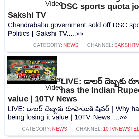
DSC sports quota job
Sakshi TV
Chandrababu government sold off DSC spor
Politics | Sakshi TV.....»»
CATEGORY:
NEWS
CHANNEL:
SAKSHIT
LIVE: డాలర్‌ దెబ్బకు ర
has the Indian Rupee
value | 10TV News
LIVE: డాలర్‌ దెబ్బకు రూపాయికి షివర్ | Why h
being losing it value | 10TV News.....»»
CATEGORY:
NEWS
CHANNEL:
10TVNEWSTE