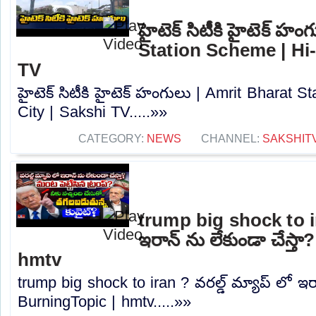
హైటెక్ సిటీకి హైటెక్ హ
Station Scheme | Hi-
TV
హైటెక్ సిటీకి హైటెక్ హంగులు | Amrit Bharat S
City | Sakshi TV.....»»
CATEGORY:
NEWS
CHANNEL:
SAKSHIT
trump big shock to ira
ఇరాన్ ను లేకుండా చేస్త
hmtv
trump big shock to iran ? వరల్డ్ మ్యాప్ లో ఇరా
BurningTopic | hmtv.....»»