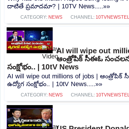
దాటితే ప్రమాదమా? | 10TV News.....»»
CATEGORY:
NEWS
CHANNEL:
10TVNEWSTE
AI will wipe out mill
ఆంత్రోపిక్ సీఈఓ సంచలన
సంక్షోభం.. | 10tV News
AI will wipe out millions of jobs | ఆంత్రోపి
ఉద్యోగ సంక్షోభం.. | 10tV News.....»»
CATEGORY:
NEWS
CHANNEL:
10TVNEWSTE
US President Donal