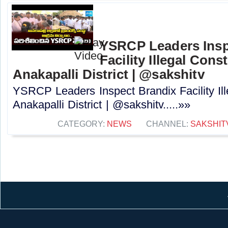
YSRCP Leaders Insp
Facility Illegal Cons
Anakapalli District | @sakshitv
YSRCP Leaders Inspect Brandix Facility Ill
Anakapalli District | @sakshitv.....»»
CATEGORY:
NEWS
CHANNEL:
SAKSHIT