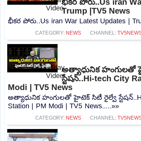
భీకర పోరు..Us iran W
Trump |TV5 News
భీకర పోరు..Us iran War Latest Updates | T
CATEGORY:
NEWS
CHANNEL:
TV5NEW
అత్యాధునిక హంగులతో హైటె
స్టేషన్..Hi-tech City 
Modi | TV5 News
అత్యాధునిక హంగులతో హైటెక్ సిటీ రైల్వే స్టేషన్.
Station | PM Modi | TV5 News.....»»
CATEGORY:
NEWS
CHANNEL:
TV5NEW