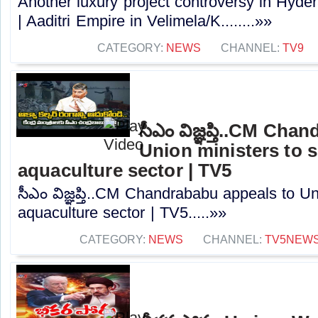
Another luxury project controversy in Hyder
| Aaditri Empire in Velimela/K........»»
CATEGORY:
NEWS
CHANNEL:
TV9
సీఎం విజ్ఞప్తి..CM Ch
Union ministers to 
aquaculture sector | TV5
సీఎం విజ్ఞప్తి..CM Chandrababu appeals to Un
aquaculture sector | TV5.....»»
CATEGORY:
NEWS
CHANNEL:
TV5NEW