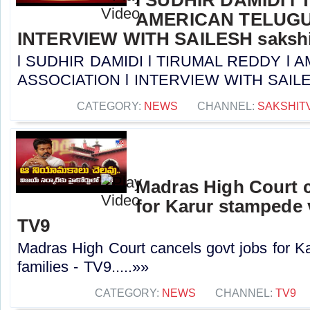
AMERICAN TELUGU
INTERVIEW WITH SAILESH sakshi
l SUDHIR DAMIDI l TIRUMAL REDDY l
ASSOCIATION l INTERVIEW WITH SAILESH 
CATEGORY:
NEWS
CHANNEL:
SAKSHIT
Madras High Court c
for Karur stampede v
TV9
Madras High Court cancels govt jobs for K
families - TV9.....»»
CATEGORY:
NEWS
CHANNEL:
TV9