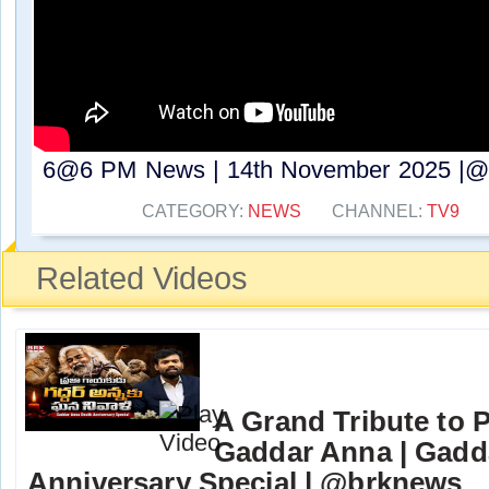
6@6 PM News | 14th November 2025 |@br
CATEGORY:
NEWS
CHANNEL:
TV9
Related Videos
A Grand Tribute to 
Gaddar Anna | Gadd
Anniversary Special | @brknews