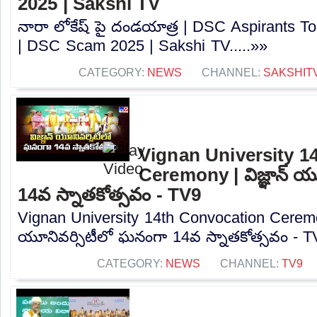
2025 | Sakshi TV
నారా లోకేష్ పై దండయాత్ర | DSC Aspirants T
| DSC Scam 2025 | Sakshi TV.....»»
CATEGORY:
NEWS
CHANNEL:
SAKSHIT
Vignan University 1
Ceremony | విజ్ఞాన్ య
14వ స్నాతకోత్సవం - TV9
Vignan University 14th Convocation Ceremony
యూనివర్సిటీలో ఘనంగా 14వ స్నాతకోత్సవం - TV
CATEGORY:
NEWS
CHANNEL:
TV9