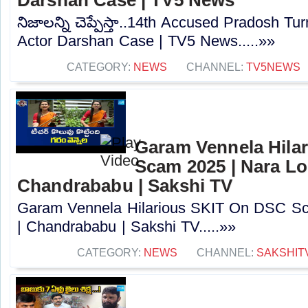
నిజాలన్ని చెప్పేస్తా..14th Accused Pradosh 
Actor Darshan Case | TV5 News.....»»
CATEGORY:
NEWS
CHANNEL:
TV5NEWS
Garam Vennela Hila
Scam 2025 | Nara Lo
Chandrababu | Sakshi TV
Garam Vennela Hilarious SKIT On DSC Sc
| Chandrababu | Sakshi TV.....»»
CATEGORY:
NEWS
CHANNEL:
SAKSHIT