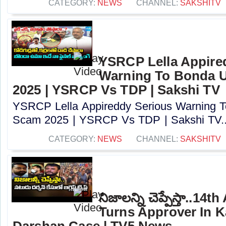
CATEGORY:
NEWS
CHANNEL:
SAKSHITV
YSRCP Lella Appire
Warning To Bonda 
2025 | YSRCP Vs TDP | Sakshi TV
YSRCP Lella Appireddy Serious Warning
Scam 2025 | YSRCP Vs TDP | Sakshi TV..
CATEGORY:
NEWS
CHANNEL:
SAKSHITV
నిజాలన్ని చెప్పేస్తా..
Turns Approver In 
Darshan Case | TV5 News