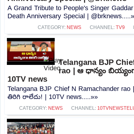
A Grand Tribute to People's Singer Gadda
Death Anniversary Special | @brknews.....
CATEGORY:
NEWS
CHANNEL:
TV9
Telangana BJP Chi
rao | ఆ ధాన్యం బియ్యంగా
10TV news
Telangana BJP Chief N Ramachander rao |
తిరిగి రాలేదు! | 10TV news.....»»
CATEGORY:
NEWS
CHANNEL:
10TVNEWSTEL