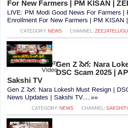
For New Farmers | PM KISAN | Z
LIVE: PM Modi Good News For Farmers |
Enrollment For New Farmers | PM KISAN |
CATEGORY:
NEWS
CHANNEL:
ZEE24TELUG
Gen Z సెగ: Nara Lok
DSC Scam 2025 | AP
Sakshi TV
Gen Z సెగ: Nara Lokesh Must Resign | D
News Updates | Sakshi TV.....»»
CATEGORY:
NEWS
CHANNEL:
SAKSHIT