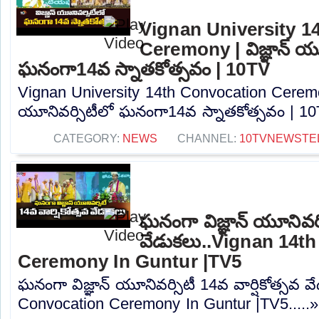
Vignan University 1
Ceremony | విజ్ఞాన్ యూ
ఘనంగా14వ స్నాతకోత్సవం | 10TV
Vignan University 14th Convocation Ceremony
యూనివర్సిటీలో ఘనంగా14వ స్నాతకోత్సవం | 10T
CATEGORY:
NEWS
CHANNEL:
10TVNEWSTE
ఘనంగా విజ్ఞాన్ యూనివర్స
వేడుకలు..Vignan 14t
Ceremony In Guntur |TV5
ఘనంగా విజ్ఞాన్ యూనివర్సిటీ 14వ వార్షికోత్సవ 
Convocation Ceremony In Guntur |TV5.....