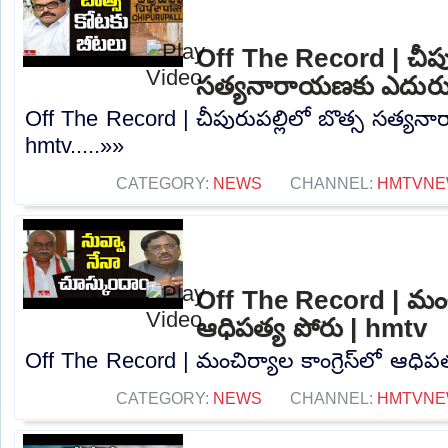
Off The Record | చీపుర
సత్యనారాయణకు ఎదురుగ
Off The Record | చీపురుపల్లిలో బొత్స సత్య
hmtv.....»»
CATEGORY:
NEWS
CHANNEL:
HMTVNE
Off The Record | మంచిర్
ఆధిపత్య పోరు | hmtv
Off The Record | మంచిర్యాల కాంగ్రెస్‌లో ఆధిపత
CATEGORY:
NEWS
CHANNEL:
HMTVNE