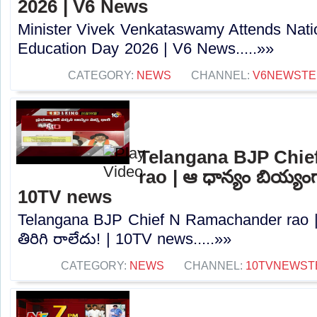
2026 | V6 News
Minister Vivek Venkataswamy Attends Natio
Education Day 2026 | V6 News.....»»
CATEGORY:
NEWS
CHANNEL:
V6NEWSTE
Telangana BJP Chi
rao | ఆ ధాన్యం బియ్యంగా
10TV news
Telangana BJP Chief N Ramachander rao |
తిరిగి రాలేదు! | 10TV news.....»»
CATEGORY:
NEWS
CHANNEL:
10TVNEWST