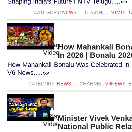
Shaping India's Future l NTV Telugu.....»»
CATEGORY:
NEWS
CHANNEL:
NTVTEL
How Mahankali Bona
In 2026 | Bonalu 202
How Mahankali Bonalu Was Celebrated In 
V6 News.....»»
CATEGORY:
NEWS
CHANNEL:
V6NEWSTE
Minister Vivek Ven
National Public Rel