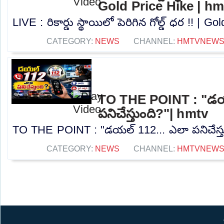
Gold Price Hike | hm
LIVE : రికార్డు స్థాయిలో పెరిగిన గోల్డ్ ధర !! | G
CATEGORY:
NEWS
CHANNEL:
HMTVNEW
TO THE POINT : "డయ
పనిచేస్తుంది?"| hmtv
TO THE POINT : "డయల్ 112... ఎలా పనిచేస్తుం
CATEGORY:
NEWS
CHANNEL:
HMTVNEW