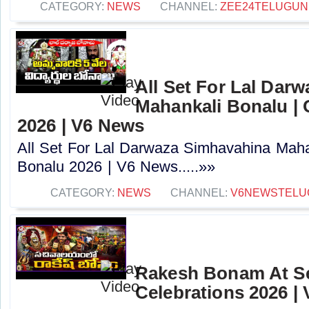
CATEGORY:
NEWS
CHANNEL:
ZEE24TELUGU
All Set For Lal Dar
Mahankali Bonalu | 
2026 | V6 News
All Set For Lal Darwaza Simhavahina Mahan
Bonalu 2026 | V6 News.....»»
CATEGORY:
NEWS
CHANNEL:
V6NEWSTELU
Rakesh Bonam At Se
Celebrations 2026 |