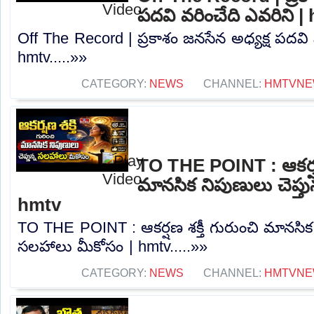
పదవి వరించేది ఎవరిని |
Off The Record | ప్రకాశం జనసేన అధ్యక్ష పదవి 
hmtv.....»»
CATEGORY:
NEWS
CHANNEL:
HMTVNE
TO THE POINT : ఆకర్షణ 
మానసిక నిపుణులు చెప్త
hmtv
TO THE POINT : ఆకర్షణ శక్తీ గురుంచి మానసిక న
సలహాలు మీకోసం | hmtv.....»»
CATEGORY:
NEWS
CHANNEL:
HMTVNE