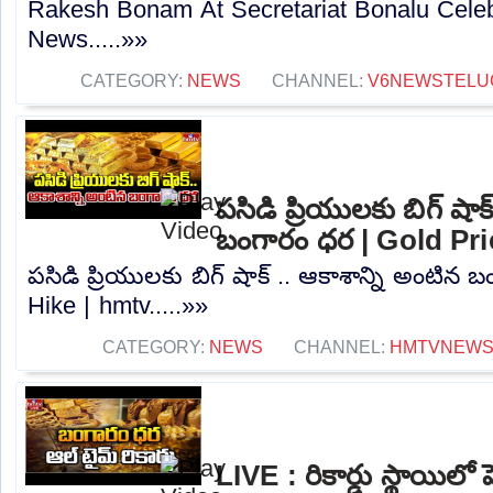
Rakesh Bonam At Secretariat Bonalu Celeb
News.....»»
CATEGORY:
NEWS
CHANNEL:
V6NEWSTELU
పసిడి ప్రియులకు బిగ్ షాక
బంగారం ధర | Gold Pri
పసిడి ప్రియులకు బిగ్ షాక్ .. ఆకాశాన్ని అంటిన
Hike | hmtv.....»»
CATEGORY:
NEWS
CHANNEL:
HMTVNEW
LIVE : రికార్డు స్థాయిలో పె