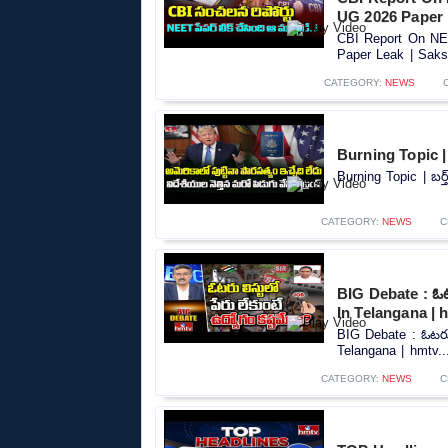
UG 2026 Paper 
CBI Report On NE
Paper Leak | Saksh
CATEGORY:
NEWS
Burning Topic | బ
Burning Topic | బర్త
CATEGORY:
NEWS
C
BIG Debate : ఓటర
In Telangana | 
BIG Debate : ఓటరు ల
Telangana | hmtv..
CATEGORY:
NEWS
C