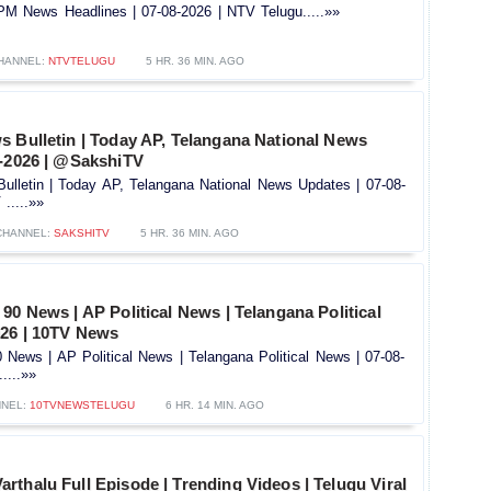
M News Headlines | 07-08-2026 | NTV Telugu.....»»
HANNEL:
NTVTELUGU
5 HR. 36 MIN. AGO
s Bulletin | Today AP, Telangana National News
-2026 | @SakshiTV ​
ulletin | Today AP, Telangana National News Updates | 07-08-
.....»»
CHANNEL:
SAKSHITV
5 HR. 36 MIN. AGO
90 News | AP Political News | Telangana Political
026 | 10TV News
News | AP Political News | Telangana Political News | 07-08-
....»»
NEL:
10TVNEWSTELUGU
6 HR. 14 MIN. AGO
thalu Full Episode | Trending Videos | Telugu Viral