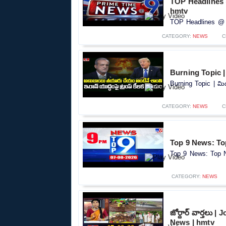
TOP Headlines 
hmtv
TOP Headlines @ 9
CATEGORY:
NEWS
C
Burning Topic | మ
Burning Topic | మిడ
CATEGORY:
NEWS
C
Top 9 News: Top
Top 9 News: Top N
CATEGORY:
NEWS
జోర్దార్ వార్తలు 
News | hmtv