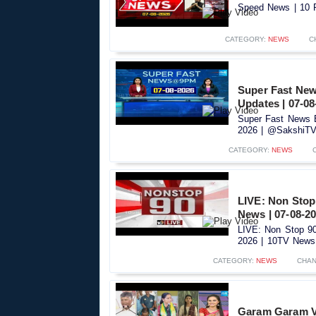
Speed News | 10 P
CATEGORY:
NEWS
C
Super Fast New
Updates | 07-08
Super Fast News B
2026 | @SakshiTV ​
CATEGORY:
NEWS
LIVE: Non Stop 
News | 07-08-2
LIVE: Non Stop 90 
2026 | 10TV News.
CATEGORY:
NEWS
CHAN
Garam Garam Var