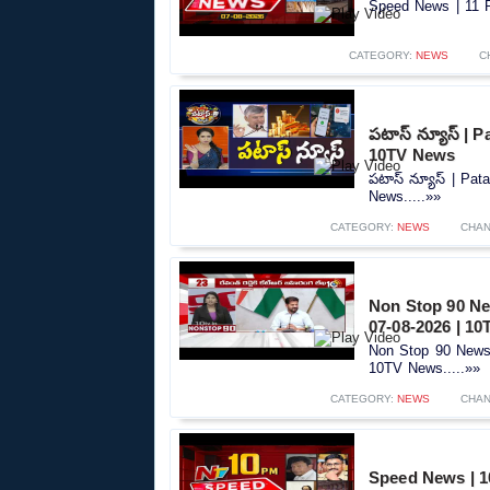
Speed News | 11 P
CATEGORY:
NEWS
C
పటాస్ న్యూస్ | 
10TV News
పటాస్ న్యూస్ | Pa
News.....»»
CATEGORY:
NEWS
CHAN
Non Stop 90 New
07-08-2026 | 1
Non Stop 90 News |
10TV News.....»»
CATEGORY:
NEWS
CHAN
Speed News | 1