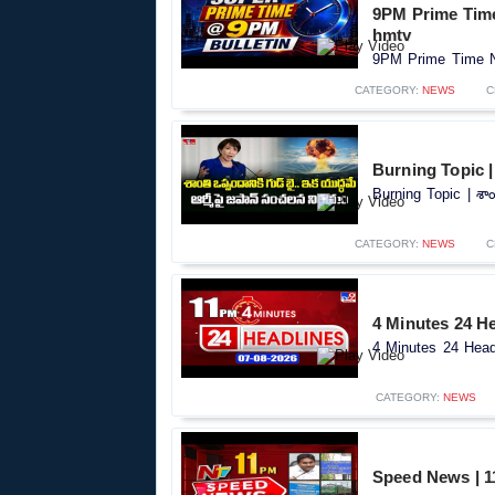
9PM Prime Time
hmtv
9PM Prime Time Ne
CATEGORY:
NEWS
C
Burning Topic |
Burning Topic | శా
CATEGORY:
NEWS
C
4 Minutes 24 He
4 Minutes 24 Headl
CATEGORY:
NEWS
Speed News | 1