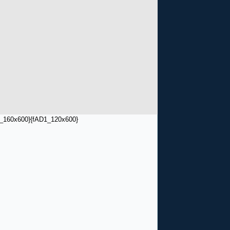
_160x600}
{fAD1_120x600}