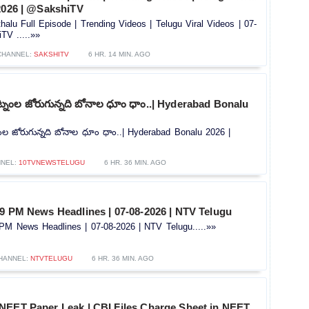
2026 | @SakshiTV ​
lu Full Episode | Trending Videos | Telugu Viral Videos | 07-
V ​.....»»
CHANNEL:
SAKSHITV
6 HR. 14 MIN. AGO
్నంల జోరుగున్నది బోనాల ధూం ధాం..| Hyderabad Bonalu
ంల జోరుగున్నది బోనాల ధూం ధాం..| Hyderabad Bonalu 2026 |
NEL:
10TVNEWSTELUGU
6 HR. 36 MIN. AGO
 9 PM News Headlines | 07-08-2026 | NTV Telugu
PM News Headlines | 07-08-2026 | NTV Telugu.....»»
HANNEL:
NTVTELUGU
6 HR. 36 MIN. AGO
NEET Paper Leak | CBI Files Charge Sheet in NEET