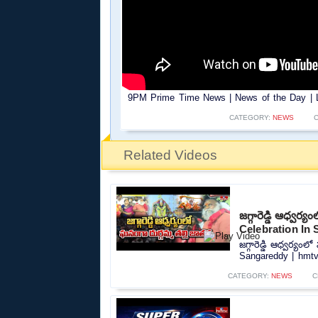
9PM Prime Time News | News of the Day | La
CATEGORY:
NEWS
Related Videos
జగ్గారెడ్డి ఆధ్వర
Celebration In
జగ్గారెడ్డి ఆధ్వర్య
Sangareddy | hmtv.
CATEGORY:
NEWS
C