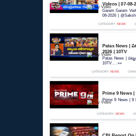
Videos | 07-08-
Garam Garam Vartha
08-2026 | @SakshiT
CATEGORY:
NEWS
Patas News | పట
2026 | 10TV
Patas News | పట్న
10TV.....»»
CATEGORY:
NEWS
CHAN
Prime 9 News |
Prime 9 News | 9 
CATEGORY:
NEWS
C
CBI Report On 