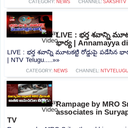
CATEGORY:
NEWS
CHANNEL:
SAKSHITV
LIVE : భర్త శవాన్ని మూటక
భార్య | Annamayya di
LIVE : భర్త శవాన్ని మూటకట్టి రోడ్డుపై పడేసిన భ
| NTV Telugu.....»»
CATEGORY:
NEWS
CHANNEL:
NTVTELUG
Rampage by MRO Sri
associates in Suryape
TV