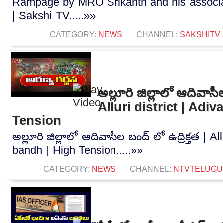
Rampage by MRO Srikanth and his associate
| Sakshi TV.....»»
CATEGORY:
NEWS
CHANNEL:
SAKSHITV
అల్లూరి జిల్లాలో ఆదివాసీల
Alluri district | Adi
Tension
అల్లూరి జిల్లాలో ఆదివాసీల బంద్ లో ఉద్రిక్తత | All
bandh | High Tension.....»»
CATEGORY:
NEWS
CHANNEL:
NTVTELUGU