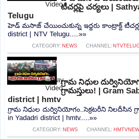
టీచర్లపై చర్యలు | Sath
Telugu
హెడ్ మసాజ్ చేయించుకున్న ఇద్దరు కాంట్రాక్ట్ టీచర
district | NTV Telugu.....»»
CATEGORY:
NEWS
CHANNEL:
NTVTELU
గ్రామ నిధుల దుర్వినియోగం
గ్రామస్తులు! | Gram S
district | hmtv
గ్రామ నిధుల దుర్వినియోగం..సెక్రటరీని నిలదీసిన 
in Yadadri district | hmtv.....»»
CATEGORY:
NEWS
CHANNEL:
HMTVNE