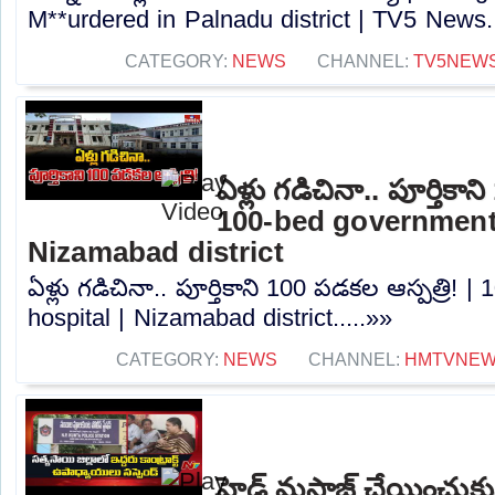
M**urdered in Palnadu district | TV5 News..
CATEGORY:
NEWS
CHANNEL:
TV5NEW
ఏళ్లు గడిచినా.. పూర్తికాన
100-bed government 
Nizamabad district
ఏళ్లు గడిచినా.. పూర్తికాని 100 పడకల ఆస్పత్రి!
hospital | Nizamabad district.....»»
CATEGORY:
NEWS
CHANNEL:
HMTVNE
హెడ్ మసాజ్ చేయించుకున్న 