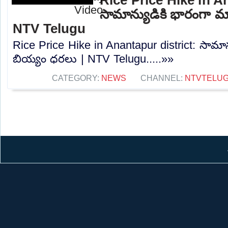
సామాన్యుడికి భారంగా మ
NTV Telugu
Rice Price Hike in Anantapur district: సామా
బియ్యం ధరలు | NTV Telugu.....»»
CATEGORY:
NEWS
CHANNEL:
NTVTELU