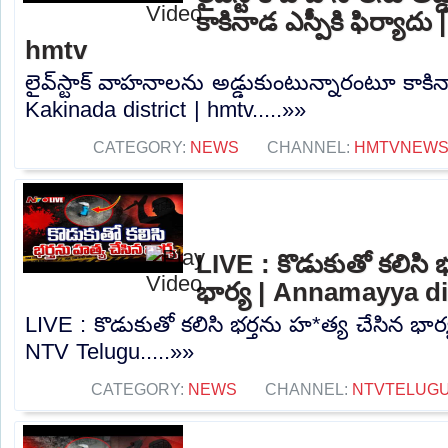
కాకినాడ ఎస్పీకి ఫిర్యాదు
hmtv
లైవ్‌స్టాక్ వాహనాలను అడ్డుకుంటున్నారంటూ కాకినా
Kakinada district | hmtv.....»»
CATEGORY:
NEWS
CHANNEL:
HMTVNEW
LIVE : కొడుకుతో కలిసి 
భార్య | Annamayya di
LIVE : కొడుకుతో కలిసి భర్తను హ*త్య చేసిన భార
NTV Telugu.....»»
CATEGORY:
NEWS
CHANNEL:
NTVTELUG