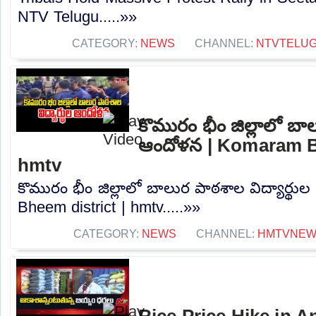
NTV Telugu.....»»
CATEGORY:
NEWS
CHANNEL:
NTVTELU
కొమురం భీం జిల్లాలో బాల
ఆందోళన | Komaram Bh
hmtv
కొమురం భీం జిల్లాలో బాలుర పాఠశాల విద్యార్థ
Bheem district | hmtv.....»»
CATEGORY:
NEWS
CHANNEL:
HMTVNE
Rice Price Hike in A