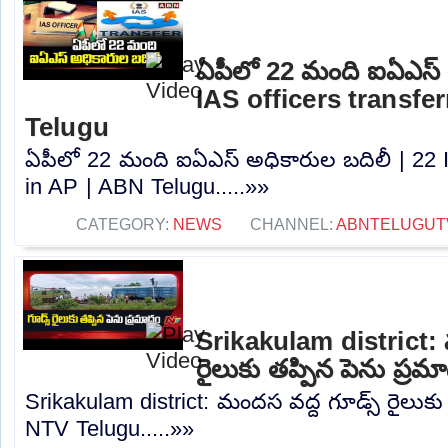
ఏపీలో 22 మంది ఐఏఎస్‌ 
IAS officers transfe
Telugu
ఏపీలో 22 మంది ఐఏఎస్‌ అధికారుల బదిలీ | 22 I
in AP | ABN Telugu.....»»
CATEGORY:
NEWS
CHANNEL:
ABNTELUGUT
Srikakulam district: 
రైలుకు తప్పిన పెను ప్ర
Srikakulam district: మందస వద్ద గూడ్స్ రైలుకు
NTV Telugu.....»»