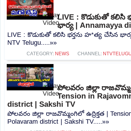
LIVE : కొడుకుతో కలిసి 
భార్య | Annamayya di
LIVE : కొడుకుతో కలిసి భర్తను హ*త్య చేసిన భార
NTV Telugu.....»»
CATEGORY:
NEWS
CHANNEL:
NTVTELUG
పోలవరం జిల్లా రాజవొమ్మంగ
Tension in Rajavom
district | Sakshi TV
పోలవరం జిల్లా రాజవొమ్మంగిలో ఉద్రిక్తత | Tens
Polavaram district | Sakshi TV.....»»