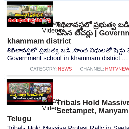
శిథిలావస్థలో ప్రభుత్వ బడ
వేసిన టీచర్లు | Gover
khammam district
శిథిలావస్థలో ప్రభుత్వ బడి..సొంత నిధులతో షెడ్డు వ
Government school in khammam district....
CATEGORY:
NEWS
CHANNEL:
HMTVNE
Tribals Hold Massive
Seetampet, Manyam d
Telugu
Tribals Hold Massive Protest Rally in Seet