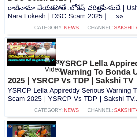
రాజీనామా చేయకపోతే..లోకేష్ చరిత్రహీనుడే | U
Nara Lokesh | DSC Scam 2025 |.....»»
CATEGORY:
NEWS
CHANNEL:
SAKSHIT
YSRCP Lella Appire
Warning To Bonda 
2025 | YSRCP Vs TDP | Sakshi TV
YSRCP Lella Appireddy Serious Warning
Scam 2025 | YSRCP Vs TDP | Sakshi TV..
CATEGORY:
NEWS
CHANNEL:
SAKSHIT