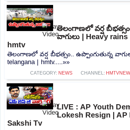
తెలంగాణలో వర్ష బీభత్సం
వాగులు | Heavy rains 
hmtv
తెలంగాణలో వర్ష బీభత్సం.. ఉప్పొంగుతున్న వాగు
telangana | hmtv.....»»
CATEGORY:
NEWS
CHANNEL:
HMTVNE
LIVE : AP Youth De
Lokesh Resign | AP
Sakshi Tv