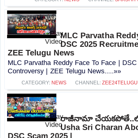
MLC Parvatha Reddy
DSC 2025 Recruitmen
ZEE Telugu News
MLC Parvatha Reddy Face To Face | DSC 
Controversy |‪ ZEE Telugu News.....»»
CATEGORY:
NEWS
CHANNEL:
ZEE24TELUG
రాజీనామా చేయకపోతే..లోక
Usha Sri Charan Abo
DSC Scam 2025 |