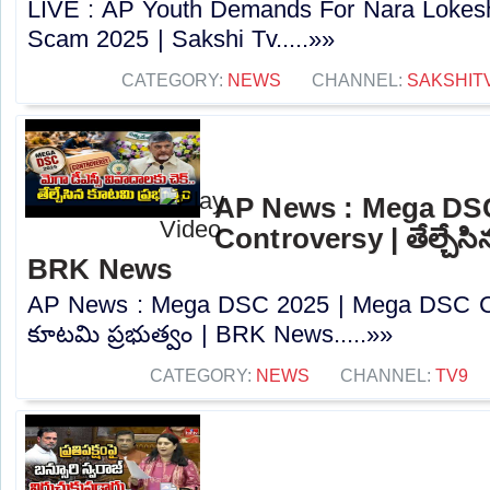
LIVE : AP Youth Demands For Nara Lokes
Scam 2025 | Sakshi Tv.....»»
CATEGORY:
NEWS
CHANNEL:
SAKSHIT
AP News : Mega DS
Controversy | తేల్చేసి
BRK News
AP News : Mega DSC 2025 | Mega DSC Cont
కూటమి ప్రభుత్వం | BRK News.....»»
CATEGORY:
NEWS
CHANNEL:
TV9