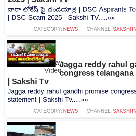
నారా లోకేష్ పై దండయాత్ర | DSC Aspirants T
| DSC Scam 2025 | Sakshi TV.....»»
CATEGORY:
NEWS
CHANNEL:
SAKSHIT
Jagga reddy rahul 
congress telangana 
| Sakshi Tv
Jagga reddy rahul gandhi promise congress 
statement | Sakshi Tv.....»»
CATEGORY:
NEWS
CHANNEL:
SAKSHIT