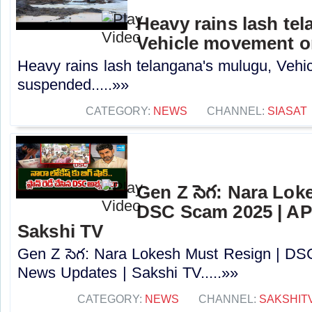
Heavy rains lash te
Vehicle movement 
Heavy rains lash telangana's mulugu, Veh
suspended.....»»
CATEGORY:
NEWS
CHANNEL:
SIASAT
Gen Z సెగ: Nara Lok
DSC Scam 2025 | AP
Sakshi TV
Gen Z సెగ: Nara Lokesh Must Resign | D
News Updates | Sakshi TV.....»»
CATEGORY:
NEWS
CHANNEL:
SAKSHIT