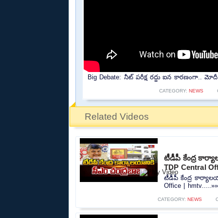
Big Debate: నీట్ పరీక్ష రద్దు ఐన కారణంగా.. మోద
CATEGORY:
NEWS
Related Videos
టీడీపీ కేంద్ర కా
TDP Central Off
టీడీపీ కేంద్ర కార్
Office | hmtv.....»»
CATEGORY:
NEWS