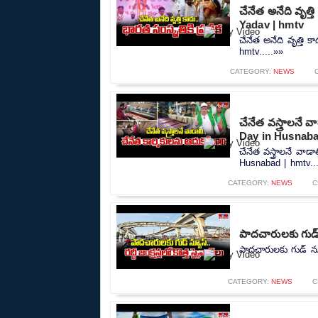
చేనేత అనేది వృత్త
Yadav | hmtv
చేనేత అనేది వృత్తి 
hmtv.....»»
CATEGORY:
NEWS
చేనేత వస్త్రాలనే 
Day in Husnaba
చేనేత వస్త్రాలనే వా
Husnabad | hmtv...
CATEGORY:
NEWS
C
పాదచారులకు గుడ్
పాదచారులకు గుడ్ న్
CATEGORY:
NEWS
C