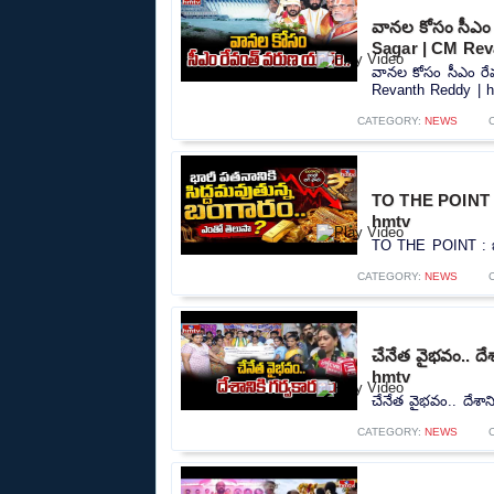
వానల కోసం సీఎం
Sagar | CM Rev
వానల కోసం సీఎం ర
Revanth Reddy | hm
CATEGORY:
NEWS
TO THE POINT : 
hmtv
TO THE POINT : భా
CATEGORY:
NEWS
చేనేత వైభవం.. దే
hmtv
చేనేత వైభవం.. దేశా
CATEGORY:
NEWS