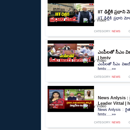
IIT ఢిల్లీకి ప్రధ
IIT ఢిల్లీకి ప్రధాని
CATEGORY:
NEWS
ఎంపీలతో సీఎం వి
| hmtv
ఎంపీలతో సీఎం విజయ్
hmtv.....»»
CATEGORY:
NEWS
News Anlysis : రై
Leader Vittal | 
News Anlysis : రైతు
hmtv.....»»
CATEGORY:
NEWS