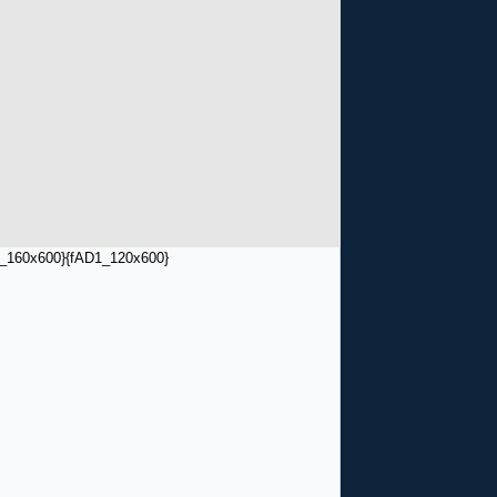
_160x600}
{fAD1_120x600}