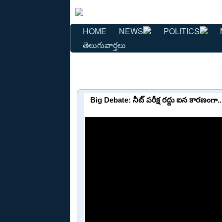
HOME
NEWS
POLITICS
తెలుగువార్తలు
Big Debate: నీట్ పరీక్ష రద్దు ఐన కారణంగా