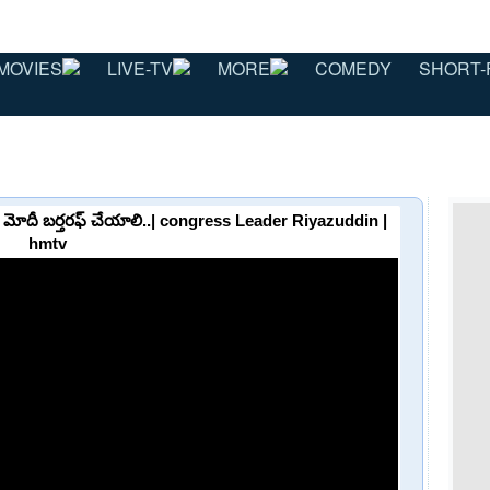
MOVIES
LIVE-TV
MORE
COMEDY
SHORT-
.. మోదీ బర్తరఫ్ చేయాలి..| congress Leader Riyazuddin |
hmtv