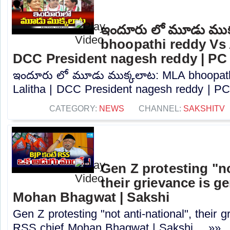
ఇందూరు లో మూడు ముక
bhoopathi reddy Vs A
DCC President nagesh reddy | PC
ఇందూరు లో మూడు ముక్కలాట: MLA bhoopath
Lalitha | DCC President nagesh reddy | PC.
CATEGORY:
NEWS
CHANNEL:
SAKSHITV
Gen Z protesting "no
their grievance is g
Mohan Bhagwat | Sakshi
Gen Z protesting "not anti-national", their 
RSS chief Mohan Bhagwat | Sakshi.....»»