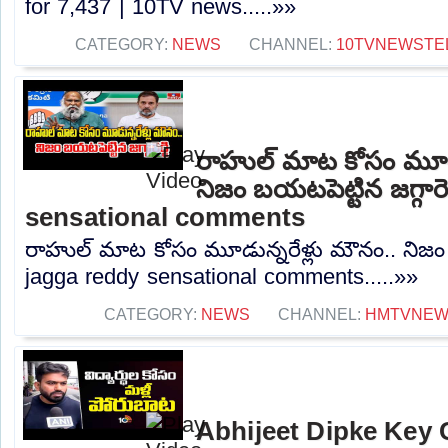
for 7,437 | 10TV news.....»»
CATEGORY:
NEWS
CHANNEL:
10TVNEWSTE
రాహుల్ మాట కోసం మూడు
నిజం బయటపెట్టిన జగ్గారె
sensational comments
రాహుల్ మాట కోసం మూడున్నరేళ్లు మౌనం.. నిజం బయ
jagga reddy sensational comments.....»»
CATEGORY:
NEWS
CHANNEL:
HMTVNE
Abhijeet Dipke Key