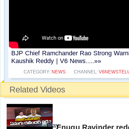
BJP Chief Ramchander Rao Strong Warn
Kaushik Reddy | V6 News.....»»
CATEGORY:
NEWS
CHANNEL:
V6NEWSTEL
Related Videos
Enugu Ravinder redd