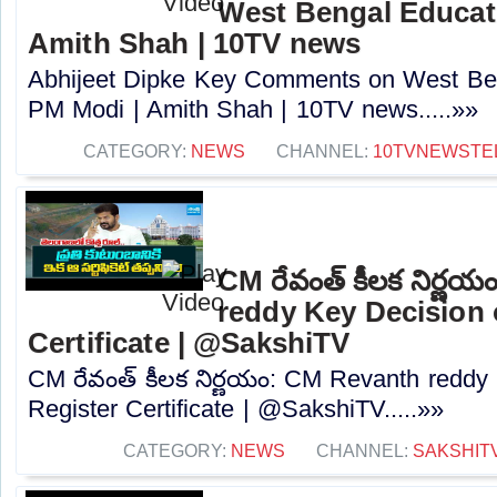
West Bengal Educati
Amith Shah | 10TV news
Abhijeet Dipke Key Comments on West Beng
PM Modi | Amith Shah | 10TV news.....»»
CATEGORY:
NEWS
CHANNEL:
10TVNEWSTE
CM రేవంత్ కీలక నిర్ణ
reddy Key Decision 
Certificate | @SakshiTV
CM రేవంత్ కీలక నిర్ణయం: CM Revanth reddy
Register Certificate | @SakshiTV.....»»
CATEGORY:
NEWS
CHANNEL:
SAKSHIT