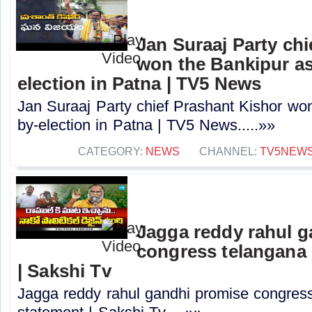
Jan Suraaj Party chi
won the Bankipur a
election in Patna | TV5 News
Jan Suraaj Party chief Prashant Kishor wo
by-election in Patna | TV5 News.....»»
CATEGORY:
NEWS
CHANNEL:
TV5NEW
Jagga reddy rahul 
congress telangana 
| Sakshi Tv
Jagga reddy rahul gandhi promise congress 