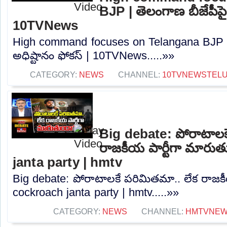
BJP | తెలంగాణ బీజేపీపై 
10TVNews
High command focuses on Telangana BJP | 
అధిష్టానం ఫోకస్ | 10TVNews.....»»
CATEGORY:
NEWS
CHANNEL:
10TVNEWSTEL
Big debate: పోరాటాలక
రాజకీయ పార్టీగా మారు
janta party | hmtv
Big debate: పోరాటాలకే పరిమితమా.. లేక రాజకీ
cockroach janta party | hmtv.....»»
CATEGORY:
NEWS
CHANNEL:
HMTVNE