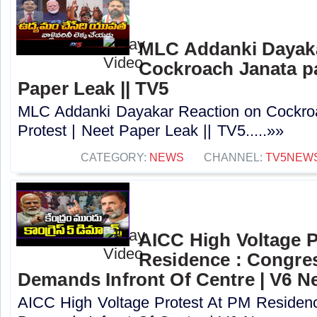
MLC Addanki Dayaka
Cockroach Janata pa
Paper Leak || TV5
MLC Addanki Dayakar Reaction on Cockroa
Protest | Neet Paper Leak || TV5.....»»
CATEGORY:
NEWS
CHANNEL:
TV5NEW
AICC High Voltage P
Residence : Congres
Demands Infront Of Centre | V6 N
AICC High Voltage Protest At PM Residenc