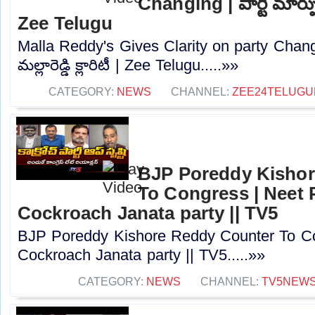
Changing | పార్టీ మార్పుపై 
Zee Telugu
Malla Reddy's Gives Clarity on party Changin
మల్లారెడ్డి క్లారిటీ | Zee Telugu.....»»
CATEGORY:
NEWS
CHANNEL:
ZEE24TELUG
BJP Poreddy Kishor
To Congress | Neet P
Cockroach Janata party || TV5
BJP Poreddy Kishore Reddy Counter To Con
Cockroach Janata party || TV5.....»»
CATEGORY:
NEWS
CHANNEL:
TV5NEW