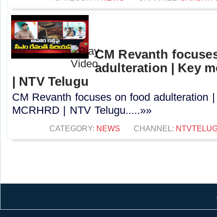
CM Revanth focuses
adulteration | Key
| NTV Telugu
CM Revanth focuses on food adulteration |
MCRHRD | NTV Telugu.....»»
CATEGORY:
NEWS
CHANNEL:
NTVTELU