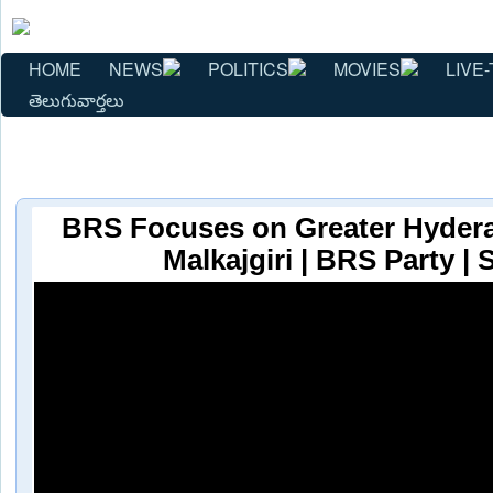
HOME
NEWS
POLITICS
MOVIES
LIVE-
తెలుగువార్తలు
BRS Focuses on Greater Hyder
Malkajgiri | BRS Party | 