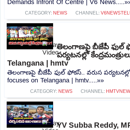
Demands Infront Of Centre | V6 News.....»
CATEGORY:
NEWS
CHANNEL:
V6NEWSTEL
తెలంగాణపై బీజేపీ ఫుల్ 
పర్యటనల్లో కేంద్రమంత్ర
Telangana | hmtv
తెలంగాణపై బీజేపీ ఫుల్ ఫోకస్.. వరుస పర్యటనల్లో
focuses on Telangana | hmtv.....»»
CATEGORY:
NEWS
CHANNEL:
HMTVNE
YV Subba Reddy, M