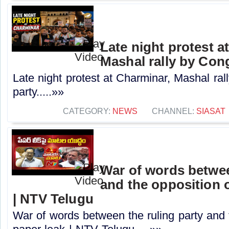
Late night protest a
Mashal rally by Con
Late night protest at Charminar, Mashal ra
party.....»»
CATEGORY:
NEWS
CHANNEL:
SIASAT
War of words betwee
and the opposition o
| NTV Telugu
War of words between the ruling party and 