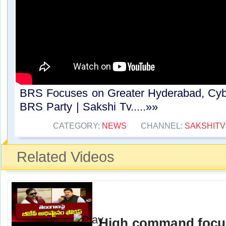
BRS Focuses on Greater Hyderabad, Cybe
BRS Party | Sakshi Tv.....»»
CATEGORY:
NEWS
CHANNEL:
SAKSHITV
Related Videos
High command focu