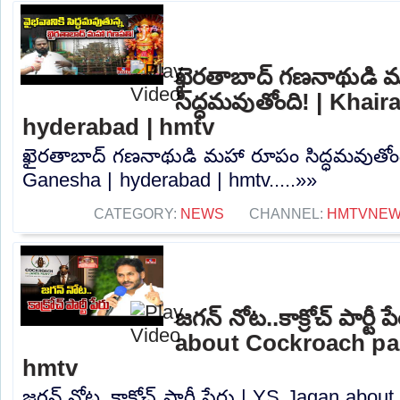
ఖైరతాబాద్ గణనాథుడి 
సిద్ధమవుతోంది! | Khai
hyderabad | hmtv
ఖైరతాబాద్ గణనాథుడి మహా రూపం సిద్ధమవుతోంద
Ganesha | hyderabad | hmtv.....»»
CATEGORY:
NEWS
CHANNEL:
HMTVNE
జగన్ నోట..కాక్రోచ్ పార్టీ
about Cockroach par
hmtv
జగన్ నోట..కాక్రోచ్ పార్టీ పేరు | YS Jagan abo