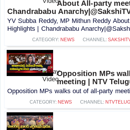
About All-party meet
Chandrababu Anarchy|@SakshiT
YV Subba Reddy, MP Mithun Reddy About A
Highlights | Chandrababu Anarchy|@Sakshi
CATEGORY:
NEWS
CHANNEL:
SAKSHIT
Opposition MPs walks
meeting | NTV Telug
Opposition MPs walks out of all-party meeti
CATEGORY:
NEWS
CHANNEL:
NTVTELU