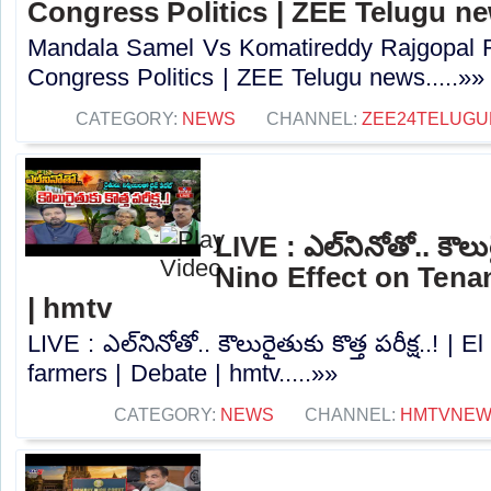
Congress Politics | ZEE Telugu n
Mandala Samel Vs Komatireddy Rajgopal R
Congress Politics | ZEE Telugu news.....»»
CATEGORY:
NEWS
CHANNEL:
ZEE24TELUG
LIVE : ఎల్‌నినోతో.. కౌలురై
Nino Effect on Tena
| hmtv
LIVE : ఎల్‌నినోతో.. కౌలురైతుకు కొత్త పరీక్ష..! |
farmers | Debate | hmtv.....»»
CATEGORY:
NEWS
CHANNEL:
HMTVNE