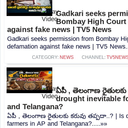
Gadkari seeks perm
Bombay High Court t
against fake news | TV5 News
Gadkari seeks permission from Bombay High
defamation against fake news | TV5 News..
CATEGORY:
NEWS
CHANNEL:
TV5NEW
ఏపీ , తెలంగాణ రైతులకు 
drought inevitable f
and Telangana?
ఏపీ , తెలంగాణ రైతులకు కరువు తప్పదా..? | Is d
farmers in AP and Telangana?.....»»