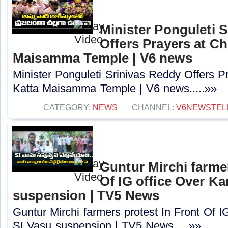
Minister Ponguleti 
Offers Prayers at Ch
Maisamma Temple | V6 news
Minister Ponguleti Srinivas Reddy Offers P
Katta Maisamma Temple | V6 news.....»»
CATEGORY:
NEWS
CHANNEL:
V6NEWSTEL
Guntur Mirchi farmer
Of IG office Over K
suspension | TV5 News
Guntur Mirchi farmers protest In Front Of 
SI Vasu suspension | TV5 News.....»»