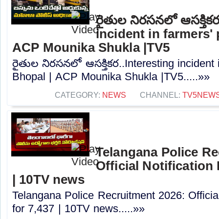
రైతుల నిరసనలో ఆసక్తిక
incident in farmers'
ACP Mounika Shukla |TV5
రైతుల నిరసనలో ఆసక్తికర..Interesting incident 
Bhopal | ACP Mounika Shukla |TV5.....»»
CATEGORY:
NEWS
CHANNEL:
TV5NEW
Telangana Police Re
Official Notification
| 10TV news
Telangana Police Recruitment 2026: Officia
for 7,437 | 10TV news.....»»