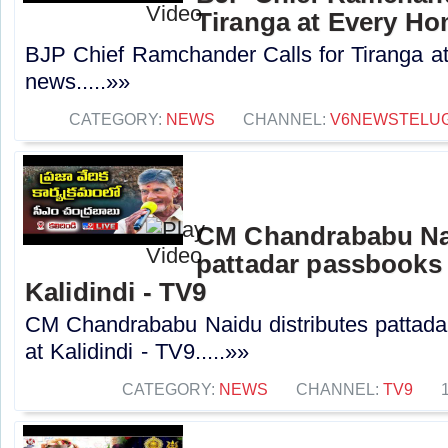
Tiranga at Every Ho
BJP Chief Ramchander Calls for Tiranga a
news.....»»
CATEGORY:
NEWS
CHANNEL:
V6NEWSTELU
CM Chandrababu Nai
pattadar passbooks 
Kalidindi - TV9
CM Chandrababu Naidu distributes pattada
at Kalidindi - TV9.....»»
CATEGORY:
NEWS
CHANNEL:
TV9