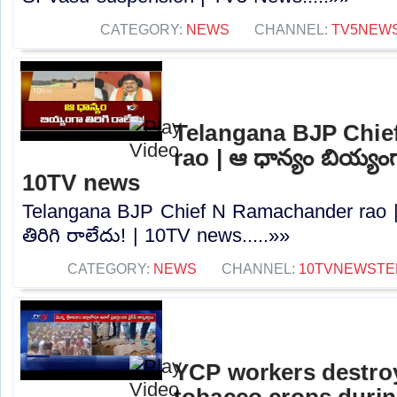
CATEGORY:
NEWS
CHANNEL:
TV5NEW
Telangana BJP Chi
rao | ఆ ధాన్యం బియ్యంగా
10TV news
Telangana BJP Chief N Ramachander rao |
తిరిగి రాలేదు! | 10TV news.....»»
CATEGORY:
NEWS
CHANNEL:
10TVNEWSTE
YCP workers destro
tobacco crops during