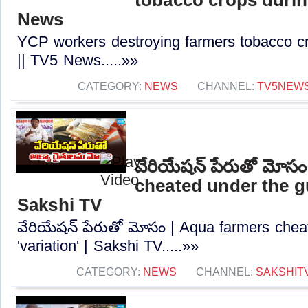
News
YCP workers destroying farmers tobacco cr
|| TV5 News.....»»
CATEGORY:
NEWS
CHANNEL:
TV5NEW
వేరియేషన్ పేరుతో మోస
cheated under the gui
Sakshi TV
వేరియేషన్ పేరుతో మోసం | Aqua farmers chea
'variation' | Sakshi TV.....»»
CATEGORY:
NEWS
CHANNEL:
SAKSHIT