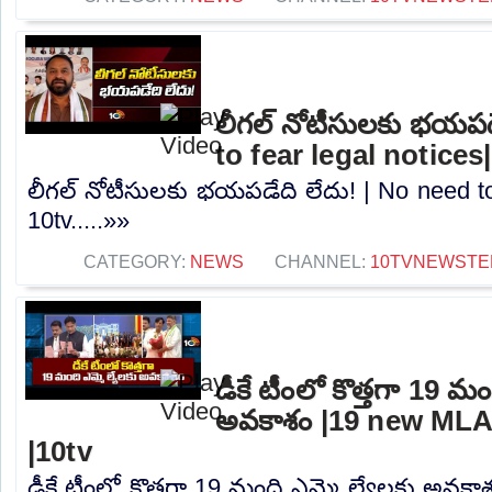
లీగల్ నోటీసులకు భయపడ
to fear legal notices
లీగల్ నోటీసులకు భయపడేది లేదు! | No need to 
10tv.....»»
CATEGORY:
NEWS
CHANNEL:
10TVNEWSTE
డీకే టీంలో కొత్తగా 19 మం
అవకాశం |19 new MLA
|10tv
డీకే టీంలో కొత్తగా 19 మంది ఎమ్మె ల్యేలకు అవక