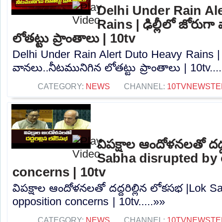
Delhi Under Rain Al
Rains | ఢిల్లీలో జోరుగ
లోతట్టు ప్రాంతాలు | 10tv
Delhi Under Rain Alert Duto Heavy Rains | ఢ
వానలు..నీటమునిగిన లోతట్టు ప్రాంతాలు | 10tv...
CATEGORY:
NEWS
CHANNEL:
10TVNEWSTE
విపక్షాల ఆందోళనలతో దద్
Sabha disrupted by 
concerns | 10tv
విపక్షాల ఆందోళనలతో దద్దరిల్లిన లోకసభ |Lok S
opposition concerns | 10tv.....»»
CATEGORY:
NEWS
CHANNEL:
10TVNEWSTE