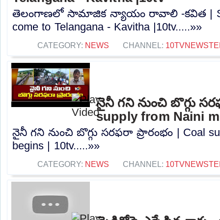
తెలంగాణలో సామాజిక న్యాయం రావాలి -కవిత | S
come to Telangana - Kavitha |10tv.....»»
CATEGORY:
NEWS
CHANNEL:
10TVNEWSTE
నైనీ గని నుంచి బొగ్గు స
supply from Naini mi
నైనీ గని నుంచి బొగ్గు సరఫరా ప్రారంభం | Coal 
begins | 10tv.....»»
CATEGORY:
NEWS
CHANNEL:
10TVNEWSTE