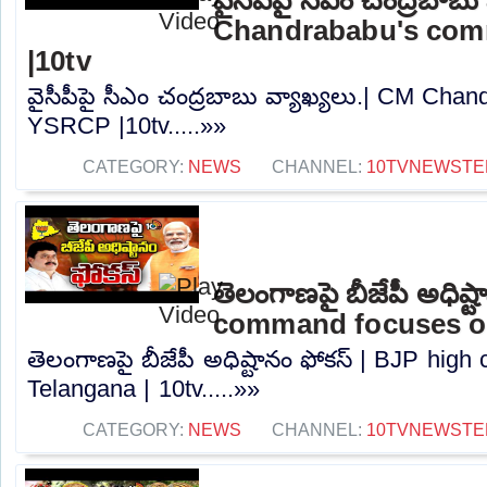
Chandrababu's co
|10tv
వైసీపీపై సీఎం చంద్రబాబు వ్యాఖ్యలు.| CM Ch
YSRCP |10tv.....»»
CATEGORY:
NEWS
CHANNEL:
10TVNEWSTE
తెలంగాణపై బీజేపీ అధిష్
command focuses on
తెలంగాణపై బీజేపీ అధిష్టానం ఫోకస్ | BJP hi
Telangana | 10tv.....»»
CATEGORY:
NEWS
CHANNEL:
10TVNEWSTE