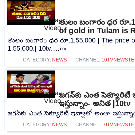
తులం బంగారం ధర రూ.1,
of gold in Tulam is R
తులం బంగారం ధర రూ.1,55,000 | The price of
1,55,000.| 10tv.....»»
CATEGORY:
NEWS
CHANNEL:
10TVNEWSTE
జగన్‌కు ఎంత సెక్యూరిటీ
ఇస్తున్నాం- అనిత |10tv
జగన్‌కు ఎంత సెక్యూరిటీ ఇవ్వాలో అంతా ఇస్తున్నా
CATEGORY:
NEWS
CHANNEL:
10TVNEWSTE