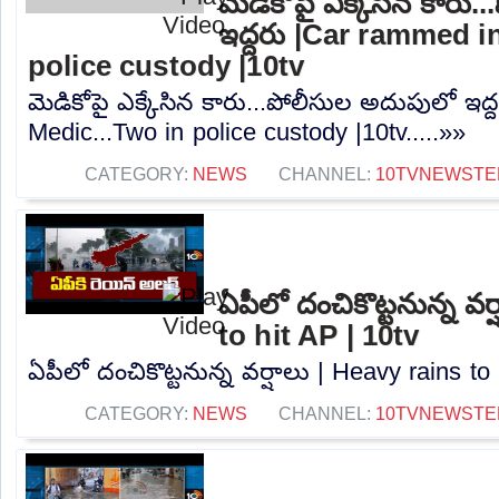
మెడికోపై ఎక్కేసిన కారు
ఇద్దరు |Car rammed i
police custody |10tv
మెడికోపై ఎక్కేసిన కారు...పోలీసుల అదుపులో ఇద
Medic...Two in police custody |10tv.....»»
CATEGORY:
NEWS
CHANNEL:
10TVNEWSTE
ఏపీలో దంచికొట్టనున్న వర
to hit AP | 10tv
ఏపీలో దంచికొట్టనున్న వర్షాలు | Heavy rains to 
CATEGORY:
NEWS
CHANNEL:
10TVNEWSTE