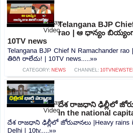
Telangana BJP Chi
rao | ఆ ధాన్యం బియ్యంగా
10TV news
Telangana BJP Chief N Ramachander rao |
తిరిగి రాలేదు! | 10TV news.....»»
CATEGORY:
NEWS
CHANNEL:
10TVNEWSTE
దేశ రాజధాని ఢిల్లీలో జ
in the national capita
దేశ రాజధాని ఢిల్లీలో జోరువానలు |Heavy rains i
Delhi | 10tv.....»»