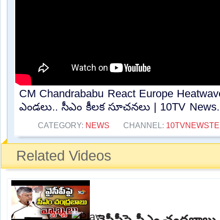
CM Chandrababu React Europe Heatwave
ఎండలు.. సీఎం కీలక సూచనలు | 10TV News..
CATEGORY:
NEWS
CHANNEL:
10TVNEWST
Related Videos
వైసీపీపై సీఎం చంద్రబాబు