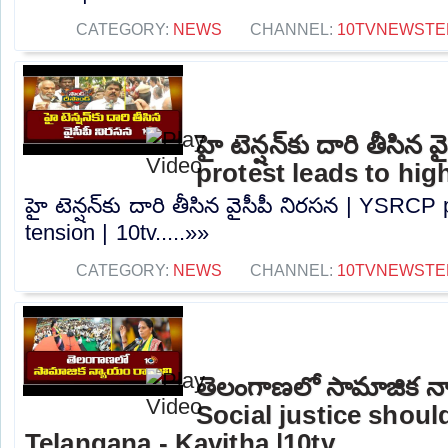
CATEGORY:
NEWS
CHANNEL:
10TVNEWSTE
హై టెన్షన్‌కు దారి తీసి
protest leads to high
హై టెన్షన్‌కు దారి తీసిన వైసీపీ నిరసన | YSRCP
tension | 10tv.....»»
CATEGORY:
NEWS
CHANNEL:
10TVNEWSTE
తెలంగాణలో సామాజిక న్
Social justice shou
Telangana - Kavitha |10tv