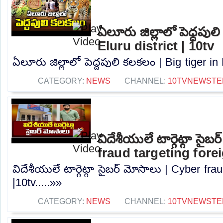
ఏలూరు జిల్లాలో పెద్దపుల
Eluru district | 10tv
ఏలూరు జిల్లాలో పెద్దపులి కలకలం | Big tiger in E
CATEGORY:
NEWS
CHANNEL:
10TVNEWSTE
విదేశీయులే టార్గెట్గా సైబ
fraud targeting fore
విదేశీయులే టార్గెట్గా సైబర్ మోసాలు | Cyber ​​fr
|10tv.....»»
CATEGORY:
NEWS
CHANNEL:
10TVNEWSTE