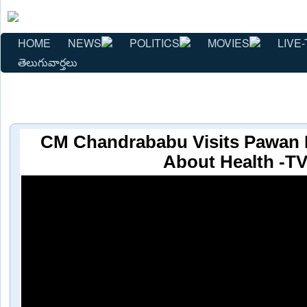
HOME
NEWS
POLITICS
MOVIES
LIVE-
తెలుగువార్తలు
CM Chandrababu Visits Pawan K
About Health -T