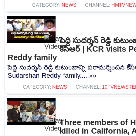
CATEGORY:
NEWS
CHANNEL:
HMTVNE
పెద్ది సుదర్శన్ రెడ్డి కుట
కేసీఆర్ | KCR visits
Reddy family
పెద్ది సుదర్శన్ రెడ్డి కుటుంబాన్ని పరామర్శించిన క
Sudarshan Reddy family.....»»
CATEGORY:
NEWS
CHANNEL:
10TVNEWSTE
Three members of H
killed in California,