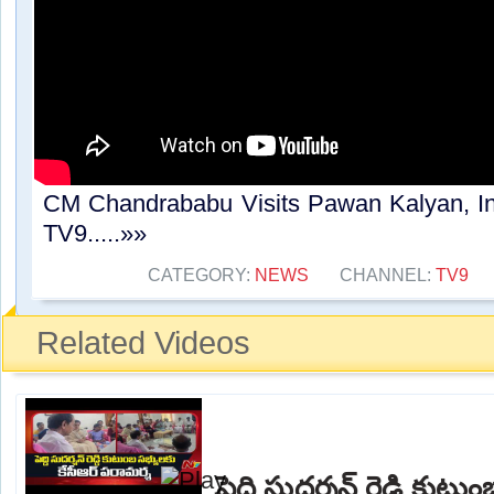
CM Chandrababu Visits Pawan Kalyan, In
TV9.....»»
CATEGORY:
NEWS
CHANNEL:
TV9
Related Videos
పెద్ది సుదర్శన్ రెడ్డి కుటు