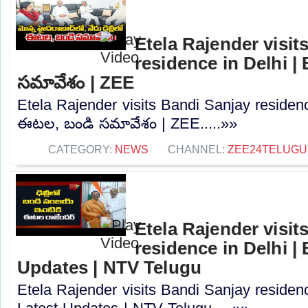
Etela Rajender visit
residence in Delhi |
సమావేశం | ZEE
Etela Rajender visits Bandi Sanjay residenc
ఈటల, బండి సమావేశం | ZEE.....»»
CATEGORY:
NEWS
CHANNEL:
ZEE24TELUG
Etela Rajender visit
residence in Delhi | 
Updates | NTV Telugu
Etela Rajender visits Bandi Sanjay residenc