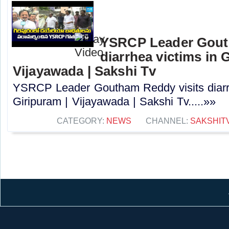
YSRCP Leader Gout
diarrhea victims in 
Vijayawada | Sakshi Tv
YSRCP Leader Goutham Reddy visits diarrh
Giripuram | Vijayawada | Sakshi Tv.....»»
CATEGORY:
NEWS
CHANNEL:
SAKSHIT