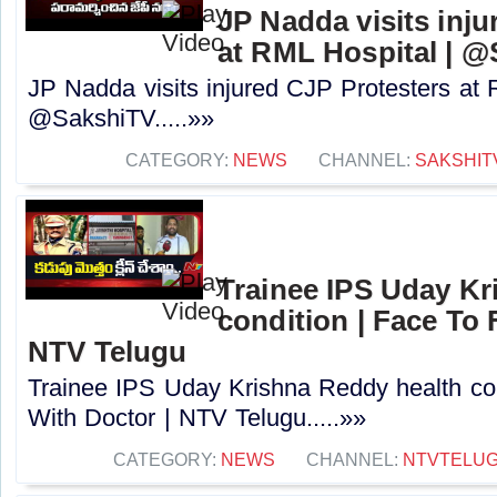
JP Nadda visits inju
at RML Hospital | 
JP Nadda visits injured CJP Protesters at 
@SakshiTV.....»»
CATEGORY:
NEWS
CHANNEL:
SAKSHIT
Trainee IPS Uday Kr
condition | Face To 
NTV Telugu
Trainee IPS Uday Krishna Reddy health co
With Doctor | NTV Telugu.....»»
CATEGORY:
NEWS
CHANNEL:
NTVTELU