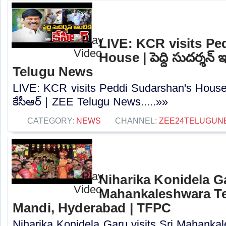
LIVE: KCR visits Pe
House | పెద్ది సుదర్శన్‌ 
Telugu News
LIVE: KCR visits Peddi Sudarshan's House | పె
కేసీఆర్‌ | ZEE Telugu News.....»»
CATEGORY:
NEWS
CHANNEL:
ZEE24TELUGUN
Niharika Konidela Ga
Mahankaleshwara Te
Mandi, Hyderabad | TFPC
Niharika Konidela Garu visits Sri Mahanka