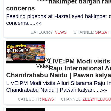
hakimpet dargah rai
concerns
Feeding pigeons at Hazrat syed hakimpet d
concerns.....»»
CATEGORY:
NEWS
CHANNEL:
SIASAT
LIVE:PM Modi visits 
Raju International A
Chandrababu Naidu | Pawan kaly
LIVE:PM Modi visits Alluri Sitarama Raju In
Chandrababu Naidu | Pawan kalyan.....»»
CATEGORY:
NEWS
CHANNEL:
ZEE24TELUG