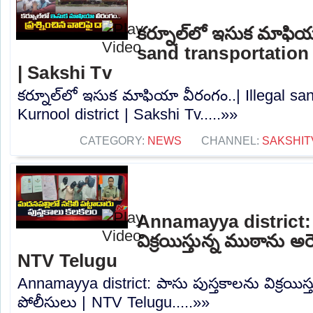
కర్నూల్‌లో ఇసుక మాఫియా
sand transportation 
| Sakshi Tv
కర్నూల్‌లో ఇసుక మాఫియా వీరంగం..| Illegal san
Kurnool district | Sakshi Tv.....»»
CATEGORY:
NEWS
CHANNEL:
SAKSHIT
Annamayya district: 
విక్రయిస్తున్న ముఠాను అరె
NTV Telugu
Annamayya district: పాసు పుస్తకాలను విక్రయిస్త
పోలీసులు | NTV Telugu.....»»