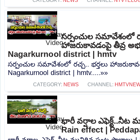
CATEGORY:
NEWS
CHANNEL:
NTVTELU
సర్పంచుల సమావేశంలో రచ
హాజరుకావడంపై తీవ్ర అభ
Nagarkurnool district | hmtv
సర్పంచుల సమావేశంలో రచ్చ.. భర్తలు హాజరుకావడ
Nagarkurnool district | hmtv.....»»
CATEGORY:
NEWS
CHANNEL:
HMTVNE
భారీ వర్షాల ఎఫెక్ట్..నీ
Rain effect | Peddapa
భారీ వర్షాల ఎఫెక్ట్..నీట మునిగిన పంట పొలాలు |