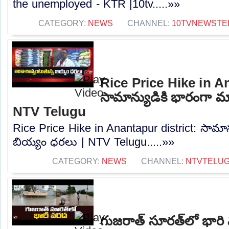
the unemployed - KTR |10tv.....»»
CATEGORY:
NEWS
CHANNEL:
10TVNEWSTE
Rice Price Hike in A
సామాన్యుడికి భారంగా మ
NTV Telugu
Rice Price Hike in Anantapur district: సామా
బియ్యం ధరలు | NTV Telugu.....»»
CATEGORY:
NEWS
CHANNEL:
NTVTELU
గుజరాత్‌ సూరత్‌లో భార