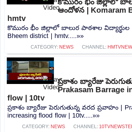
కొమురం భీం జిల్లాలో బాల
ఆందోళన | Komaram Bh
hmtv
కొమురం భీం జిల్లాలో బాలుర పాఠశాల విద్యార్థ
Bheem district | hmtv.....»»
CATEGORY:
NEWS
CHANNEL:
HMTVNE
ప్రకాశం బ్యారేజు పెరుగు
Prakasam Barrage in
flow | 10tv
ప్రకాశం బ్యారేజు పెరుగుతున్న వరద ప్రవాహం | 
increasing flood flow | 10tv.....»»
CATEGORY:
NEWS
CHANNEL:
10TVNEWSTE