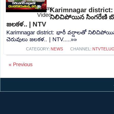
Karimnagar district: 
నిలిచిపోయిన సింగరేణి బొగ
జలకళ.. | NTV
Karimnagar district: భారీ వర్షాలతో నిలిచిపోయిన స
చెరువులు జలకళ.. | NTV.....»»
CATEGORY:
NEWS
CHANNEL:
NTVTELU
« Previous