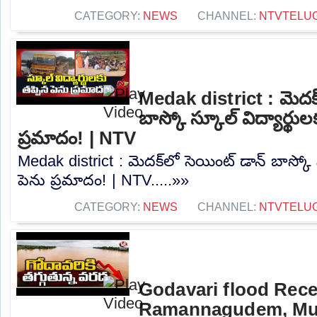
CATEGORY:
NEWS
CHANNEL:
NTVTELU
Medak district : మెదక్
బాస్కో స్కూల్ విద్యార్థుల
ప్రమాదం! | NTV
Medak district : మెదక్‌లో సెయింట్ డాన్ బాస్కో స
పెను ప్రమాదం! | NTV.....»»
CATEGORY:
NEWS
CHANNEL:
NTVTELU
Godavari flood Rece
Ramannagudem, Mulu