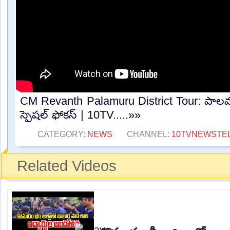
CM Revanth Palamuru District Tour: పాలమ
స్పెషల్ ఫోకస్ | 10TV.....»»
CATEGORY:
NEWS
CHANNEL:
10TVNEWSTE
Related Videos