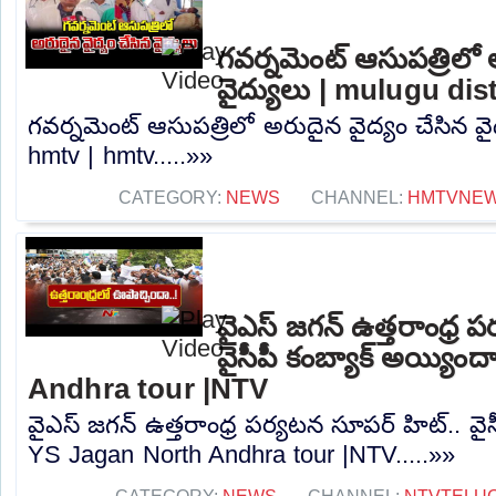
గవర్నమెంట్ ఆసుపత్రిలో 
వైద్యులు | mulugu dis
గవర్నమెంట్ ఆసుపత్రిలో అరుదైన వైద్యం చేసిన వై
hmtv | hmtv.....»»
CATEGORY:
NEWS
CHANNEL:
HMTVNE
వైఎస్ జగన్ ఉత్తరాంధ్ర 
వైసీపీ కంబ్యాక్ అయ్యి
Andhra tour |NTV
వైఎస్ జగన్ ఉత్తరాంధ్ర పర్యటన సూపర్ హిట్.. వైస
YS Jagan North Andhra tour |NTV.....»»