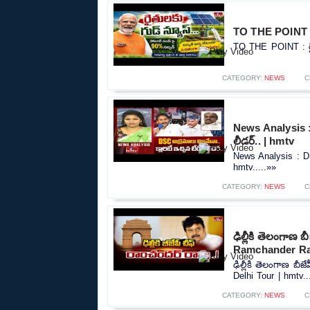
TO THE POINT : ర
TO THE POINT : రైత
CATEGORY:
NEWS
C
News Analysis : D
లీడర్.. | hmtv
News Analysis : DSC
hmtv.....»»
CATEGORY:
NEWS
C
ఢిల్లీకి తెలంగాణ
Ramchander Rao
ఢిల్లీకి తెలంగాణ బ
Delhi Tour | hmtv..
CATEGORY:
NEWS
C