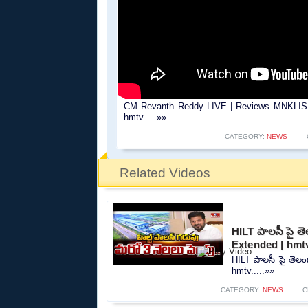
CM Revanth Reddy LIVE | Reviews MNKLIS a
hmtv.....»»
CATEGORY:
NEWS
Related Videos
HILT పాలసీ పై తె
Extended | hmt
HILT పాలసీ పై తెలంగ
hmtv.....»»
CATEGORY:
NEWS
C