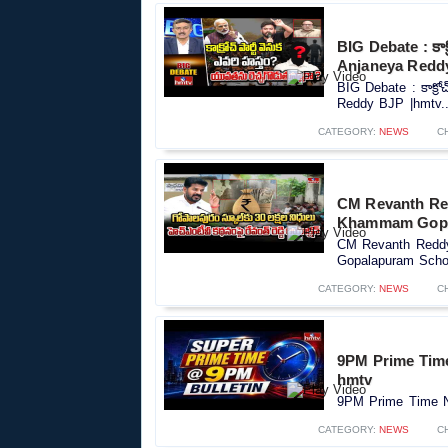
BIG Debate : కాక్
Anjaneya Redd
BIG Debate : కాక్రో
Reddy BJP |hmtv..
CATEGORY:
NEWS
C
CM Revanth Red
Khammam Gopal
CM Revanth Reddy
Gopalapuram Schoo
CATEGORY:
NEWS
C
9PM Prime Time
hmtv
9PM Prime Time Ne
CATEGORY:
NEWS
C