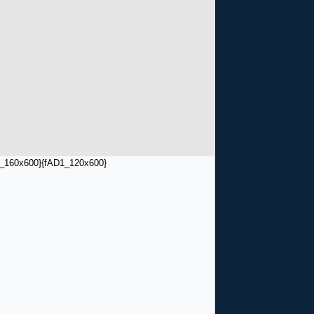
_160x600}
{fAD1_120x600}