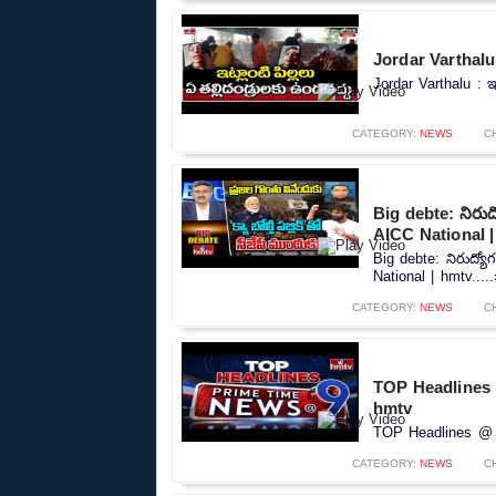
Jordar Varthalu :
Jordar Varthalu : ఇట
CATEGORY:
NEWS
C
Big debte: నిరుద్య
AICC National 
Big debte: నిరుద్యోగ
National | hmtv....
CATEGORY:
NEWS
C
TOP Headlines 
hmtv
TOP Headlines @ 9
CATEGORY:
NEWS
C