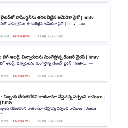
ైటర్‌తో వాషింగ్టన్‌ను తగలబెట్టిన అమెరికా సైకో | hmtv
్‌తో వాషింగ్టన్‌ను తగలబెట్టిన అమెరికా సైకో | hmtv.....»»
HANNEL:
HMTVNEWS
13 HR. 2 MIN. AGO
గ్ అలర్ట్, చిన్నారులను మింగేస్తోన్న డేంజర్ వైరస్ | hmtv
అలర్ట్, చిన్నారులను మింగేస్తోన్న డేంజర్ వైరస్ | hmtv.....»»
HANNEL:
HMTVNEWS
13 HR. 2 MIN. AGO
: సిబ్బంది దేకుతలేరని రాజీనామా చేస్తనన్న సర్పంచి రాములు |
| hmtv
ిబ్బంది దేకుతలేరని రాజీనామా చేస్తనన్న సర్పంచి రాములు | Jordar
»»
HANNEL:
HMTVNEWS
13 HR. 2 MIN. AGO