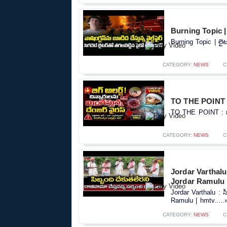
Burning Topic | ల
Burning Topic | లైటర
CATEGORY:
NEWS
C
TO THE POINT : బి
TO THE POINT : బిగ్ 
CATEGORY:
NEWS
C
Jordar Varthalu 
Jordar Ramulu 
Jordar Varthalu : స
Ramulu | hmtv.....
CATEGORY:
NEWS
C