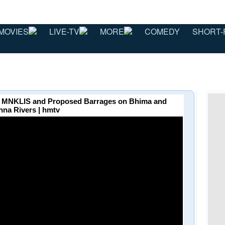
MOVIES
LIVE-TV
MORE
COMEDY
SHORT-
s MNKLIS and Proposed Barrages on Bhima and
hna Rivers | hmtv