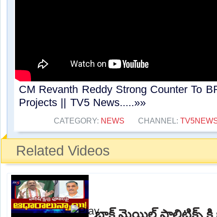
CM Revanth Reddy Strong Counter To B
Projects || TV5 News.....»»
CATEGORY:
NEWS
CHANNEL:
TV5NEW
Related Videos
బ్లాక్ మెయిల్ పాలిటిక్