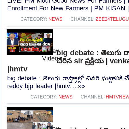
LIVE: PM Modi Good News For Farmers |
Enrollment For New Farmers | PM KISAN |
CATEGORY:
NEWS
CHANNEL:
ZEE24TELUG
big debate : తెలుగు రాష్ట
చేరిన sir ప్రక్రియ | ve
|hmtv
big debate : తెలుగు రాష్ట్రాల్లో చివరి ఘట్టానికి చే
reddy bjp leader |hmtv.....»»
CATEGORY:
NEWS
CHANNEL:
HMTVNE