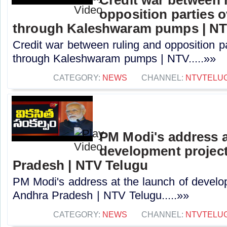
opposition parties ov
through Kaleshwaram pumps | N
Credit war between ruling and opposition par
through Kaleshwaram pumps | NTV.....»»
CATEGORY:
NEWS
CHANNEL:
NTVTELU
PM Modi's address a
development project
Pradesh | NTV Telugu
PM Modi's address at the launch of develo
Andhra Pradesh | NTV Telugu.....»»
CATEGORY:
NEWS
CHANNEL:
NTVTELU