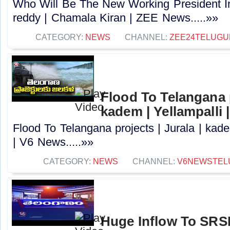
Who Will Be The New Working President I
reddy | Chamala Kiran | ZEE News.....»»
CATEGORY:
NEWS
CHANNEL:
ZEE24TELUG
Flood To Telangana p
kadem | Yellampalli
Flood To Telangana projects | Jurala | kad
| V6 News.....»»
CATEGORY:
NEWS
CHANNEL:
V6NEWSTEL
Huge Inflow To SRSP