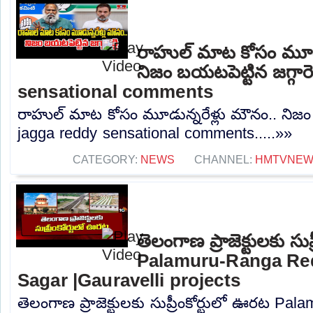
రాహుల్ మాట కోసం మూడు
నిజం బయటపెట్టిన జగ్గారె
sensational comments
రాహుల్ మాట కోసం మూడున్నరేళ్లు మౌనం.. నిజం బయ
jagga reddy sensational comments.....»»
CATEGORY:
NEWS
CHANNEL:
HMTVNE
తెలంగాణ ప్రాజెక్టులకు సు
Palamuru-Ranga Re
Sagar |Gauravelli projects
తెలంగాణ ప్రాజెక్టులకు సుప్రీంకోర్టులో ఊరట P