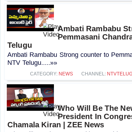
Ambati Rambabu Str
Pemmasani Chandra
Telugu
Ambati Rambabu Strong counter to Pemma
NTV Telugu.....»»
CATEGORY:
NEWS
CHANNEL:
NTVTELU
Who Will Be The N
President In Congres
Chamala Kiran | ZEE News