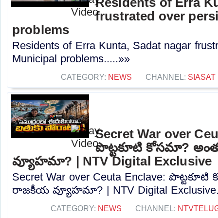
Residents of Erra K
frustrated over pers
problems
Residents of Erra Kunta, Sadat nagar frustr
Municipal problems.....»»
CATEGORY:
NEWS
CHANNEL:
SIASAT
Secret War over Ceu
పొట్టకూటి కోసమా? అం
వ్యూహమా? | NTV Digital Exclusive
Secret War over Ceuta Enclave: పొట్టకూటి
రాజకీయ వ్యూహమా? | NTV Digital Exclusive..
CATEGORY:
NEWS
CHANNEL:
NTVTELU