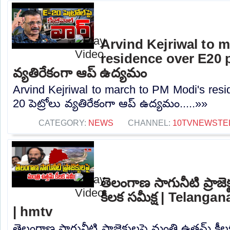
Arvind Kejriwal to 
residence over E20 pe
వ్యతిరేకంగా ఆప్ ఉద్యమం
Arvind Kejriwal to march to PM Modi's resi
20 పెట్రోలు వ్యతిరేకంగా ఆప్ ఉద్యమం.....»»
CATEGORY:
NEWS
CHANNEL:
10TVNEWSTE
తెలంగాణ సాగునీటి ప్రాజెక
కీలక సమీక్ష | Telangan
| hmtv
తెలంగాణ సాగునీటి ప్రాజెక్టులపై మంత్రి ఉత్తమ్ కీ