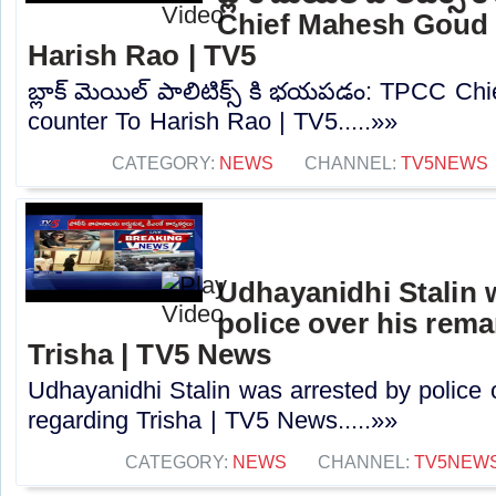
Chief Mahesh Goud 
Harish Rao | TV5
బ్లాక్ మెయిల్ పాలిటిక్స్ కి భయపడం: TPCC C
counter To Harish Rao | TV5.....»»
CATEGORY:
NEWS
CHANNEL:
TV5NEWS
Udhayanidhi Stalin 
police over his rem
Trisha | TV5 News
Udhayanidhi Stalin was arrested by police 
regarding Trisha | TV5 News.....»»
CATEGORY:
NEWS
CHANNEL:
TV5NEW