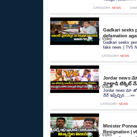
CATEGORY:
NEWS
CHA
Gadkari seeks 
defamation aga
Gadkari seeks per
fake news | TV5 N
CATEGORY:
NEWS
Jordar news:మా జ
మాట్లాడి టిక్కెట్ నే
Jordar news:మా జోలి
నేనే ఇప్పిచ్చిన.....»»
CATEGORY:
NEWS
Minister Ponna
Resignation | 