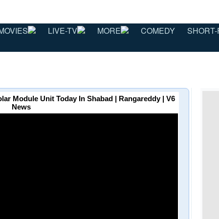
MOVIES
LIVE-TV
MORE
COMEDY
SHORT-
ar Module Unit Today In Shabad | Rangareddy | V6
News