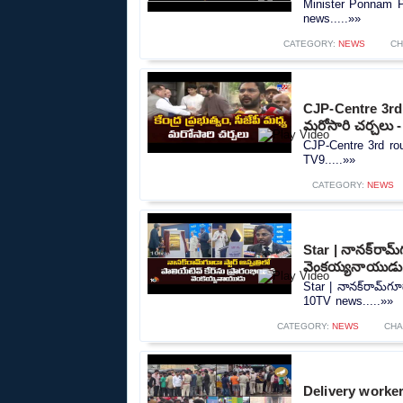
Minister Ponnam P
news.....»»
CATEGORY:
NEWS
CH
CJP-Centre 3rd ro
మరోసారి చర్చలు 
CJP-Centre 3rd roun
TV9.....»»
CATEGORY:
NEWS
Star | నానక్‌రామ్‌
వెంకయ్యనాయుడు
Star | నానక్‌రామ్‌గూ
10TV news.....»»
CATEGORY:
NEWS
CHA
Delivery worker