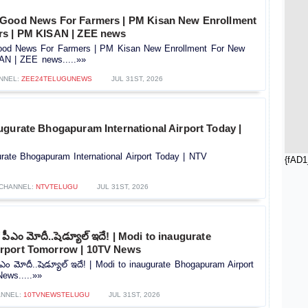
 Good News For Farmers | PM Kisan New Enrollment
rs | PM KISAN | ZEE news
od News For Farmers | PM Kisan New Enrollment For New
AN | ZEE news.....»»
NNEL:
ZEE24TELUGUNEWS
JUL 31ST, 2026
ugurate Bhogapuram International Airport Today |
rate Bhogapuram International Airport Today | NTV
{fAD1
CHANNEL:
NTVTELUGU
JUL 31ST, 2026
పీఎం మోదీ..షెడ్యూల్ ఇదే! | Modi to inaugurate
rport Tomorrow | 10TV News
ం మోదీ..షెడ్యూల్ ఇదే! | Modi to inaugurate Bhogapuram Airport
ews.....»»
ANNEL:
10TVNEWSTELUGU
JUL 31ST, 2026