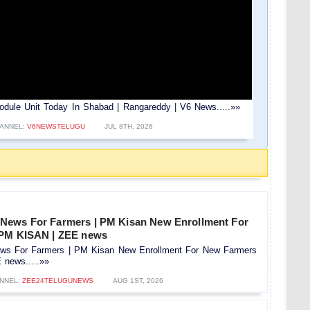
dule Unit Today In Shabad | Rangareddy | V6 News.....»»
ANNEL:
V6NEWSTELUGU
JUL 8TH, 2026
News For Farmers | PM Kisan New Enrollment For
 PM KISAN | ZEE news
s For Farmers | PM Kisan New Enrollment For New Farmers
news.....»»
NNEL:
ZEE24TELUGUNEWS
AUG 1ST, 2026