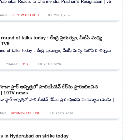
rabhakar Reacts to Dharmendra Pradhan’s Resignation | v6
ANNEL:
V6NEWSTELUGU
JUL 25TH, 2026
und of talks today : కేంద్ర ప్రభుత్వం, సీజేపీ మధ్య
- TV9
d of talks today : కేంద్ర ప్రభుత్వం, సీజేపీ మధ్య మరోసారి చర్చలు -
CHANNEL:
TV9
JUL 25TH, 2026
గూడా స్టార్ ఆస్పత్రిలో పాలియేటివ్ కేర్‌ను ప్రారంభించిన
 | 10TV news
డా స్టార్ ఆస్పత్రిలో పాలియేటివ్ కేర్‌ను ప్రారంభించిన వెంకయ్యనాయుడు |
NNEL:
10TVNEWSTELUGU
JUL 23RD, 2026
s in Hyderabad on strike today