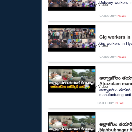
Delivery workers i
CATEGORY:
NEWS
Gig workers in
Gig workers in Hyd
CATEGORY:
NEWS
ఆల్ఫ్రాజోలం తయా
Alrazolam manu
ఆల్ఫ్రాజోలం తయారీ 
manufacturing unit.
CATEGORY:
NEWS
అల్రాజోలం తయారీ 
Mahbubnagar Al