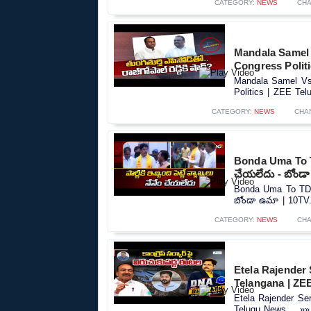
CATEGORY:
NEWS
CHA
Mandala Samel 
Congress Polit
Mandala Samel Vs 
Politics | ZEE Tel
CATEGORY:
NEWS
CHA
Bonda Uma To TDP 
చేయలేదు - బోండ
Bonda Uma To TDP in
బోండా ఉమా | 10TV.
CATEGORY:
NEWS
CHA
Etela Rajender
Telangana | ZE
Etela Rajender Se
Telugu News.....»»