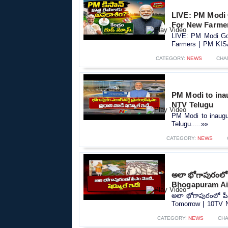
LIVE: PM Modi
For New Farme
LIVE: PM Modi Go
Farmers | PM KIS
CATEGORY:
NEWS
CHA
PM Modi to ina
NTV Telugu
PM Modi to inaugu
Telugu.....»»
CATEGORY:
NEWS
అలా భోగాపురంలో 
Bhogapuram Ai
అలా భోగాపురంలో పీఎ
Tomorrow | 10TV N
CATEGORY:
NEWS
CH