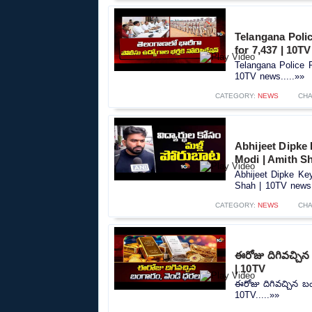
Telangana Polic
for 7,437 | 10T
Telangana Police R
10TV news.....»»
CATEGORY:
NEWS
CHA
Abhijeet Dipke
Modi | Amith S
Abhijeet Dipke Ke
Shah | 10TV news.
CATEGORY:
NEWS
CHA
ఈరోజు దిగివచ్చిన
| 10TV
ఈరోజు దిగివచ్చిన బం
10TV.....»»