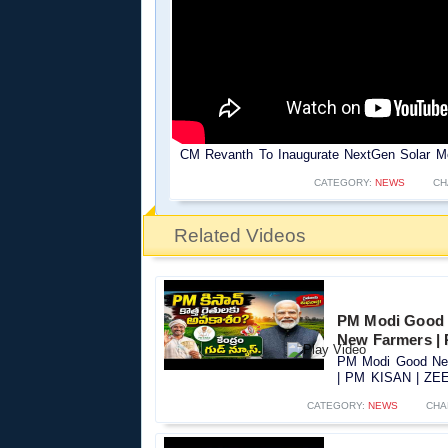
CM Revanth To Inaugurate NextGen Solar Mo
CATEGORY:
NEWS
CH
Related Videos
PM Modi Good 
New Farmers |
PM Modi Good New
| PM KISAN | ZEE 
CATEGORY:
NEWS
CHA