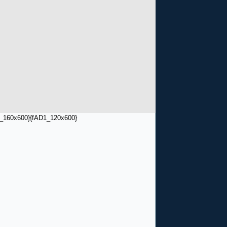
_160x600}
{fAD1_120x600}