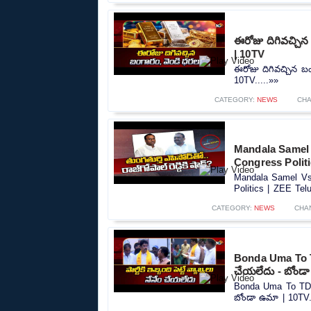
ఈరోజు దిగివచ్చిన
| 10TV
ఈరోజు దిగివచ్చిన బం
10TV.....»»
CATEGORY:
NEWS
CHA
Mandala Samel 
Congress Polit
Mandala Samel Vs 
Politics | ZEE Tel
CATEGORY:
NEWS
CHA
Bonda Uma To TDP 
చేయలేదు - బోండ
Bonda Uma To TDP in
బోండా ఉమా | 10TV.