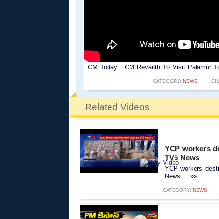
CM Today : CM Revanth To Visit Palamur T
CATEGORY:
NEWS
CH
Related Videos
YCP workers des
TV5 News
YCP workers destro
News.....»»
CATEGORY:
NEWS