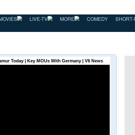
MOVIES
LIVE-TV
MORE
COMEDY
SHORT-
lamur Today | Key MOUs With Germany | V6 News