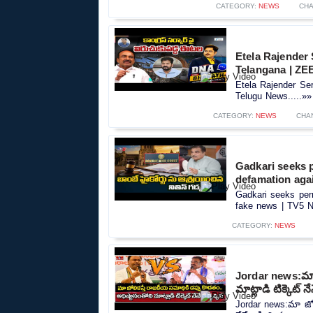
CATEGORY:
NEWS
CHA
Etela Rajender
Telangana | ZE
Etela Rajender Se
Telugu News.....»»
CATEGORY:
NEWS
CHA
Gadkari seeks 
defamation aga
Gadkari seeks per
fake news | TV5 N
CATEGORY:
NEWS
Jordar news:మా జ
మాట్లాడి టిక్కెట్ నే
Jordar news:మా జోలి