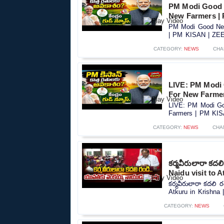
PM Modi Good 
New Farmers |
PM Modi Good New
| PM KISAN | ZEE 
CATEGORY:
NEWS
CHA
LIVE: PM Modi
For New Farme
LIVE: PM Modi Go
Farmers | PM KIS
CATEGORY:
NEWS
CHA
కర్మవీరులారా కద
Naidu visit to A
కర్మవీరులారా కదలి 
Atkuru in Krishna |
CATEGORY:
NEWS