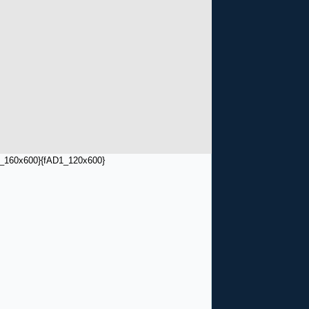
_160x600}
{fAD1_120x600}