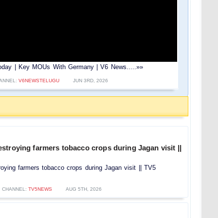
oday | Key MOUs With Germany | V6 News.....»»
ANNEL:
V6NEWSTELUGU
JUN 3RD, 2026
troying farmers tobacco crops during Jagan visit ||
ying farmers tobacco crops during Jagan visit || TV5
CHANNEL:
TV5NEWS
AUG 5TH, 2026