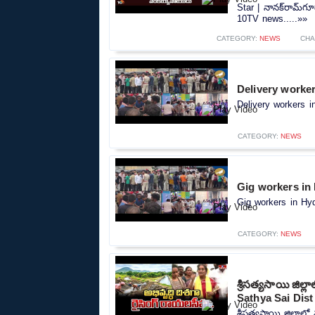
Star | నానక్‌రామ్‌గూ
10TV news.....»»
CATEGORY:
NEWS
CHA
Delivery worker
Delivery workers i
CATEGORY:
NEWS
Gig workers in
Gig workers in Hyd
CATEGORY:
NEWS
శ్రీసత్యసాయి జిల్
Sathya Sai Dist
శ్రీసత్యసాయి జిల్లా