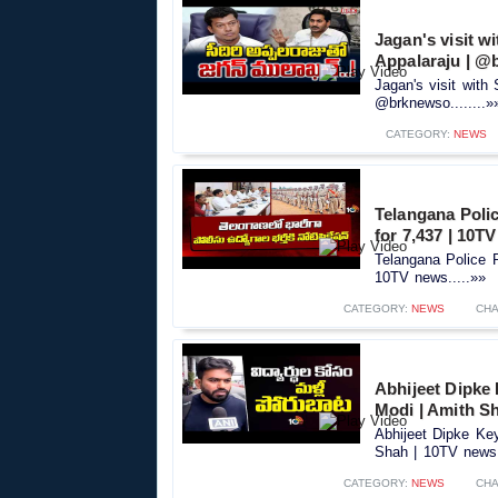
Jagan's visit w
Appalaraju | @
Jagan's visit with
@brknewso........»
CATEGORY:
NEWS
Telangana Polic
for 7,437 | 10T
Telangana Police R
10TV news.....»»
CATEGORY:
NEWS
CHA
Abhijeet Dipke
Modi | Amith S
Abhijeet Dipke Ke
Shah | 10TV news.
CATEGORY:
NEWS
CHA