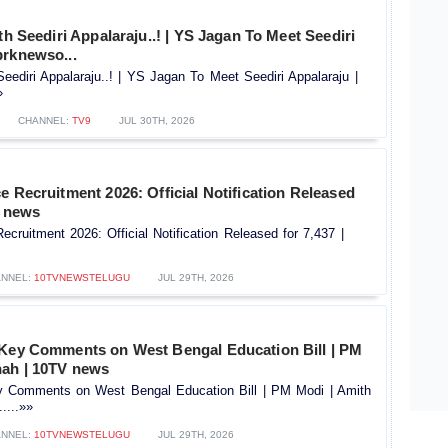
ith Seediri Appalaraju..! | YS Jagan To Meet Seediri
brknewso...
 Seediri Appalaraju..! | YS Jagan To Meet Seediri Appalaraju |
»
CHANNEL:
TV9
JUL 30TH, 2026
e Recruitment 2026: Official Notification Released
V news
ecruitment 2026: Official Notification Released for 7,437 |
NNEL:
10TVNEWSTELUGU
JUL 29TH, 2026
 Key Comments on West Bengal Education Bill | PM
hah | 10TV news
y Comments on West Bengal Education Bill | PM Modi | Amith
....»»
NNEL:
10TVNEWSTELUGU
JUL 29TH, 2026