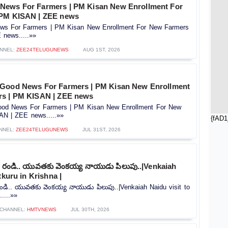
News For Farmers | PM Kisan New Enrollment For
 PM KISAN | ZEE news
s For Farmers | PM Kisan New Enrollment For New Farmers
news.....»»
NNEL:
ZEE24TELUGUNEWS
AUG 1ST, 2026
 Good News For Farmers | PM Kisan New Enrollment
rs | PM KISAN | ZEE news
od News For Farmers | PM Kisan New Enrollment For New
AN | ZEE news.....»»
{fAD1
NNEL:
ZEE24TELUGUNEWS
JUL 31ST, 2026
లి రండి.. యువతకు వెంకయ్య నాయుడు పిలుపు..|Venkaiah
tkuru in Krishna |
రండి.. యువతకు వెంకయ్య నాయుడు పిలుపు..|Venkaiah Naidu visit to
.....»»
CHANNEL:
HMTVNEWS
JUL 30TH, 2026