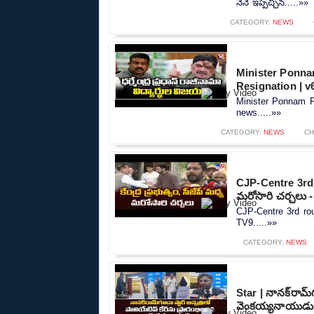
నేనే ఇప్పిచ్చిన.....»»
CATEGORY:
NEWS
Minister Ponna
Resignation | 
Minister Ponnam P
news.....»»
CATEGORY:
NEWS
CH
CJP-Centre 3rd ro
మరోసారి చర్చలు 
CJP-Centre 3rd roun
TV9.....»»
CATEGORY:
NEWS
Star | నానక్‌రామ్‌
వెంకయ్యనాయుడు