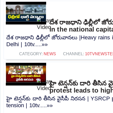
దేశ రాజధాని ఢిల్లీలో జ
in the national capita
దేశ రాజధాని ఢిల్లీలో జోరువానలు |Heavy rains i
Delhi | 10tv.....»»
CATEGORY:
NEWS
CHANNEL:
10TVNEWSTE
హై టెన్షన్‌కు దారి తీసి
protest leads to high
హై టెన్షన్‌కు దారి తీసిన వైసీపీ నిరసన | YSRCP
tension | 10tv.....»»