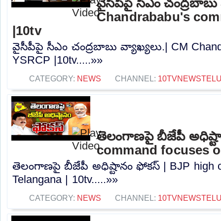
వైసీపీపై సీఎం చంద్రబాబు
Chandrababu's co
|10tv
వైసీపీపై సీఎం చంద్రబాబు వ్యాఖ్యలు.| CM Ch
YSRCP |10tv.....»»
CATEGORY:
NEWS
CHANNEL:
10TVNEWSTEL
తెలంగాణపై బీజేపీ అధిష్
command focuses on
తెలంగాణపై బీజేపీ అధిష్టానం ఫోకస్ | BJP hi
Telangana | 10tv.....»»
CATEGORY:
NEWS
CHANNEL:
10TVNEWSTEL