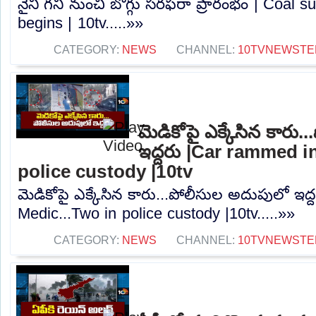
నైనీ గని నుంచి బొగ్గు సరఫరా ప్రారంభం | Coal 
begins | 10tv.....»»
CATEGORY:
NEWS
CHANNEL:
10TVNEWSTE
మెడికోపై ఎక్కేసిన కారు
ఇద్దరు |Car rammed i
police custody |10tv
మెడికోపై ఎక్కేసిన కారు...పోలీసుల అదుపులో ఇద
Medic...Two in police custody |10tv.....»»
CATEGORY:
NEWS
CHANNEL:
10TVNEWSTE