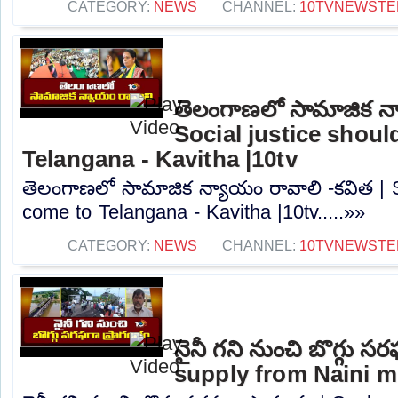
CATEGORY:
NEWS
CHANNEL:
10TVNEWSTE
తెలంగాణలో సామాజిక న్
Social justice shou
Telangana - Kavitha |10tv
తెలంగాణలో సామాజిక న్యాయం రావాలి -కవిత | S
come to Telangana - Kavitha |10tv.....»»
CATEGORY:
NEWS
CHANNEL:
10TVNEWSTE
నైనీ గని నుంచి బొగ్గు స
supply from Naini mi