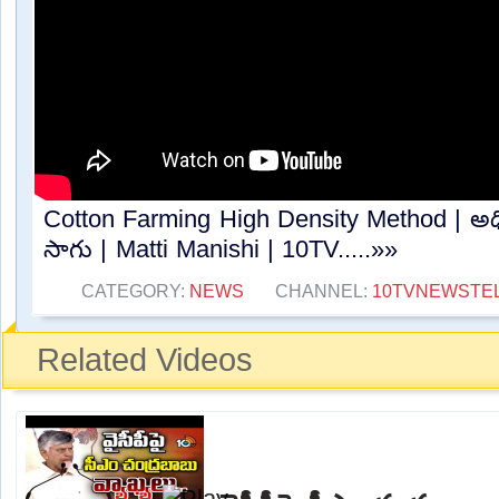
Cotton Farming High Density Method | అధిక 
సాగు | Matti Manishi | 10TV.....»»
CATEGORY:
NEWS
CHANNEL:
10TVNEWSTE
Related Videos