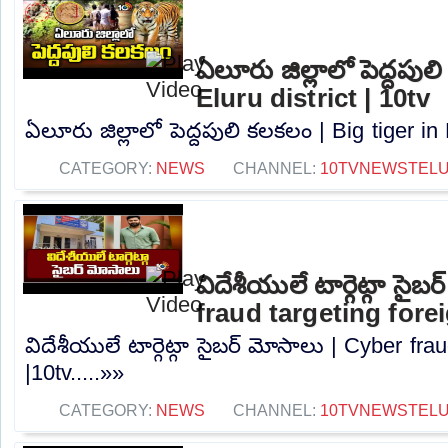
ఏలూరు జిల్లాలో పెద్దపుల
Eluru district | 10tv
ఏలూరు జిల్లాలో పెద్దపులి కలకలం | Big tiger in E
CATEGORY:
NEWS
CHANNEL:
10TVNEWSTEL
విదేశీయులే టార్గెట్గా సైబ
fraud targeting fore
విదేశీయులే టార్గెట్గా సైబర్ మోసాలు | Cyber ​​fr
|10tv.....»»
CATEGORY:
NEWS
CHANNEL:
10TVNEWSTEL