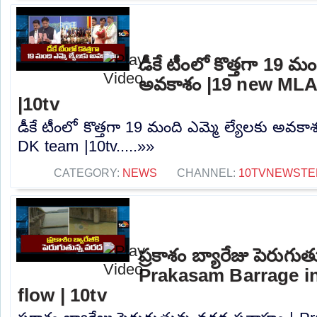
డీకే టీంలో కొత్తగా 19 మం
అవకాశం |19 new MLA
|10tv
డీకే టీంలో కొత్తగా 19 మంది ఎమ్మె ల్యేలకు అవక
DK team |10tv.....»»
CATEGORY:
NEWS
CHANNEL:
10TVNEWSTE
ప్రకాశం బ్యారేజు పెరుగు
Prakasam Barrage in
flow | 10tv