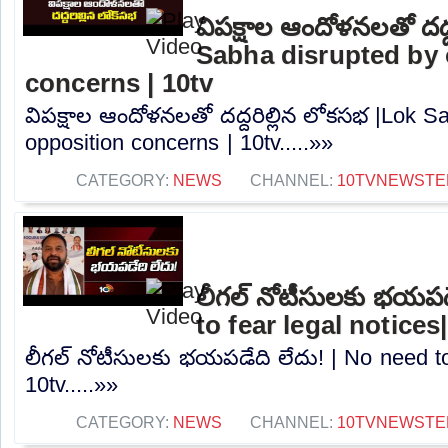
విపక్షాల ఆందోళనలతో దద్
Sabha disrupted by 
concerns | 10tv
విపక్షాల ఆందోళనలతో దద్దరిల్లిన లోకసభ |Lok S
opposition concerns | 10tv.....»»
CATEGORY:
NEWS
CHANNEL:
10TVNEWSTE
లీగల్ నోటీసులకు భయపడ
to fear legal notices
లీగల్ నోటీసులకు భయపడేది లేదు! | No need to 
10tv.....»»
CATEGORY:
NEWS
CHANNEL:
10TVNEWSTE